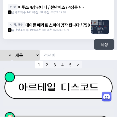
메투스 4상 팝니다 / 천만메소 / 4상옵 /
🏹 활
https://open.kakao.com/o/srDmv3Wf
엄키
조회수 1403
추천 0
비추천 0
2024.12.09
1
메이플 베리트 스피어 명작 팝니다 / 750
🍡 창, 폴암
유난양
조회수 1966
추천 0
비추천 0
2024.12.09
1
작성
1
2
3
4
5
>