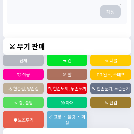
작성
⚔️ 무기 판매
전체
🔫 건
👊 너클
💘 석궁
🏹 활
🧙‍♀️ 완드, 스테프
🤺 한손검, 양손검
🪓 한손도끼, 두손도끼
🔨 한손둔기, 두손둔기
🍡 창, 폴암
🧤 아대
🔪 단검
☄️ 표창 ・ 불릿 ・ 화
🛡️ 보조무기
살