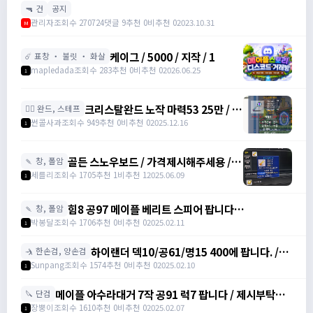
🔫 건
공지
관리자
조회수 270724
댓글 9
추천 0
비추천 0
2023.10.31
M
케이그 / 5000 / 지작 / 1
☄️ 표창 ・ 불릿 ・ 화살
mapledada
조회수 283
추천 0
비추천 0
2026.06.25
1
크리스탈완드 노작 마력53 25만 / 마
🧙‍♀️ 완드, 스테프
력52 15만 팝니다 / 250000 / 마력
썬콜사과
조회수 949
추천 0
비추천 0
2025.12.16
1
53, 마력52 /
https://open.kakao.com/o/sdHYKEcg
골든 스노우보드 / 가격제시해주세용 / 골
🍡 창, 폴암
든 스노우보드 3강 STR3 공격력60 /
세를리
조회수 1705
추천 1
비추천 1
2025.06.09
1
awwy3820@naver.com
힘8 공97 메이플 베리트 스피어 팝니다
🍡 창, 폴암
https://open.kakao.com/o/gZBfyJ6f /
박봉달
조회수 1706
추천 0
비추천 0
2025.02.11
1
1950
하이랜더 덱10/공61/명15 400에 팝니다. /
🤺 한손검, 양손검
4000000
Sunpang
조회수 1574
추천 0
비추천 0
2025.02.10
1
메이플 아수라대거 7작 공91 럭7 팝니다 / 제시부탁드
🔪 단검
려요 / 아수라대거
장뿡이
조회수 1610
추천 0
비추천 0
2025.02.07
1