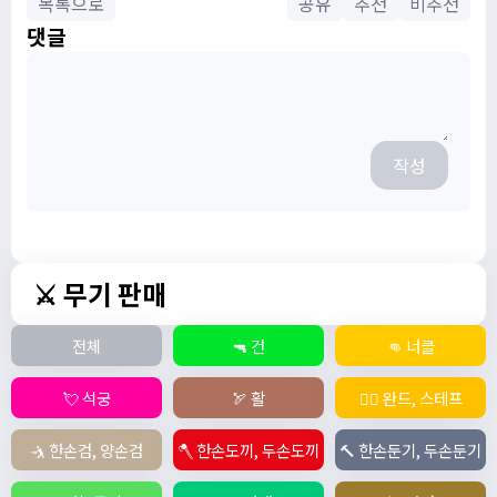
목록으로
공유
추천
비추천
댓글
작성
⚔️ 무기 판매
전체
🔫 건
👊 너클
💘 석궁
🏹 활
🧙‍♀️ 완드, 스테프
🤺 한손검, 양손검
🪓 한손도끼, 두손도끼
🔨 한손둔기, 두손둔기