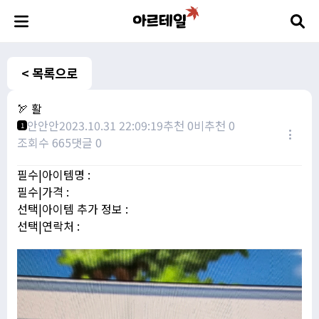
< 목록으로
🏹 활
안안안
2023.10.31 22:09:19
추천 0
비추천 0
1
조회수 665
댓글 0
필수|아이템명 :
필수|가격 :
선택|아이템 추가 정보 :
선택|연락처 :