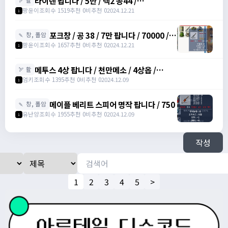
라이덴 팝니다 / 5만 / 덱2 공44 /
🏹 활
https://open.kakao.com/o/szTBqf6g
팡윤이
조회수 1519
추천 0
비추천 0
2024.12.21
1
포크창 / 공 38 / 7만 팝니다 / 70000 /
🍡 창, 폴암
포크 창 /
팡윤이
조회수 1657
추천 0
비추천 0
2024.12.21
1
https://open.kakao.com/o/szTBqf6g
메투스 4상 팝니다 / 천만메소 / 4상옵 /
🏹 활
https://open.kakao.com/o/srDmv3Wf
엄키
조회수 1395
추천 0
비추천 0
2024.12.09
1
메이플 베리트 스피어 명작 팝니다 / 750
🍡 창, 폴암
유난양
조회수 1955
추천 0
비추천 0
2024.12.09
1
작성
1
2
3
4
5
>