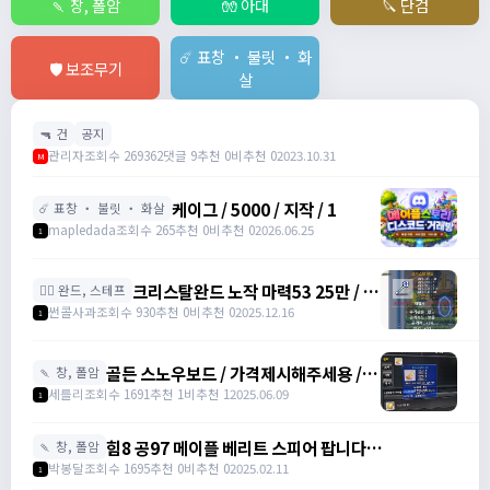
🍡 창, 폴암
🧤 아대
🔪 단검
☄️ 표창 ・ 불릿 ・ 화
🛡️ 보조무기
살
🔫 건
공지
관리자
조회수 269362
댓글 9
추천 0
비추천 0
2023.10.31
M
케이그 / 5000 / 지작 / 1
☄️ 표창 ・ 불릿 ・ 화살
mapledada
조회수 265
추천 0
비추천 0
2026.06.25
1
크리스탈완드 노작 마력53 25만 / 마
🧙‍♀️ 완드, 스테프
력52 15만 팝니다 / 250000 / 마력
썬콜사과
조회수 930
추천 0
비추천 0
2025.12.16
1
53, 마력52 /
https://open.kakao.com/o/sdHYKEcg
골든 스노우보드 / 가격제시해주세용 / 골
🍡 창, 폴암
든 스노우보드 3강 STR3 공격력60 /
세를리
조회수 1691
추천 1
비추천 1
2025.06.09
1
awwy3820@naver.com
힘8 공97 메이플 베리트 스피어 팝니다
🍡 창, 폴암
https://open.kakao.com/o/gZBfyJ6f /
박봉달
조회수 1695
추천 0
비추천 0
2025.02.11
1
1950