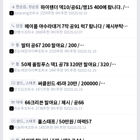
하이랜더 덱10/공61/명15 400에 팝니다. /
🤺 한손검, 양손검
4000000
Sunpang
조회수 1559
추천 0
비추천 0
2025.02.10
1
메이플 아수라대거 7작 공91 럭7 팝니다 / 제시부탁드
🔪 단검
려요 / 아수라대거
장뿡이
조회수 1600
추천 0
비추천 0
2025.02.07
1
발터 공67 200 팔아요 / 200 /
🏹 활
https://open.kakao.com/o/sudvnjbh
웃는여잔다이뻐
조회수 1510
추천 0
비추천 0
2025.01.19
1
50제 올림푸스 덱1 공78 320만 팔아요 / 320 /
🏹 활
https://open.kakao.com/o/sudvnjbh
웃는여잔다이뻐
조회수 1447
추천 0
비추천 0
2025.01.19
1
써클윈드 45마 20만 / 200000 /
🧙‍♀️ 완드, 스테프
https://open.kakao.com/o/sqsdWdbh
삿갓김
조회수 1471
추천 0
비추천 0
2025.01.18
1
66크리븐 팔아요 / 제시 / 공66
🧤 아대
최승주
조회수 1738
추천 0
비추천 0
2025.01.17
1
홀스태프 / 50만원 / 마력57
🧙‍♀️ 완드, 스테프
이놈뭐여
조회수 1492
추천 0
비추천 0
2025.01.13
1