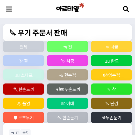
🔪 무기 주문서 판매
전체
🔫 건
👊 너클
🏹 활
💘 석궁
🧙‍♀️ 완드
🧚‍♂️ 스테프
🤺 한손검
👐 양손검
🪓 한손도끼
👩‍🚒 두손도끼
🍡 창
💪 폴암
🧤 아대
🔪 단검
🛡️ 보조무기
🔨 한손둔기
⚒️두손둔기
🔫 건
공지