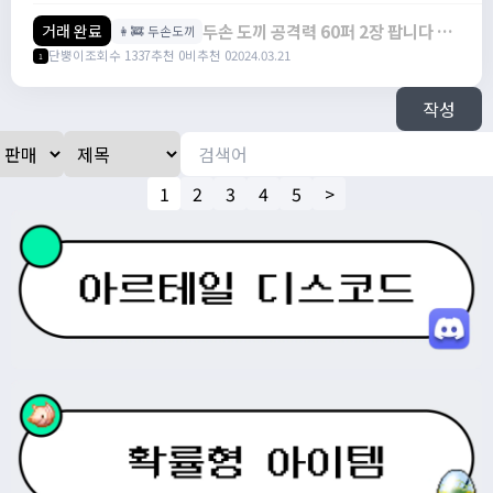
두손 도끼 공격력 60퍼 2장 팝니다 (두
거래 완료
👩‍🚒 두손도끼
도공) / 70만 /
단뿡이
조회수 1337
추천 0
비추천 0
2024.03.21
1
https://open.kakao.com/o/s50Eev
작성
1
2
3
4
5
>