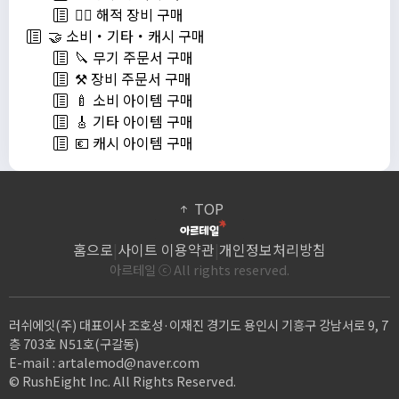
🏴‍☠️ 해적 장비 구매
🤝 소비・기타・캐시 구매
🔪 무기 주문서 구매
⚒️ 장비 주문서 구매
🍼 소비 아이템 구매
🎸 기타 아이템 구매
💶 캐시 아이템 구매
TOP
홈으로
|
사이트 이용약관
|
개인정보처리방침
아르테일 ⓒ All rights reserved.
러쉬에잇(주) 대표이사 조호성·이재진 경기도 용인시 기흥구 강남서로 9, 7
층 703호 N51호(구갈동)
E-mail :
artalemod@naver.com
© RushEight Inc. All Rights Reserved.