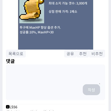
목록으로
공유
추천
비추천
댓글
작성
LS56
1