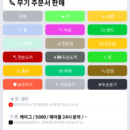
🔪 무기 주문서 판매
전체
🔫 건
👊 너클
🏹 활
💘 석궁
🧙‍♀️ 완드
🧚‍♂️ 스테프
🤺 한손검
👐 양손검
🪓 한손도끼
👩‍🚒 두손도끼
🍡 창
💪 폴암
🧤 아대
🔪 단검
🛡️ 보조무기
🔨 한손둔기
⚒️두손둔기
🔫 건
공지
관리자
조회수 79788
추천 1
비추천 0
2023.10.31
M
케이그 / 5000 / 메이플 24시 문의 /
🏹 활
https://www.maplehub.co.kr/
mapledada
조회수 225
추천 0
비추천 0
2026.07.01
1