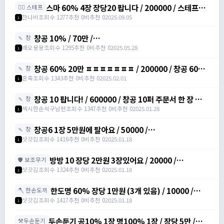
스마 60% 4장 장당20 팝니다 / 200000 / 스테프마
🧚‍♂️ 스테프
력주문서 /
잔나비
조회수 1277
추천 0
비추천 0
2025.09.05
1
https://open.kakao.com/o/svY6joQh
창공 10% / 70만 /
🍡 창
https://open.kakao.com/o/siHZkGyh
래오뭉뭉
조회수 1295
추천 0
비추천 0
2025.05.28
1
창공 60% 20만 ㅍㅍㅍㅍㅍㅍㅍ / 200000 / 창공 60%
🍡 창
팝니다 20만이용 /
혼죽
조회수 1343
추천 0
비추천 0
2025.02.01
1
https://open.kakao.com/o/sPWVLEdh
창공 10 팝니다! / 600000 / 창공 10퍼 주문서 한 장 합니
🍡 창
다 / https://open.kakao.com/o/srgUnZch
섹시한손석구남편
조회수 1347
추천 0
비추천 0
2025.01.28
1
창공6 1장 5만원에 팔아요 / 50000 /
🍡 창
https://open.kakao.com/o/szVItdbh
삿갓김
조회수 1416
추천 0
비추천 0
2025.01.18
1
방방 10 장당 2만원 3장있어요 / 20000 /
🛡️ 보조무기
https://open.kakao.com/o/szVItdbh
삿갓김
조회수 1324
추천 0
비추천 0
2025.01.18
1
한도명 60% 장당 1만원 (3개 있음) / 10000 /
🪓 한손도끼
https://open.kakao.com/o/szVItdbh
삿갓김
조회수 1417
추천 0
비추천 0
2025.01.18
1
두손둔기 공10% 1장 명100% 1장 / 장당 5만 /
⚒️두손둔기