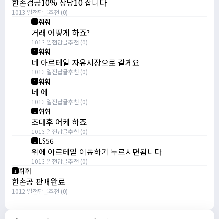
한손검공10% 장당10 삽니다
1013 일전
답글
추천 (0)
훠훠
1
거래 어떻게 하죠?
1013 일전
답글
추천 (0)
훠훠
1
네 아르테일 자유시장으로 갈게요
1013 일전
답글
추천 (0)
훠훠
1
네 에
1013 일전
답글
추천 (0)
훠훠
1
초대후 어케 하죠
1013 일전
답글
추천 (0)
LS56
1
위에 아르테일 이동하기 누르시면됩니다
1013 일전
답글
추천 (0)
훠훠
1
한손공 판매완료
1012 일전
답글
추천 (0)