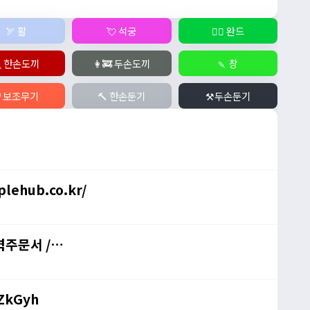
🏹 활
💘 석궁
🧙‍♀️ 완드
 한손도끼
👩‍🚒 두손도끼
🍡 창
️ 보조무기
🔨 한손둔기
⚒️두손둔기
lehub.co.kr/
력주문서 /
HZkGyh