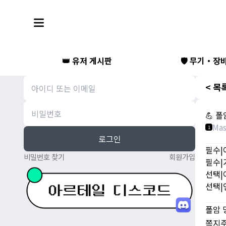
👑 유저 게시판
🛡️ 무기・장
< 목
💪 폴
Ma
1
로그인
필수|
비밀번호 찾기
회원가입
필수|
선택|
선택|
폴암 
쪽지