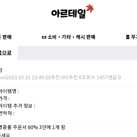
비 판매
📜 소비・기타・캐시 판매
🧾 
록으로
암
son
2023.10.31 23:49:38
추천 0
비추천 0
조회수 1457
댓글 0
아이템명 :
가격 :
아이템 추가 정보 :
연락처 :
명중률 주문서 60% 3만에 1개 팜
주세요