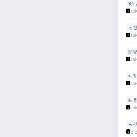
⚒️
sak
1
🤺 
sak
1
👐 
sak
1
🍡 창
sak
1
💪 
sak
1
🔫 건
팡
1