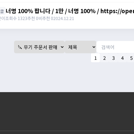
너명 100% 팝니다 / 1만 / 너명 100% / https://ope
너클
윤이
조회수 1323
추천 0
비추천 0
2024.12.21
1
2
3
4
5