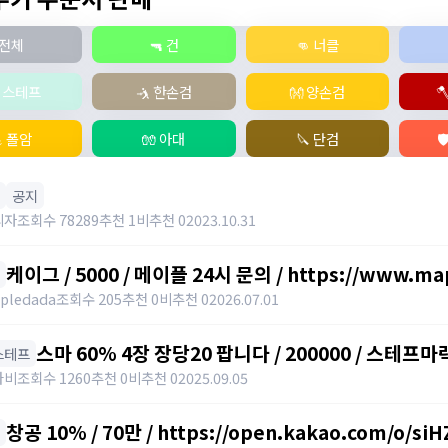
전체
🔫 건
👊 너클
‍♂️ 스테프
🤺 한손검
👐 양손검

 폴암
🧤 아대
🔪 단검

공지
리자
조회수 78289
추천 1
비추천 0
2023.10.31
케이그 / 5000 / 메이플 24시 문의 / https://www.map
pledada
조회수 205
추천 0
비추천 0
2026.07.01
스마 60% 4장 장당20 팝니다 / 200000 / 스테프마
️ 스테프
https://open.kakao.com/o/svY6joQh
나비
조회수 1260
추천 0
비추천 0
2025.09.05
창공 10% / 70만 / https://open.kakao.com/o/si