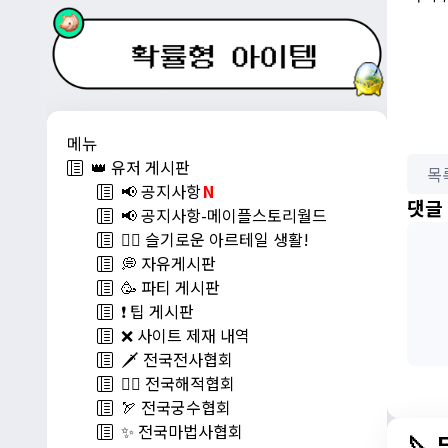
메뉴
👑 유저 게시판
목
📢 공지사항
N
댓글
📢 공지사항-메이플스토리월드
💁‍♂ 슬기로운 아르테일 생활!
💭 자유게시판
🥳 파티 게시판
❗️ 팁 게시판
❌ 사이트 제재 내역
🗡️ 전국전사협회
🏴‍☠️ 전국해적협회
🏹 전국궁수협회
✨ 전국마법사협회
🔪