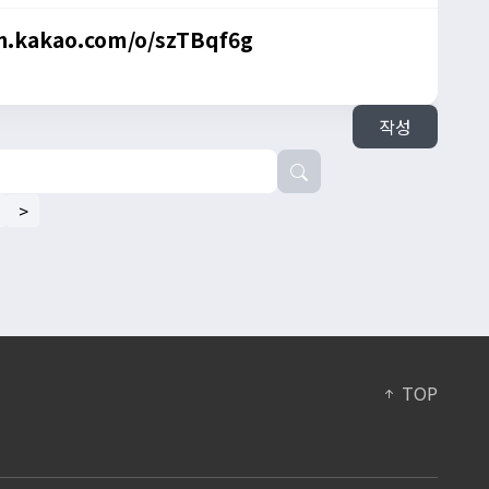
n.kakao.com/o/szTBqf6g
작성
>
TOP