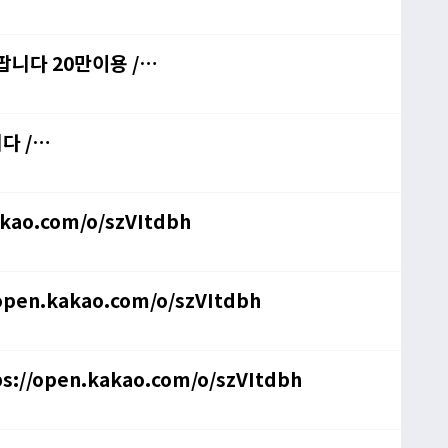
 팝니다 20만이용 /
다 /
kao.com/o/szVItdbh
open.kakao.com/o/szVItdbh
s://open.kakao.com/o/szVItdbh