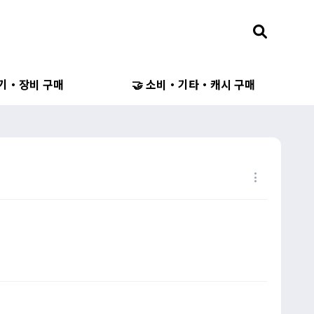
무기・장비 구매
🤝 소비・기타・캐시 구매