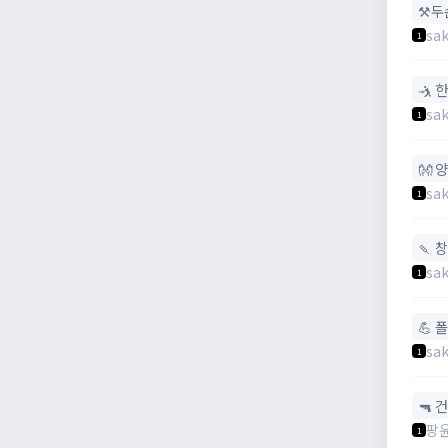
⚒️
sak
1
🤺 
sak
1
👐 
sak
1
🍡 창
sak
1
💪 
sak
1
🔫 건
팡
1