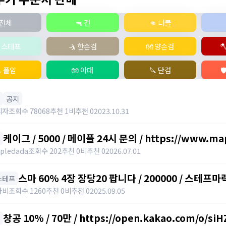
전체
🔫 건
👊 너클
‍♂️ 스테프
🤺 한손검
👐 양손검

 폴암
🧤 아대
🔪 단검

공지
리자
조회수 78068
추천 1
비추천 0
2023.10.31
케이그 / 5000 / 메이플 24시 문의 / https://www.map
pledada
조회수 202
추천 0
비추천 0
2026.07.01
스마 60% 4장 장당20 팝니다 / 200000 / 스테프마
️ 스테프
https://open.kakao.com/o/svY6joQh
나비
조회수 1260
추천 0
비추천 0
2025.09.05
창공 10% / 70만 / https://open.kakao.com/o/si