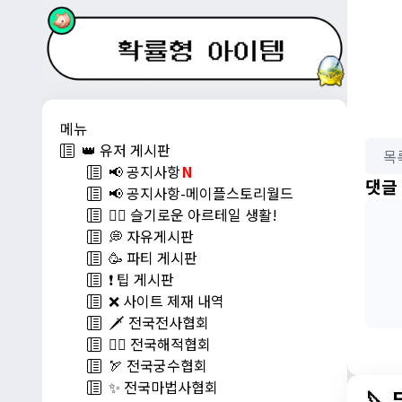
메뉴
👑 유저 게시판
목
📢 공지사항
N
댓글
📢 공지사항-메이플스토리월드
💁‍♂ 슬기로운 아르테일 생활!
💭 자유게시판
🥳 파티 게시판
❗️ 팁 게시판
❌ 사이트 제재 내역
🗡️ 전국전사협회
🏴‍☠️ 전국해적협회
🏹 전국궁수협회
✨ 전국마법사협회
🔪