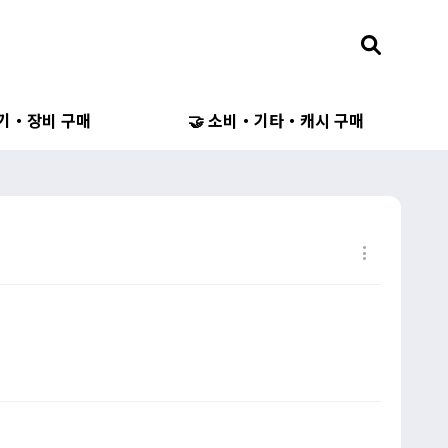
무기・장비 구매
🤝 소비・기타・캐시 구매