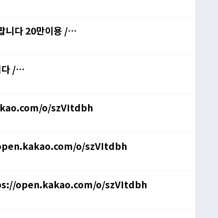
 팝니다 20만이용 /
다 /
kao.com/o/szVItdbh
open.kakao.com/o/szVItdbh
s://open.kakao.com/o/szVItdbh