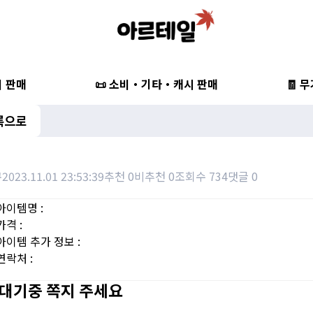
비 판매
📜 소비・기타・캐시 판매
🧾 
록으로
쿠
2023.11.01 23:53:39
추천 0
비추천 0
조회수 734
댓글 0
아이템명 :
가격 :
아이템 추가 정보 :
연락처 :
 대기중 쪽지 주세요