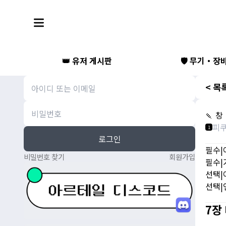
👑 유저 게시판
🛡️ 무기・장
< 목
🍡 창
피
1
로그인
필수|
비밀번호 찾기
회원가입
필수|
선택|
선택|
7장