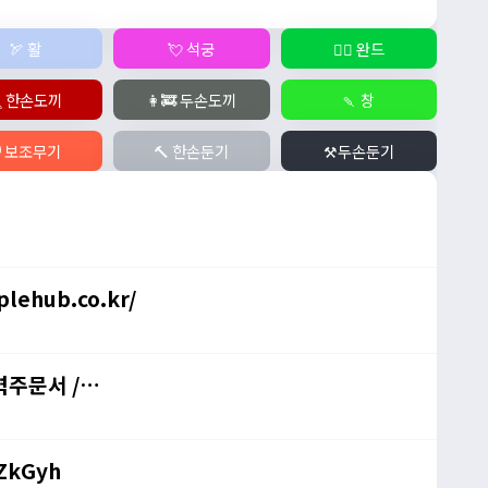
🏹 활
💘 석궁
🧙‍♀️ 완드
 한손도끼
👩‍🚒 두손도끼
🍡 창
️ 보조무기
🔨 한손둔기
⚒️두손둔기
lehub.co.kr/
력주문서 /
HZkGyh