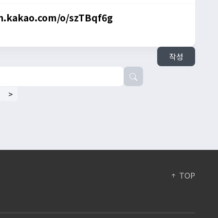
n.kakao.com/o/szTBqf6g
작성
>
TOP