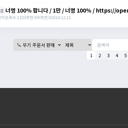
너명 100% 팝니다 / 1만 / 너명 100% / https://ope
너클
윤이
조회수 1323
추천 0
비추천 0
2024.12.21
1
2
3
4
5