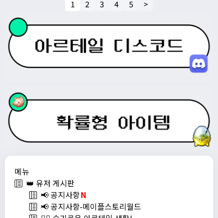
1
2
3
4
5
>
메뉴
👑 유저 게시판
📢 공지사항
N
📢 공지사항-메이플스토리월드