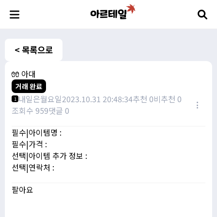
< 목록으로
🧤 아대
거래 완료
내일은월요일
2023.10.31 20:48:34
추천 0
비추천 0
1
조회수 959
댓글 0
필수|아이템명 :
필수|가격 :
선택|아이템 추가 정보 :
선택|연락처 :
팔아요