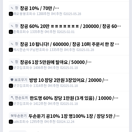
https://open.kakao.com/o/svY6joQh
창공 10% / 70만 /
🍡 창
https://open.kakao.com/o/siHZkGyh
래오뭉뭉
조회수 1288
추천 0
비추천 0
2025.05.28
1
창공 60% 20만 ㅍㅍㅍㅍㅍㅍㅍ / 200000 / 창공 60%
🍡 창
팝니다 20만이용 /
혼죽
조회수 1335
추천 0
비추천 0
2025.02.01
1
https://open.kakao.com/o/sPWVLEdh
창공 10 팝니다! / 600000 / 창공 10퍼 주문서 한 장 합니
🍡 창
다 / https://open.kakao.com/o/srgUnZch
섹시한손석구남편
조회수 1335
추천 0
비추천 0
2025.01.28
1
창공6 1장 5만원에 팔아요 / 50000 /
🍡 창
https://open.kakao.com/o/szVItdbh
삿갓김
조회수 1406
추천 0
비추천 0
2025.01.18
1
방방 10 장당 2만원 3장있어요 / 20000 /
🛡️ 보조무기
https://open.kakao.com/o/szVItdbh
삿갓김
조회수 1314
추천 0
비추천 0
2025.01.18
1
한도명 60% 장당 1만원 (3개 있음) / 10000 /
🪓 한손도끼
https://open.kakao.com/o/szVItdbh
삿갓김
조회수 1412
추천 0
비추천 0
2025.01.18
1
두손둔기 공10% 1장 명100% 1장 / 장당 5만 /
⚒️두손둔기
https://open.kakao.com/o/sREW1M6g
saki
조회수 1295
추천 0
비추천 0
2024.12.24
1