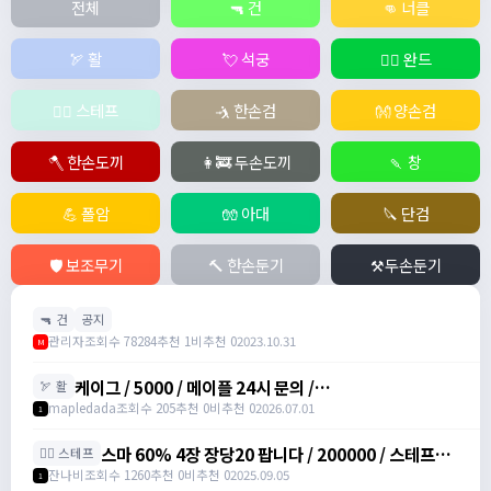
전체
🔫 건
👊 너클
🏹 활
💘 석궁
🧙‍♀️ 완드
🧚‍♂️ 스테프
🤺 한손검
👐 양손검
🪓 한손도끼
👩‍🚒 두손도끼
🍡 창
💪 폴암
🧤 아대
🔪 단검
🛡️ 보조무기
🔨 한손둔기
⚒️두손둔기
🔫 건
공지
관리자
조회수 78284
추천 1
비추천 0
2023.10.31
M
케이그 / 5000 / 메이플 24시 문의 /
🏹 활
https://www.maplehub.co.kr/
mapledada
조회수 205
추천 0
비추천 0
2026.07.01
1
스마 60% 4장 장당20 팝니다 / 200000 / 스테프마
🧚‍♂️ 스테프
력주문서 /
잔나비
조회수 1260
추천 0
비추천 0
2025.09.05
1