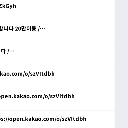
HZkGyh
 팝니다 20만이용 /
다 /
kao.com/o/szVItdbh
open.kakao.com/o/szVItdbh
s://open.kakao.com/o/szVItdbh