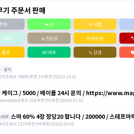
 무기 주문서 판매
전체
🔫 건
👊 너클
‍♂️ 스테프
🤺 한손검
👐 양손검

 폴암
🧤 아대
🔪 단검

공지
리자
조회수 78995
추천 1
비추천 0
2023.10.31
케이그 / 5000 / 메이플 24시 문의 / https://www.map
pledada
조회수 216
추천 0
비추천 0
2026.07.01
스마 60% 4장 장당20 팝니다 / 200000 / 스테프마
️ 스테프
https://open.kakao.com/o/svY6joQh
나비
조회수 1270
추천 0
비추천 0
2025.09.05