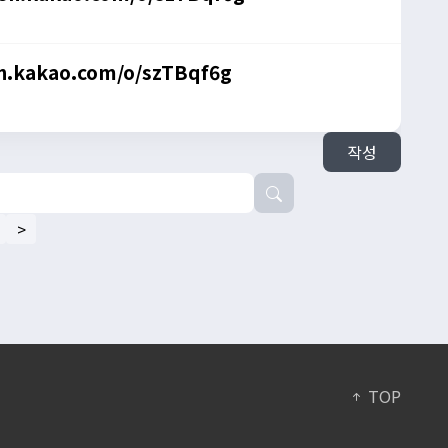
n.kakao.com/o/szTBqf6g
작성
>
TOP