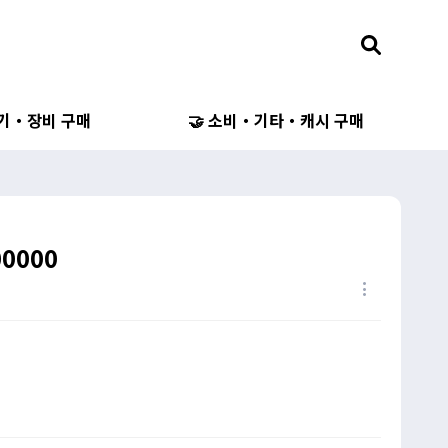
무기・장비 구매
🤝 소비・기타・캐시 구매
00000