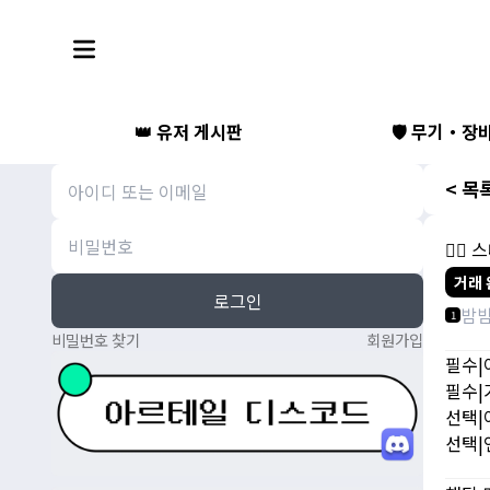
👑 유저 게시판
🛡️ 무기・장
< 목
🧚‍♂️
거래 
로그인
밤
1
비밀번호 찾기
회원가입
필수|아
필수|가
선택|
선택|