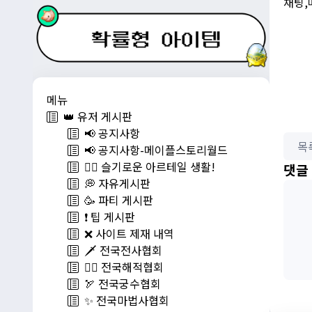
채팅,
메뉴
👑 유저 게시판
📢 공지사항
목
📢 공지사항-메이플스토리월드
💁‍♂ 슬기로운 아르테일 생활!
댓글
💭 자유게시판
🥳 파티 게시판
❗️ 팁 게시판
❌ 사이트 제재 내역
🗡️ 전국전사협회
🏴‍☠️ 전국해적협회
🏹 전국궁수협회
✨ 전국마법사협회