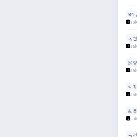
⚒️
sak
1
🤺 
sak
1
👐 
sak
1
🍡 창
sak
1
💪 
sak
1
🔫 건