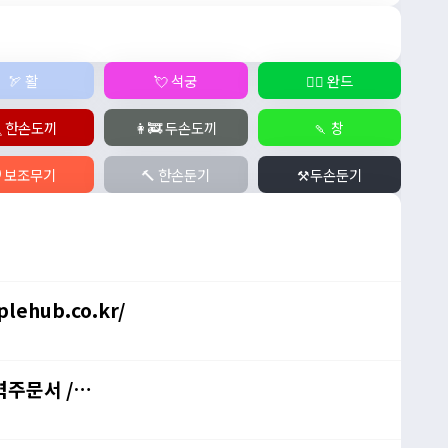
🏹 활
💘 석궁
🧙‍♀️ 완드
 한손도끼
👩‍🚒 두손도끼
🍡 창
️ 보조무기
🔨 한손둔기
⚒️두손둔기
lehub.co.kr/
력주문서 /