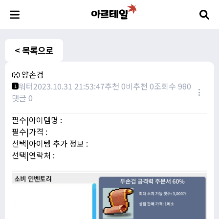
< 목록으로
👐 양손검
워터
2023.10.31 21:53:47
추천 0
비추천 0
조회수 980
1
댓글 0
필수|아이템명 :
필수|가격 :
선택|아이템 추가 정보 :
선택|연락처 :