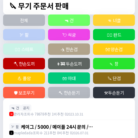
🔪 무기 주문서 판매
전체
🔫 건
👊 너클
🏹 활
💘 석궁
🧙‍♀️ 완드
🧚‍♂️ 스테프
🤺 한손검
👐 양손검
🪓 한손도끼
👩‍🚒 두손도끼
🍡 창
💪 폴암
🧤 아대
🔪 단검
🛡️ 보조무기
🔨 한손둔기
⚒️두손둔기
🔫 건
공지
관리자
조회수 78678
추천 1
비추천 0
2023.10.31
M
케이그 / 5000 / 메이플 24시 문의 /
🏹 활
https://www.maplehub.co.kr/
mapledada
조회수 211
추천 0
비추천 0
2026.07.01
1