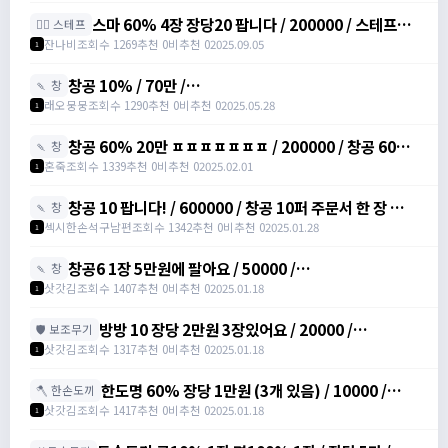
스마 60% 4장 장당20 팝니다 / 200000 / 스테프마
🧚‍♂️ 스테프
력주문서 /
잔나비
조회수 1269
추천 0
비추천 0
2025.09.05
1
https://open.kakao.com/o/svY6joQh
창공 10% / 70만 /
🍡 창
https://open.kakao.com/o/siHZkGyh
래오뭉뭉
조회수 1290
추천 0
비추천 0
2025.05.28
1
창공 60% 20만 ㅍㅍㅍㅍㅍㅍㅍ / 200000 / 창공 60%
🍡 창
팝니다 20만이용 /
혼죽
조회수 1339
추천 0
비추천 0
2025.02.01
1
https://open.kakao.com/o/sPWVLEdh
창공 10 팝니다! / 600000 / 창공 10퍼 주문서 한 장 합니
🍡 창
다 / https://open.kakao.com/o/srgUnZch
섹시한손석구남편
조회수 1342
추천 0
비추천 0
2025.01.28
1
창공6 1장 5만원에 팔아요 / 50000 /
🍡 창
https://open.kakao.com/o/szVItdbh
삿갓김
조회수 1407
추천 0
비추천 0
2025.01.18
1
방방 10 장당 2만원 3장있어요 / 20000 /
🛡️ 보조무기
https://open.kakao.com/o/szVItdbh
삿갓김
조회수 1317
추천 0
비추천 0
2025.01.18
1
한도명 60% 장당 1만원 (3개 있음) / 10000 /
🪓 한손도끼
https://open.kakao.com/o/szVItdbh
삿갓김
조회수 1417
추천 0
비추천 0
2025.01.18
1