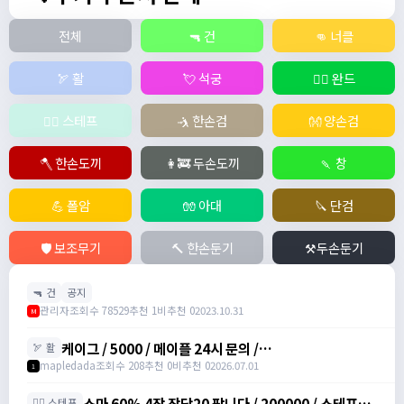
전체
🔫 건
👊 너클
🏹 활
💘 석궁
🧙‍♀️ 완드
🧚‍♂️ 스테프
🤺 한손검
👐 양손검
🪓 한손도끼
👩‍🚒 두손도끼
🍡 창
💪 폴암
🧤 아대
🔪 단검
🛡️ 보조무기
🔨 한손둔기
⚒️두손둔기
🔫 건
공지
관리자
조회수 78529
추천 1
비추천 0
2023.10.31
M
케이그 / 5000 / 메이플 24시 문의 /
🏹 활
https://www.maplehub.co.kr/
mapledada
조회수 208
추천 0
비추천 0
2026.07.01
1
스마 60% 4장 장당20 팝니다 / 200000 / 스테프마
🧚‍♂️ 스테프