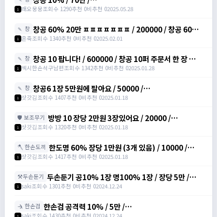
https://open.kakao.com/o/siHZkGyh
래오뭉뭉
조회수 1290
추천 0
비추천 0
2025.05.28
1
창공 60% 20만 ㅍㅍㅍㅍㅍㅍㅍ / 200000 / 창공 60%
🍡 창
팝니다 20만이용 /
혼죽
조회수 1340
추천 0
비추천 0
2025.02.01
1
https://open.kakao.com/o/sPWVLEdh
창공 10 팝니다! / 600000 / 창공 10퍼 주문서 한 장 합니
🍡 창
다 / https://open.kakao.com/o/srgUnZch
섹시한손석구남편
조회수 1342
추천 0
비추천 0
2025.01.28
1
창공6 1장 5만원에 팔아요 / 50000 /
🍡 창
https://open.kakao.com/o/szVItdbh
삿갓김
조회수 1407
추천 0
비추천 0
2025.01.18
1
방방 10 장당 2만원 3장있어요 / 20000 /
🛡️ 보조무기
https://open.kakao.com/o/szVItdbh
삿갓김
조회수 1320
추천 0
비추천 0
2025.01.18
1
한도명 60% 장당 1만원 (3개 있음) / 10000 /
🪓 한손도끼
https://open.kakao.com/o/szVItdbh
삿갓김
조회수 1417
추천 0
비추천 0
2025.01.18
1
두손둔기 공10% 1장 명100% 1장 / 장당 5만 /
⚒️두손둔기
https://open.kakao.com/o/sREW1M6g
saki
조회수 1301
추천 0
비추천 0
2024.12.24
1
한손검 공격력 10% / 5만 /
🤺 한손검
https://open.kakao.com/o/sREW1M6g
saki
조회수 1430
추천 0
비추천 0
2024.12.24
1