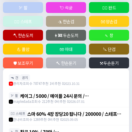
🏹 활
💘 석궁
🧙‍♀️ 완드
🧚‍♂️ 스테프
🤺 한손검
👐 양손검
🪓 한손도끼
👩‍🚒 두손도끼
🍡 창
💪 폴암
🧤 아대
🔪 단검
🛡️ 보조무기
🔨 한손둔기
⚒️두손둔기
🔫 건
공지
관리자
조회수 78747
추천 1
비추천 0
2023.10.31
M
케이그 / 5000 / 메이플 24시 문의 /
🏹 활
https://www.maplehub.co.kr/
mapledada
조회수 212
추천 0
비추천 0
2026.07.01
1
스마 60% 4장 장당20 팝니다 / 200000 / 스테프마
🧚‍♂️ 스테프
력주문서 /
잔나비
조회수 1269
추천 0
비추천 0
2025.09.05
1
https://open.kakao.com/o/svY6joQh
창공 10% / 70만 /
🍡 창