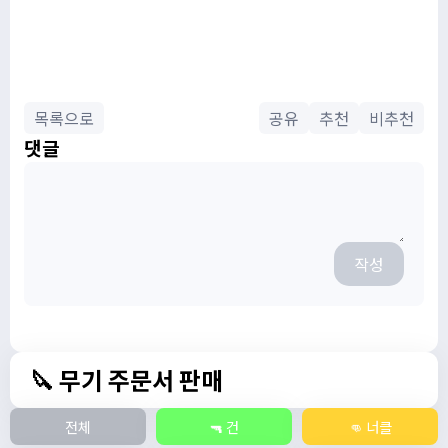
목록으로
공유
추천
비추천
댓글
작성
🔪 무기 주문서 판매
전체
🔫 건
👊 너클