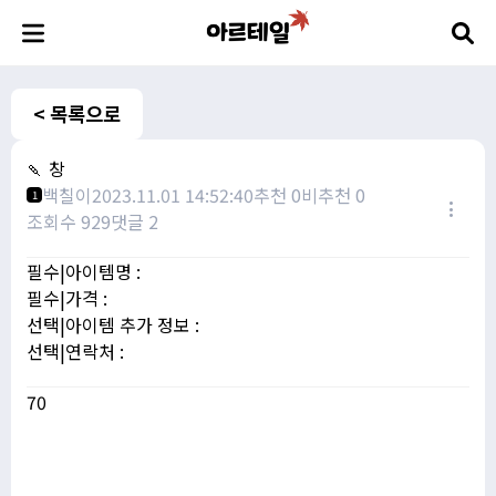
< 목록으로
🍡 창
백칠이
2023.11.01 14:52:40
추천 0
비추천 0
1
조회수 929
댓글 2
필수|아이템명 :
필수|가격 :
선택|아이템 추가 정보 :
선택|연락처 :
70