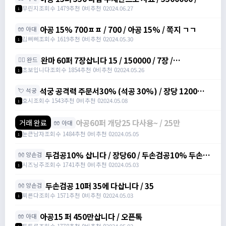
대공격력15%주문서 / 카톡 / minnn113
무린지
조회수 1479
추천 0
비추천 0
2024.06.27
1
아공 15% 700ㅍㅍ / 700 / 아공 15% / 쪽지 ㄱㄱ
🧤 아대
김삐삐
조회수 1619
추천 0
비추천 0
2024.05.30
1
완마 60퍼 7장삽니다 15 / 150000 / 7장 /
🧙‍♀️ 완드
https://open.kakao.com/o/sodhnUYf
초보입니다
조회수 1854
추천 0
비추천 0
2024.05.26
1
석궁 공격력 주문서30% (석공 30%) / 장당 1200만
💘 석궁
삽니다 / https://open.kakao.com/o/sWCAlvRf
호시
조회수 1543
추천 0
비추천 0
2024.05.08
1
아공60퍼 개당25 다사용~ / 25만
거래 완료
🧤 아대
눈큰남자
조회수 1484
추천 0
비추천 0
2024.05.05
1
두검공10% 삽니다 / 장당60 / 두손검공10% 두손검
👐 양손검
공격력 주문서 10% /
시즈닝주
조회수 1741
추천 0
비추천 0
2024.05.03
1
https://open.kakao.com/o/sv6PwPeg
두손검공 10퍼 35에 다삽니다 / 35
👐 양손검
찌른다
조회수 1571
추천 0
비추천 0
2024.05.03
1
아공15 퍼 450만삽니다 / 오픈톡
🧤 아대