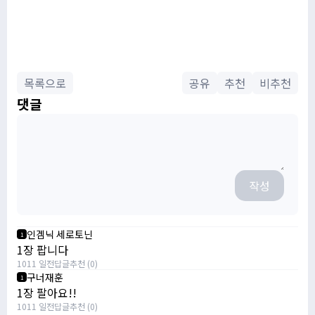
목록으로
공유
추천
비추천
댓글
작성
인겜닉 세로토닌
1
1장 팝니다
1011 일전
답글
추천 (0)
구너재훈
1
1장 팔아요!!
1011 일전
답글
추천 (0)