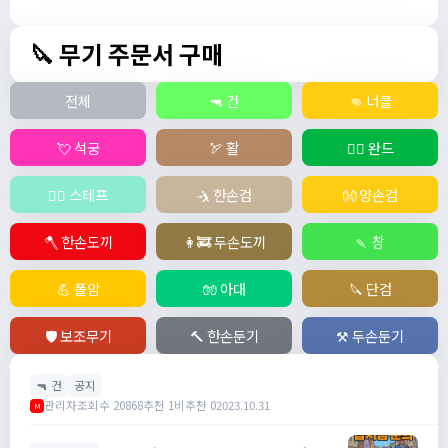
🔪 무기 주문서 구매
전체
🔫 건
👊 너클
💘 석궁
🏹 활
🧙‍♀️ 완드
🧚‍♂️ 스테프
🤺 한손검
👐 양손검
🪓 한손도끼
👩‍🚒 두손도끼
🍡 창
💪 폴암
🧤 아대
🔪 단검
🛡️ 보조무기
🔨 한손둔기
⚒️ 두손둔기
🔫 건
공지
관리자
조회수 20868
추천 1
비추천 0
2023.10.31
M