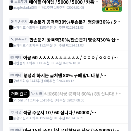
메이플 아이템 / 5000 / 5000 / 카톡
🛡️ 보조무기
han8246
mapledada
조회수 761
추천 1
비추천 0
2026.02.05
1
두손둔기 공격력30%/두손둔기 명중률30% / 500
⚒️ 두손둔기
만/200만 /
둔기애호가
조회수 1286
추천 0
비추천 0
2024.11.03
1
https://open.kakao.com/o/seODS3Xg
한손둔기 공격력30%/한손둔기 명중치30% 삽니
🔨 한손둔기
다 / 300만/200만 /
둔기애호가
조회수 1328
추천 0
비추천 0
2024.11.03
1
https://open.kakao.com/o/seODS3Xg
아공 60 ㅅㅅㅅㅅㅅㅅㅅㅅㅅㅅ / ㅇㅇㅇ / ㅇㅇㅇ /
🧤 아대
https://open.kakao.com/o/g9JtGnXg
치킨놀자
조회수 1380
추천 0
비추천 0
2024.10.31
1
🥇정리 하시는 급처템 80% 구매 합니다🥇 /
🧤 아대
https://open.kakao.com/o/sq2dtyIg
구매
조회수 1443
추천 0
비추천 0
2024.08.12
1
석공60(석궁 공격력 60%) 8장삽니다! /
거래 완료
💘 석궁
장당 9만 / ShionFlina#zKvpL
ShionFlina
조회수 1519
추천 0
비추천 0
2024.08.05
1
석궁 주문서 10 / 60 삽니다 / 60000 /
💘 석궁
https://open.kakao.com/o/sviFj5Dg
음흉어린이
조회수 1550
추천 0
비추천 0
2024.07.21
1
아공 15퍼 550 다삼 무제한으로 사요 / 5500000 / 아
🧤 아대