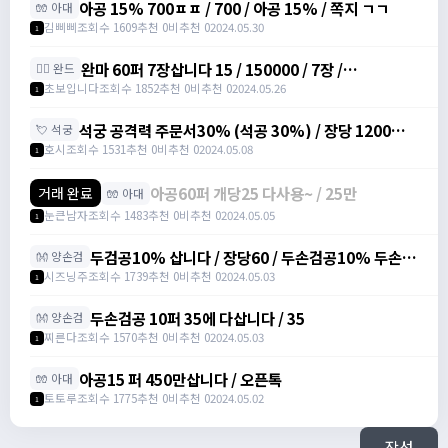
아공 15% 700ㅍㅍ / 700 / 아공 15% / 쪽지 ㄱㄱ
🧤 아대
김삐삐
조회수 1609
추천 0
비추천 0
2024.05.30
1
완마 60퍼 7장삽니다 15 / 150000 / 7장 /
🧙‍♀️ 완드
https://open.kakao.com/o/sodhnUYf
초보입니다
조회수 1852
추천 0
비추천 0
2024.05.26
1
석궁 공격력 주문서30% (석공 30%) / 장당 1200만
💘 석궁
삽니다 / https://open.kakao.com/o/sWCAlvRf
호시
조회수 1531
추천 0
비추천 0
2024.05.08
1
아공60퍼 개당25 다사용~ / 25만
거래 완료
🧤 아대
눈큰남자
조회수 1483
추천 0
비추천 0
2024.05.05
1
두검공10% 삽니다 / 장당60 / 두손검공10% 두손검
👐 양손검
공격력 주문서 10% /
시즈닝주
조회수 1739
추천 0
비추천 0
2024.05.03
1
https://open.kakao.com/o/sv6PwPeg
두손검공 10퍼 35에 다삽니다 / 35
👐 양손검
찌른다
조회수 1570
추천 0
비추천 0
2024.05.03
1
아공15 퍼 450만삽니다 / 오픈톡
🧤 아대
토토루
조회수 1775
추천 0
비추천 0
2024.05.02
1
작성