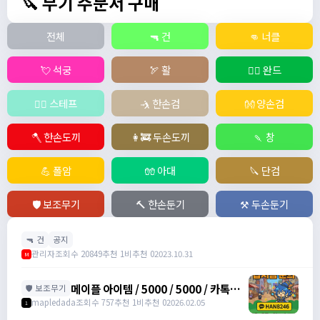
🔪 무기 주문서 구매
전체
🔫 건
👊 너클
💘 석궁
🏹 활
🧙‍♀️ 완드
🧚‍♂️ 스테프
🤺 한손검
👐 양손검
🪓 한손도끼
👩‍🚒 두손도끼
🍡 창
💪 폴암
🧤 아대
🔪 단검
🛡️ 보조무기
🔨 한손둔기
⚒️ 두손둔기
🔫 건
공지
관리자
조회수 20849
추천 1
비추천 0
2023.10.31
M
메이플 아이템 / 5000 / 5000 / 카톡
🛡️ 보조무기
han8246
mapledada
조회수 757
추천 1
비추천 0
2026.02.05
1