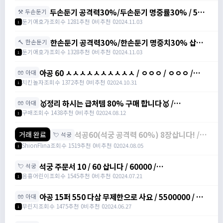
두손둔기 공격력30%/두손둔기 명중률30% / 500
⚒️ 두손둔기
만/200만 /
둔기애호가
조회수 1281
추천 0
비추천 0
2024.11.03
1
https://open.kakao.com/o/seODS3Xg
한손둔기 공격력30%/한손둔기 명중치30% 삽니
🔨 한손둔기
다 / 300만/200만 /
둔기애호가
조회수 1328
추천 0
비추천 0
2024.11.03
1
https://open.kakao.com/o/seODS3Xg
아공 60 ㅅㅅㅅㅅㅅㅅㅅㅅㅅㅅ / ㅇㅇㅇ / ㅇㅇㅇ /
🧤 아대
https://open.kakao.com/o/g9JtGnXg
치킨놀자
조회수 1372
추천 0
비추천 0
2024.10.31
1
🥇정리 하시는 급처템 80% 구매 합니다🥇 /
🧤 아대
https://open.kakao.com/o/sq2dtyIg
구매
조회수 1438
추천 0
비추천 0
2024.08.12
1
석공60(석궁 공격력 60%) 8장삽니다! /
거래 완료
💘 석궁
장당 9만 / ShionFlina#zKvpL
ShionFlina
조회수 1519
추천 0
비추천 0
2024.08.05
1
석궁 주문서 10 / 60 삽니다 / 60000 /
💘 석궁
https://open.kakao.com/o/sviFj5Dg
음흉어린이
조회수 1545
추천 0
비추천 0
2024.07.21
1
아공 15퍼 550 다삼 무제한으로 사요 / 5500000 / 아
🧤 아대
대공격력15%주문서 / 카톡 / minnn113
무린지
조회수 1475
추천 0
비추천 0
2024.06.27
1