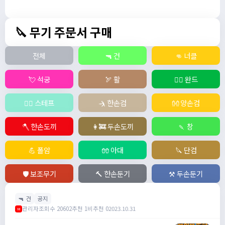
🔪 무기 주문서 구매
전체
🔫 건
👊 너클
💘 석궁
🏹 활
🧙‍♀️ 완드
🧚‍♂️ 스테프
🤺 한손검
👐 양손검
🪓 한손도끼
👩‍🚒 두손도끼
🍡 창
💪 폴암
🧤 아대
🔪 단검
🛡️ 보조무기
🔨 한손둔기
⚒️ 두손둔기
🔫 건
공지
관리자
조회수 20602
추천 1
비추천 0
2023.10.31
M