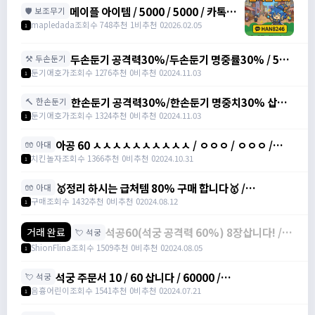
메이플 아이템 / 5000 / 5000 / 카톡
🛡️ 보조무기
han8246
mapledada
조회수 748
추천 1
비추천 0
2026.02.05
1
두손둔기 공격력30%/두손둔기 명중률30% / 500
⚒️ 두손둔기
만/200만 /
둔기애호가
조회수 1276
추천 0
비추천 0
2024.11.03
1
https://open.kakao.com/o/seODS3Xg
한손둔기 공격력30%/한손둔기 명중치30% 삽니
🔨 한손둔기
다 / 300만/200만 /
둔기애호가
조회수 1324
추천 0
비추천 0
2024.11.03
1
https://open.kakao.com/o/seODS3Xg
아공 60 ㅅㅅㅅㅅㅅㅅㅅㅅㅅㅅ / ㅇㅇㅇ / ㅇㅇㅇ /
🧤 아대
https://open.kakao.com/o/g9JtGnXg
치킨놀자
조회수 1366
추천 0
비추천 0
2024.10.31
1
🥇정리 하시는 급처템 80% 구매 합니다🥇 /
🧤 아대
https://open.kakao.com/o/sq2dtyIg
구매
조회수 1432
추천 0
비추천 0
2024.08.12
1
석공60(석궁 공격력 60%) 8장삽니다! /
거래 완료
💘 석궁
장당 9만 / ShionFlina#zKvpL
ShionFlina
조회수 1509
추천 0
비추천 0
2024.08.05
1
석궁 주문서 10 / 60 삽니다 / 60000 /
💘 석궁
https://open.kakao.com/o/sviFj5Dg
음흉어린이
조회수 1541
추천 0
비추천 0
2024.07.21
1