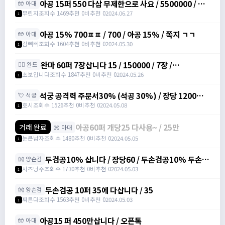
아공 15퍼 550 다삼 무제한으로 사요 / 5500000 / 아
🧤 아대
대공격력15%주문서 / 카톡 / minnn113
무린지
조회수 1469
추천 0
비추천 0
2024.06.27
1
아공 15% 700ㅍㅍ / 700 / 아공 15% / 쪽지 ㄱㄱ
🧤 아대
김삐삐
조회수 1604
추천 0
비추천 0
2024.05.30
1
완마 60퍼 7장삽니다 15 / 150000 / 7장 /
🧙‍♀️ 완드
https://open.kakao.com/o/sodhnUYf
초보입니다
조회수 1847
추천 0
비추천 0
2024.05.26
1
석궁 공격력 주문서30% (석공 30%) / 장당 1200만
💘 석궁
삽니다 / https://open.kakao.com/o/sWCAlvRf
호시
조회수 1526
추천 0
비추천 0
2024.05.08
1
아공60퍼 개당25 다사용~ / 25만
거래 완료
🧤 아대
눈큰남자
조회수 1480
추천 0
비추천 0
2024.05.05
1
두검공10% 삽니다 / 장당60 / 두손검공10% 두손검
👐 양손검
공격력 주문서 10% /
시즈닝주
조회수 1730
추천 0
비추천 0
2024.05.03
1
https://open.kakao.com/o/sv6PwPeg
두손검공 10퍼 35에 다삽니다 / 35
👐 양손검
찌른다
조회수 1563
추천 0
비추천 0
2024.05.03
1
아공15 퍼 450만삽니다 / 오픈톡
🧤 아대