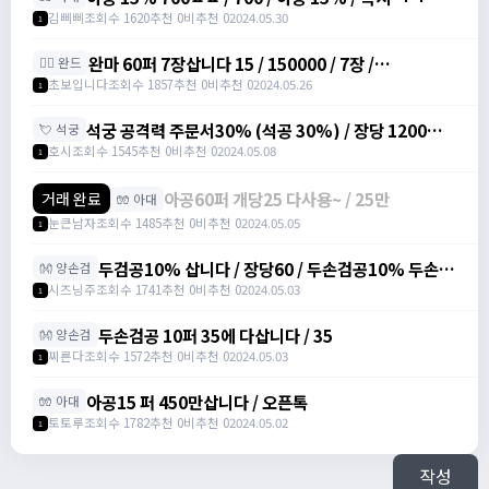
김삐삐
조회수 1620
추천 0
비추천 0
2024.05.30
1
완마 60퍼 7장삽니다 15 / 150000 / 7장 /
🧙‍♀️ 완드
https://open.kakao.com/o/sodhnUYf
초보입니다
조회수 1857
추천 0
비추천 0
2024.05.26
1
석궁 공격력 주문서30% (석공 30%) / 장당 1200만
💘 석궁
삽니다 / https://open.kakao.com/o/sWCAlvRf
호시
조회수 1545
추천 0
비추천 0
2024.05.08
1
아공60퍼 개당25 다사용~ / 25만
거래 완료
🧤 아대
눈큰남자
조회수 1485
추천 0
비추천 0
2024.05.05
1
두검공10% 삽니다 / 장당60 / 두손검공10% 두손검
👐 양손검
공격력 주문서 10% /
시즈닝주
조회수 1741
추천 0
비추천 0
2024.05.03
1
https://open.kakao.com/o/sv6PwPeg
두손검공 10퍼 35에 다삽니다 / 35
👐 양손검
찌른다
조회수 1572
추천 0
비추천 0
2024.05.03
1
아공15 퍼 450만삽니다 / 오픈톡
🧤 아대
토토루
조회수 1782
추천 0
비추천 0
2024.05.02
1
작성