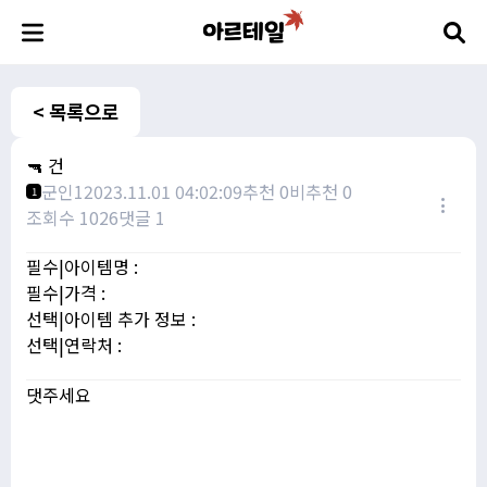
< 목록으로
🔫 건
군인1
2023.11.01 04:02:09
추천 0
비추천 0
1
조회수 1026
댓글 1
필수|아이템명 :
필수|가격 :
선택|아이템 추가 정보 :
선택|연락처 :
댓주세요