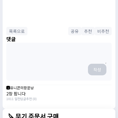
목록으로
공유
추천
비추천
댓글
작성
유니콘의항문낭
1
2장 팜니다
1011 일전
답글
추천 (0)
🔪 무기 주문서 구매