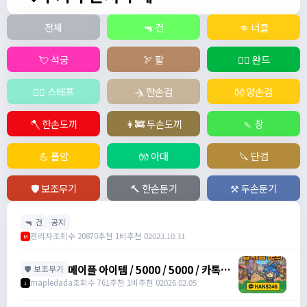
전체
🔫 건
👊 너클
💘 석궁
🏹 활
🧙‍♀️ 완드
🧚‍♂️ 스테프
🤺 한손검
👐 양손검
🪓 한손도끼
👩‍🚒 두손도끼
🍡 창
💪 폴암
🧤 아대
🔪 단검
🛡️ 보조무기
🔨 한손둔기
⚒️ 두손둔기
🔫 건
공지
관리자
조회수 20870
추천 1
비추천 0
2023.10.31
M
메이플 아이템 / 5000 / 5000 / 카톡
🛡️ 보조무기
han8246
mapledada
조회수 761
추천 1
비추천 0
2026.02.05
1