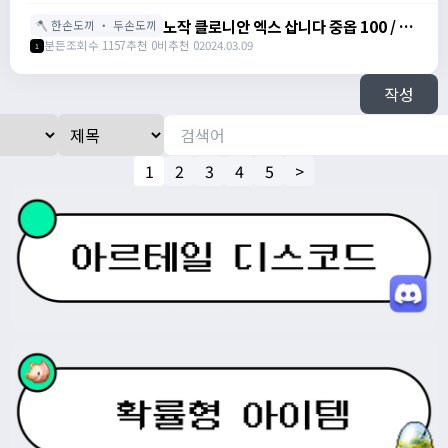
https://open.kakao.com/o/sjKuX5te
노작 클로니안 엑스 삽니다 중옵 100 / 1
🪓 한손도끼 ・ 두손도끼
상옵 150 / 2상옵 200 / 100 / 150 / 200
분든
조회수 1157
추천 0
비추천 0
2024.03.09
1
/
https://open.kakao.com/o/gHT39Bbg
작성
1
2
3
4
5
>