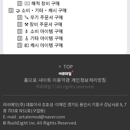
🏴‍☠️ 해적 장비 구매
🤝 소비・기타・캐시 구매
🔪 무기 주문서 구매
⚒️ 장비 주문서 구매
🍼 소비 아이템 구매
🎸 기타 아이템 구매
💶 캐시 아이템 구매
TOP
홈으로
|
사이트 이용약관
|
개인정보처리방침
아르테일 ⓒ All rights reserved.
러쉬에잇(주) 대표이사 조호성·이재진 경기도 용인시 기흥구 강남서로 9, 7
층 703호 N51호(구갈동)
E-mail :
artalemod@naver.com
© RushEight Inc. All Rights Reserved.