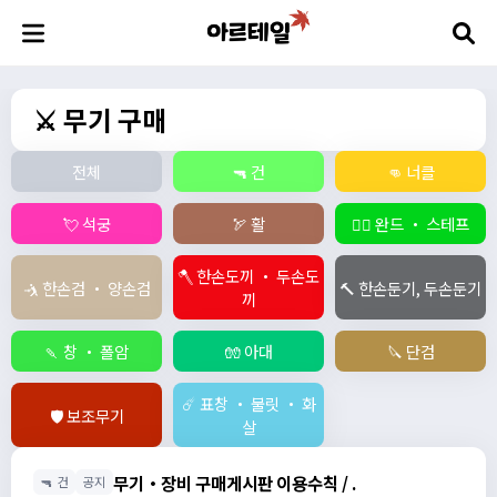
⚔️ 무기 구매
전체
🔫 건
👊 너클
💘 석궁
🏹 활
🧙‍♀️ 완드 ・ 스테프
🪓 한손도끼 ・ 두손도
🤺 한손검 ・ 양손검
🔨 한손둔기, 두손둔기
끼
🍡 창 ・ 폴암
🧤 아대
🔪 단검
☄️ 표창 ・ 불릿 ・ 화
🛡️ 보조무기
살
무기・장비 구매게시판 이용수칙 / .
🔫 건
공지