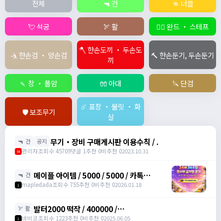
전체
🔫 건
👊 너클
💘 석궁
🏹 활
🧙‍♀️ 완드 ・ 스테프
🪓 한손도끼 ・ 두손도
🤺 한손검 ・ 양손검
🔨 한손둔기, 두손둔기
끼
🍡 창 ・ 폴암
🧤 아대
🔪 단검
☄️ 표창 ・ 불릿 ・ 화
🛡️ 보조무기
살
무기・장비 구매게시판 이용수칙 / .
🔫 건
공지
관리자
조회수 45709
댓글 1
추천 0
비추천 0
2023.10.31
M
메이플 아이템 / 5000 / 5000 / 카톡
🔫 건
han8246
mapledada
조회수 755
추천 0
비추천 0
2026.01.18
1
발터2000 떡작 / 400000 /
🏹 활
https://open.kakao.com/o/sRKFh9zh / 400000
바비코
조회수 1223
추천 0
비추천 0
2025.06.05
1