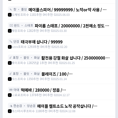
/ 발터2000 떡작 사요 /
https://open.kakao.com/o/sRKFh9zh
메이플스피어 / 99999999 / 노작or작 사용 / ㅋㅌ
🍡 창 ・ 폴암
qwer12335
도깨빙
조회수 1181
추천 0
비추천 0
2025.06.03
1
파이롭 스태프 / 20000000 / 2천메소 정도 /
🧙‍♀️ 완드 ・ 스테프
https://open.kakao.com/o/s0RPbjhh
채망
조회수 1282
추천 0
비추천 0
2025.03.30
1
태극부채 삽니다 / 99999
🔪 단검
xzcv
조회수 1293
추천 0
비추천 0
2025.02.20
1
활전용 강철 화살 삽니다 / 250000000 /
☄️ 표창 ・ 불릿 ・ 화살
화살 / 쪽지 주세요~ 접속중
페이
조회수 1282
댓글 1
추천 0
비추천 0
2025.01.25
1
블레이즈 / 100 /
☄️ 표창 ・ 불릿 ・ 화살
https://open.kakao.com/o/sNwKGyah
샤스
조회수 1350
추천 0
비추천 0
2025.01.14
1
떡메바 / 280000 / 정옵 /
🧤 아대
https://open.kakao.com/o/sUXaXC5g
니로로
조회수 1378
추천 0
비추천 0
2024.12.17
1
메이플 켈트소드 노작 공작삽니다 /
🤺 한손검 ・ 양손검
3000000
마스터시푸
조회수 1180
추천 0
비추천 0
2024.12.08
1