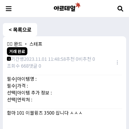
< 목록으로
🧙‍♀️ 완드 ・ 스테프
거래 완료
기간병
2023.11.01 11:48:58
추천 0
비추천 0
1
조회수 668
댓글 0
필수|아이템명 :
필수|가격 :
선택|아이템 추가 정보 :
선택|연락처 :
합마 101 이블윙즈 3500 삽니다 ㅅㅅㅅ