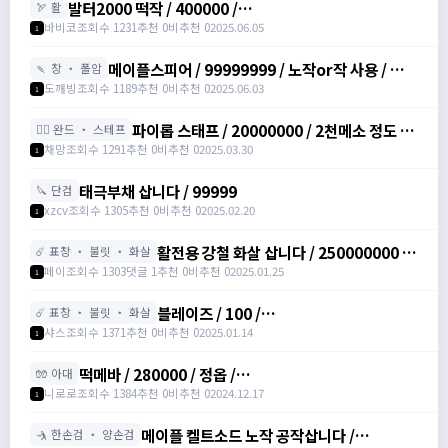
발터2000 떡작 / 400000 /
🏹 활
https://open.kakao.com/o/sRKFh9zh / 400000
바비코
조회수 1231
추천 0
비추천 0
2025.06.05
1
/ 발터2000 떡작 사요 /
https://open.kakao.com/o/sRKFh9zh
메이플스피어 / 99999999 / 노작or작 사용 / ㅋㅌ
🍡 창 ・ 폴암
qwer12335
도깨빙
조회수 1189
추천 0
비추천 0
2025.06.03
1
파이롭 스태프 / 20000000 / 2천메소 정도 /
🧙‍♀️ 완드 ・ 스테프
https://open.kakao.com/o/s0RPbjhh
채망
조회수 1291
추천 0
비추천 0
2025.03.30
1
태극부채 삽니다 / 99999
🔪 단검
xzcv
조회수 1305
추천 0
비추천 0
2025.02.20
1
활전용 강철 화살 삽니다 / 250000000 /
☄️ 표창 ・ 불릿 ・ 화살
화살 / 쪽지 주세요~ 접속중
페이
조회수 1303
댓글 1
추천 0
비추천 0
2025.01.25
1
블레이즈 / 100 /
☄️ 표창 ・ 불릿 ・ 화살
https://open.kakao.com/o/sNwKGyah
샤스
조회수 1371
추천 0
비추천 0
2025.01.14
1
떡메바 / 280000 / 정옵 /
🧤 아대
https://open.kakao.com/o/sUXaXC5g
니로로
조회수 1384
추천 0
비추천 0
2024.12.17
1
메이플 켈트소드 노작 공작삽니다 /
🤺 한손검 ・ 양손검