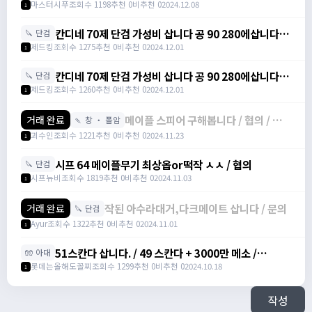
3000000
마스터시푸
조회수 1198
추천 0
비추천 0
2024.12.08
1
칸디네 70제 단검 가성비 삽니다 공 90 280에삽니다! /
🔪 단검
2800000 /
제드킹
조회수 1275
추천 0
비추천 0
2024.12.01
1
https://open.kakao.com/o/sBllUU2g
칸디네 70제 단검 가성비 삽니다 공 90 280에삽니다! /
🔪 단검
2800000 /
제드킹
조회수 1260
추천 0
비추천 0
2024.12.01
1
https://open.kakao.com/o/sBllUU2g
메이플 스피어 구해봅니다 / 협의 / 협
거래 완료
🍡 창 ・ 폴암
의 / 공격력+79 STR+8 /
괴수인
조회수 1221
추천 0
비추천 0
2024.11.23
1
https://open.kakao.com/o/s3biUz1
시프 64 메이플무기 최상옵or떡작 ㅅㅅ / 협의
🔪 단검
시프뉴비
조회수 1819
추천 0
비추천 0
2024.11.03
1
작된 아수라대거,다크메이트 삽니다 / 문의
거래 완료
🔪 단검
Ayur
조회수 1322
추천 0
비추천 0
2024.11.01
1
51스칸다 삽니다. / 49 스칸다 + 3000만 메소 /
🧤 아대
https://open.kakao.com/o/gMh6jgUg
롯데는올해도꼴찌
조회수 1299
추천 0
비추천 0
2024.10.18
1
작성