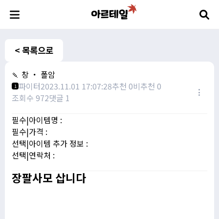
< 목록으로
🍡 창 ・ 폴암
파이터
2023.11.01 17:07:28
추천 0
비추천 0
1
조회수 972
댓글 1
필수|아이템명 :
필수|가격 :
선택|아이템 추가 정보 :
선택|연락처 :
장팔사모 삽니다