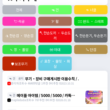
전체
🔫 건
👊 너클
💘 석궁
🏹 활
🧙‍♀️ 완드 ・ 스테프
🪓 한손도끼 ・ 두손도
🤺 한손검 ・ 양손검
🔨 한손둔기, 두손둔기
끼
🍡 창 ・ 폴암
🧤 아대
🔪 단검
☄️ 표창 ・ 불릿 ・ 화
🛡️ 보조무기
살
무기・장비 구매게시판 이용수칙 / .
🔫 건
공지
관리자
조회수 46409
댓글 1
추천 0
비추천 0
2023.10.31
M
메이플 아이템 / 5000 / 5000 / 카톡
🔫 건
han8246
mapledada
조회수 767
추천 0
비추천 0
2026.01.18
1