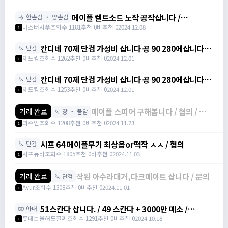
메이플 켈트소드 노작 공작삽니다 /
🤺 한손검 ・ 양손검
3000000
마스터시푸
조회수 1181
추천 0
비추천 0
2024.12.08
1
칸디네 70제 단검 가성비 삽니다 공 90 280에삽니다! /
🔪 단검
2800000 /
제드킹
조회수 1262
추천 0
비추천 0
2024.12.01
1
https://open.kakao.com/o/sBllUU2g
칸디네 70제 단검 가성비 삽니다 공 90 280에삽니다! /
🔪 단검
2800000 /
제드킹
조회수 1253
추천 0
비추천 0
2024.12.01
1
https://open.kakao.com/o/sBllUU2g
메이플 스피어 구해봅니다 / 협의 / 협
거래 완료
🍡 창 ・ 폴암
의 / 공격력+79 STR+8 /
괴수인
조회수 1208
추천 0
비추천 0
2024.11.23
1
https://open.kakao.com/o/s3biUz1
시프 64 메이플무기 최상옵or떡작 ㅅㅅ / 협의
🔪 단검
시프뉴비
조회수 1805
추천 0
비추천 0
2024.11.03
1
작된 아수라대거,다크메이트 삽니다 / 문의
거래 완료
🔪 단검
Ayur
조회수 1308
추천 0
비추천 0
2024.11.01
1
51스칸다 삽니다. / 49 스칸다 + 3000만 메소 /
🧤 아대
https://open.kakao.com/o/gMh6jgUg
롯데는올해도꼴찌
조회수 1291
추천 0
비추천 0
2024.10.18
1