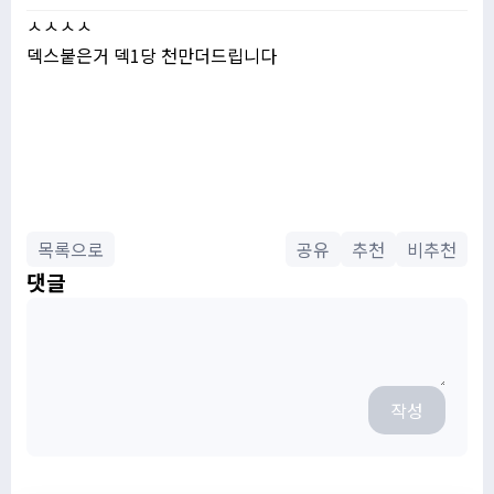
ㅅㅅㅅㅅ
덱스붙은거 덱1당 천만더드립니다
목록으로
공유
추천
비추천
댓글
작성