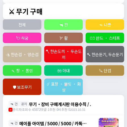
⚔️ 무기 구매
전체
🔫 건
👊 너클
💘 석궁
🏹 활
🧙‍♀️ 완드 ・ 스테프
🪓 한손도끼 ・ 두손도
🤺 한손검 ・ 양손검
🔨 한손둔기, 두손둔기
끼
🍡 창 ・ 폴암
🧤 아대
🔪 단검
☄️ 표창 ・ 불릿 ・ 화
🛡️ 보조무기
살
무기・장비 구매게시판 이용수칙 / .
🔫 건
공지
관리자
조회수 45872
댓글 1
추천 0
비추천 0
2023.10.31
M
메이플 아이템 / 5000 / 5000 / 카톡
🔫 건