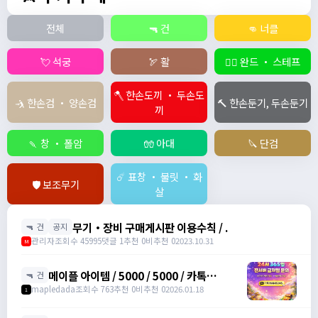
전체
🔫 건
👊 너클
💘 석궁
🏹 활
🧙‍♀️ 완드 ・ 스테프
🪓 한손도끼 ・ 두손도
🤺 한손검 ・ 양손검
🔨 한손둔기, 두손둔기
끼
🍡 창 ・ 폴암
🧤 아대
🔪 단검
☄️ 표창 ・ 불릿 ・ 화
🛡️ 보조무기
살
무기・장비 구매게시판 이용수칙 / .
🔫 건
공지
관리자
조회수 45995
댓글 1
추천 0
비추천 0
2023.10.31
M
메이플 아이템 / 5000 / 5000 / 카톡
🔫 건
han8246
mapledada
조회수 763
추천 0
비추천 0
2026.01.18
1