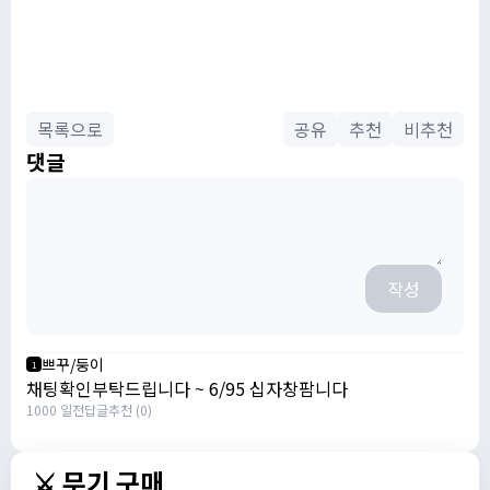
목록으로
공유
추천
비추천
댓글
작성
쁘꾸/둥이
1
채팅확인부탁드립니다 ~ 6/95 십자창팜니다
1000 일전
답글
추천 (0)
⚔️ 무기 구매