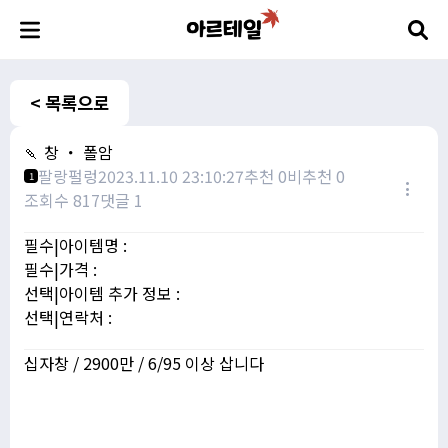
< 목록으로
🍡 창 ・ 폴암
팔랑펄렁
2023.11.10 23:10:27
추천 0
비추천 0
1
조회수 817
댓글 1
필수|아이템명 :
필수|가격 :
선택|아이템 추가 정보 :
선택|연락처 :
십자창 / 2900만 / 6/95 이상 삽니다