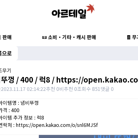
비 판매
📜 소비・기타・캐시 판매
🧾 
록으로
보조무기
껑 / 400 / 럭8 / https://open.kakao.c
을
2023.11.17 02:14:22
추천 0
비추천 0
조회수 851
댓글 0
아이템명 : 냄비뚜껑
격 : 400
아이템 추가 정보 : 럭8
락처 : https://open.kakao.com/o/snl6MJSf