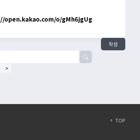
 https://open.kakao.com/o/gMh6jgUg
작성
>
TOP