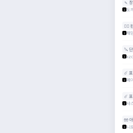
🍡 
도
1
🧙‍
채
1
🔪 
xz
1
☄️ 
페
1
☄️ 
샤
1
🧤 
니
1