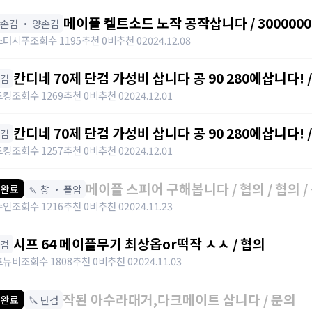
메이플 켈트소드 노작 공작삽니다 / 3000000
한손검 ・ 양손검
스터시푸
조회수 1195
추천 0
비추천 0
2024.12.08
칸디네 70제 단검 가성비 삽니다 공 90 280에삽니다! / 2800000 /
단검
https://open.kakao.com/o/sBllUU2g
드킹
조회수 1269
추천 0
비추천 0
2024.12.01
칸디네 70제 단검 가성비 삽니다 공 90 280에삽니다! / 2800000 /
단검
https://open.kakao.com/o/sBllUU2g
드킹
조회수 1257
추천 0
비추천 0
2024.12.01
메이플 스피어 구해봅니다 / 협의 / 협의 / 공
🍡 창 ・ 폴암
 완료
https://open.kakao.com/o/s3biUz
수인
조회수 1216
추천 0
비추천 0
2024.11.23
시프 64 메이플무기 최상옵or떡작 ㅅㅅ / 협의
단검
프뉴비
조회수 1808
추천 0
비추천 0
2024.11.03
작된 아수라대거,다크메이트 삽니다 / 문의
🔪 단검
 완료