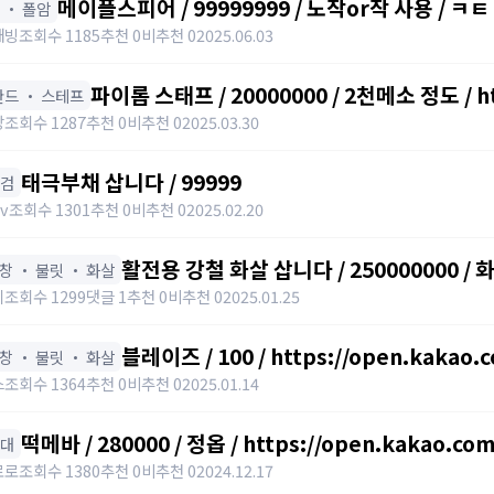
메이플스피어 / 99999999 / 노작or작 사용 / ㅋㅌ
창 ・ 폴암
깨빙
조회수 1185
추천 0
비추천 0
2025.06.03
파이롭 스태프 / 20000000 / 2천메소 정도 / ht
♀️ 완드 ・ 스테프
망
조회수 1287
추천 0
비추천 0
2025.03.30
태극부채 삽니다 / 99999
단검
cv
조회수 1301
추천 0
비추천 0
2025.02.20
활전용 강철 화살 삽니다 / 250000000 /
표창 ・ 불릿 ・ 화살
이
조회수 1299
댓글 1
추천 0
비추천 0
2025.01.25
블레이즈 / 100 / https://open.kakao
표창 ・ 불릿 ・ 화살
스
조회수 1364
추천 0
비추천 0
2025.01.14
떡메바 / 280000 / 정옵 / https://open.kakao.co
아대
로로
조회수 1380
추천 0
비추천 0
2024.12.17