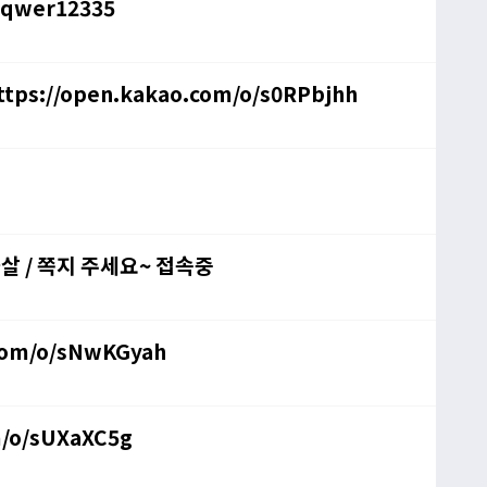
 qwer12335
tps://open.kakao.com/o/s0RPbjhh
 화살 / 쪽지 주세요~ 접속중
.com/o/sNwKGyah
m/o/sUXaXC5g