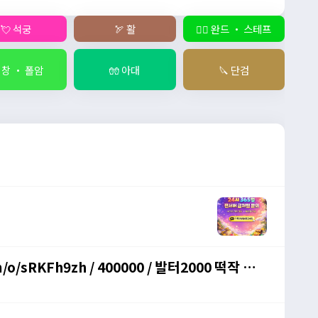
💘 석궁
🏹 활
🧙‍♀️ 완드 ・ 스테프
 창 ・ 폴암
🧤 아대
🔪 단검
m/o/sRKFh9zh / 400000 / 발터2000 떡작 사