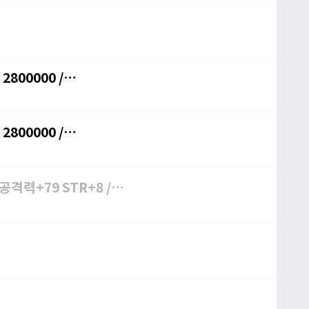
격력+79 STR+8 /
1g