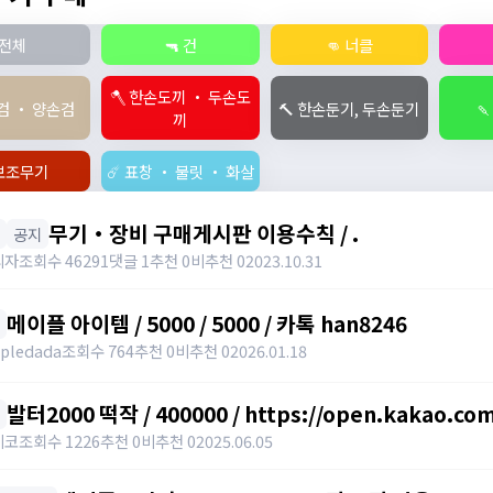
전체
🔫 건
👊 너클
🪓 한손도끼 ・ 두손도
손검 ・ 양손검
🔨 한손둔기, 두손둔기

끼
️ 보조무기
☄️ 표창 ・ 불릿 ・ 화살
무기・장비 구매게시판 이용수칙 / .
공지
리자
조회수 46291
댓글 1
추천 0
비추천 0
2023.10.31
메이플 아이템 / 5000 / 5000 / 카톡 han8246
pledada
조회수 764
추천 0
비추천 0
2026.01.18
발터2000 떡작 / 400000 / https://open.kakao.co
요 / https://open.kakao.com/o/sRKFh9zh
비코
조회수 1226
추천 0
비추천 0
2025.06.05