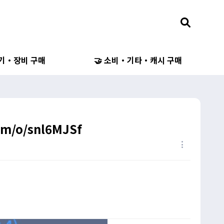
무기・장비 구매
🤝 소비・기타・캐시 구매
om/o/snl6MJSf