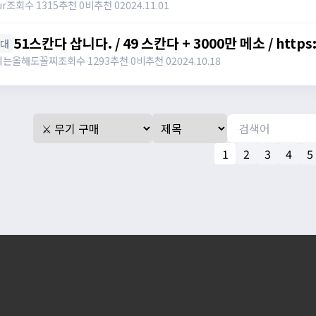
ur
조회수 1315
추천 0
비추천 0
2024.11.01
51스칸다 삽니다. / 49 스칸다 + 3000만 메소 /
아대
데는올해도꼴찌
조회수 1293
추천 0
비추천 0
2024.10.18
1
2
3
4
5