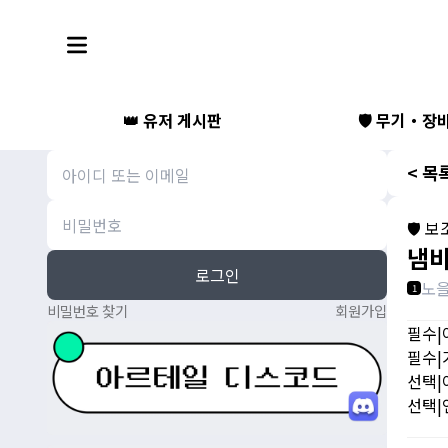
👑 유저 게시판
🛡️ 무기・장
< 목
🛡️ 
냄비뚜
로그인
노
1
비밀번호 찾기
회원가입
필수|
필수|가
선택|
선택|연