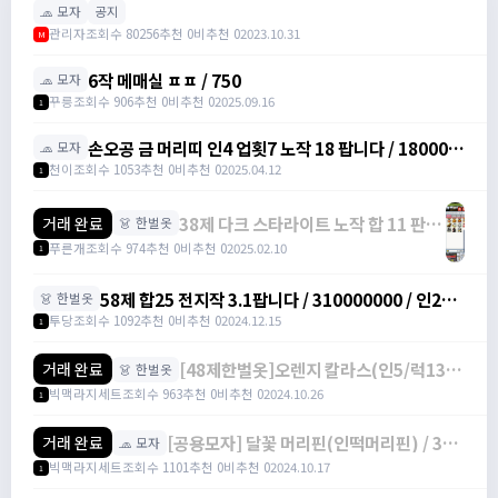
🧢 모자
공지
관리자
조회수 80256
추천 0
비추천 0
2023.10.31
M
6작 메매실 ㅍㅍ / 750
🧢 모자
꾸릉
조회수 906
추천 0
비추천 0
2025.09.16
1
손오공 금 머리띠 인4 업횟7 노작 18 팝니다 / 180000
🧢 모자
/ 11 / 디코 닉: cheonee7777 연락주세요
천이
조회수 1053
추천 0
비추천 0
2025.04.12
1
38제 다크 스타라이트 노작 합 11 판매
거래 완료
👗 한벌옷
합니다 / 2000만원 / 인 8 럭 3 /
푸른개
조회수 974
추천 0
비추천 0
2025.02.10
1
https://open.kakao.com/o/sVgWzifh
58제 합25 전지작 3.1팝니다 / 310000000 / 인20
👗 한벌옷
럭5 / 카카오톡 오픈채팅을 시작해 보세요. 링크를 선
투당
조회수 1092
추천 0
비추천 0
2024.12.15
1
택하면 카카오톡이 실행됩니다. 투당#FQP0M
https://open.kakao.com/o/s8SYPaie
[48제한벌옷]오렌지 칼라스(인5/럭13) /
거래 완료
👗 한벌옷
300만 / 전행100%떡작 / 3000000 /
빅맥라지세트
조회수 963
추천 0
비추천 0
2024.10.26
1
https://open.kakao.com/o/gbKrc4Ug
[공용모자] 달꽃 머리핀(인떡머리핀) / 380
거래 완료
🧢 모자
만 / 투지100%떡작 / 3800000 /
빅맥라지세트
조회수 1101
추천 0
비추천 0
2024.10.17
1
https://open.kakao.com/o/gbKrc4Ug