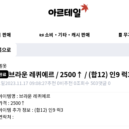
비 판매
📜 소비・기타・캐시 판매
🧾 
록으로
한벌옷
브라운 레퀴에르 / 2500↑ / (합12) 인9 럭
완료
요일
2023.11.17 09:08:27
추천 0
비추천 0
조회수 503
댓글 0
아이템명 : 브라운 레퀴에르
격 : 2500↑
이템 추가 정보 : (합12) 인9 럭3
연락처 :