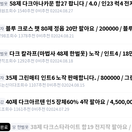
58제 다크아나카문 합27 팝니다 / 4.0 / 인23 럭4 전지 /
한벌옷
https://open.kakao.com/o/s8BgatLg
대원
조회수 1540
추천 0
비추천 0
2024.08.27
블루 크로스 햇 80제 정옵 20만 팔아요 / 200000 / 블
모자
팅 ㄱㄱ
98
조회수 1378
추천 0
비추천 0
2024.08.21
다크 칼라프(마법사 48제 한벌옷) 노작 / 인트4 / 18만에
한벌옷
https://open.kakao.com/o/s0DLJJJg
면적
조회수 1292
추천 0
비추천 0
2024.08.18
35제 그린매티 인트6 노작 판매합니다. / 800000 /
모자
크를 선택하면 카카오톡이 실행됩니다. 그린매티 아르테일
프는신이다
조회수 1107
추천 0
비추천 0
2024.08.15
https://open.kakao.com/o/sAamp6Ig
40제 다크아르텐 인5 장체60% 4작 팔아요 / 4,500,0
장갑
작 팔아요 / https://open.kakao.com/o/sbbhNg
포
조회수 1161
추천 0
비추천 0
2024.07.29
38제 다크스타라이트 합19 전지작 팔아요 / 3
👗 한벌옷
 완료