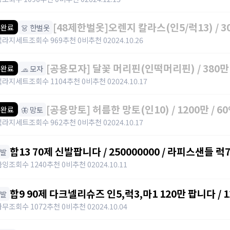
[48제한벌옷]오렌지 칼라스(인5/럭13) / 300
👗 한벌옷
 완료
https://open.kakao.com/o/gbKrc4U
맥라지세트
조회수 969
추천 0
비추천 0
2024.10.26
[공용모자] 달꽃 머리핀(인떡머리핀) / 380만 /
🧢 모자
 완료
https://open.kakao.com/o/gbKrc4Ug
맥라지세트
조회수 1104
추천 0
비추천 0
2024.10.17
[공용망토] 허름한 망토(인10) / 1200만 / 60%
🦋 망토
 완료
https://open.kakao.com/o/gbKrc4Ug
맥라지세트
조회수 962
추천 0
비추천 0
2024.10.17
합13 70제 신발팝니다 / 250000000 / 라피스샌들 럭7
신발
https://open.kakao.com/o/syXh5TNg
금잉
조회수 1240
추천 0
비추천 0
2024.10.11
합9 90제 다크넬리슈즈 인5,럭3,마1 120만 팝니다 / 120만 
신발
category=10&id=1355026
나무
조회수 1072
추천 0
비추천 0
2024.10.04