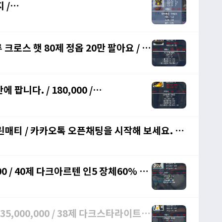
루 크로스 햇 80제 정옵 20만 팔아요 / 채
 팝니다. / 180,000 /
 그린매티 / 카카오톡 오픈채팅을 시작해 보세요. 링
00 / 40제 다크아르텐 인5 장체60% 5
fg
5,000,000 / 38제 다크스타라이트