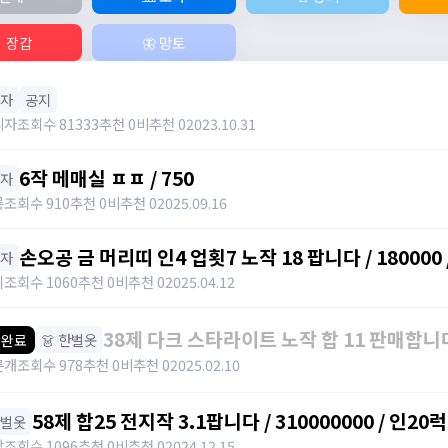
 장갑
🦋 망토
모자
공지
리자
조회수 81333
추천 0
비추천 0
2023.10.31
6작 메매실 ㅍㅍ / 750
모자
릉
조회수 910
추천 0
비추천 0
2025.09.16
손오공 금 머리띠 인4 업횟7 노작 18 팝니다 / 180000 /
모자
이
조회수 1060
추천 0
비추천 0
2025.04.12
38제 다크 스타라이트 노작 합 11 판매합니다 / 
👗 한벌옷
 완료
https://open.kakao.com/o/sVgWzifh
른개
조회수 978
추천 0
비추천 0
2025.02.10
58제 합25 전지작 3.1팝니다 / 310000000 / 
한벌옷
선택하면 카카오톡이 실행됩니다. 투
당
조회수 1096
추천 0
비추천 0
2024.12.15