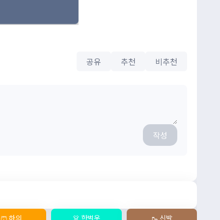
공유
추천
비추천
작성
🩳 하의
👗 한벌옷
🥾 신발