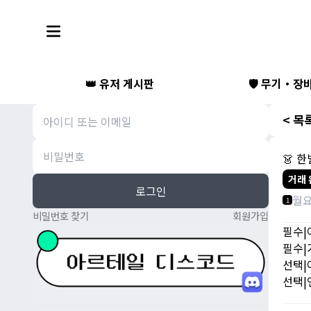
👑 유저 게시판
🛡️ 무기・장
< 목
👗 
거래 
로그인
월
1
비밀번호 찾기
회원가입
필수|
필수|가
선택|아
선택|