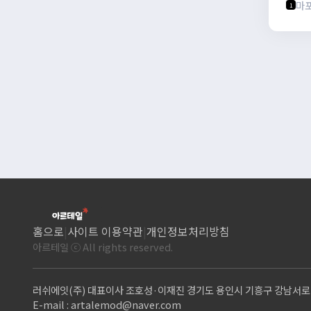
마
1
홈으로
|
사이트 이용약관
|
개인정보처리방침
아르테일 ⓒ All rights reserved.
러쉬에잇(주) 대표이사 조호성·이재진 경기도 용인시 기흥구 강남서로 9,
E-mail :
artalemod@naver.com