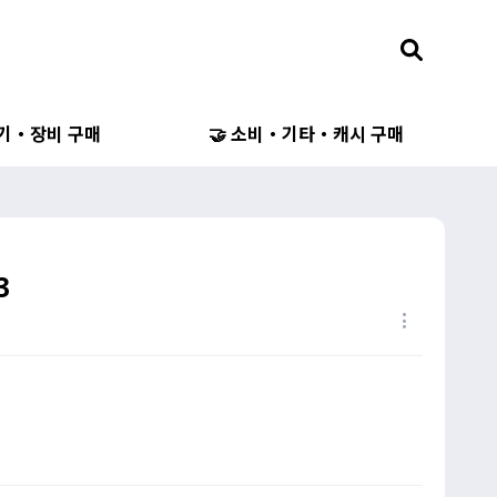
무기・장비 구매
🤝 소비・기타・캐시 구매
3