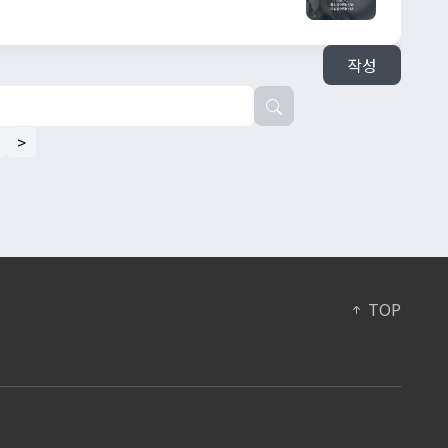
o.com/o/sbbhNgfg
작성
>
TOP