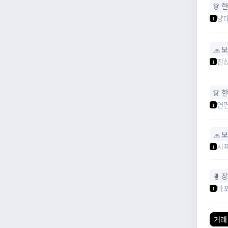
👗 
냥
1
🧢 
진상
1
👗 
연
1
🧢 
시
1
🥊 
마
1
거래