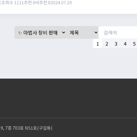
합19 전지작 팔아요 / https://open.kaka
포
조회수 1111
추천 0
비추천 0
2024.07.29
1
2
3
4
5
 7층 703호 N51호(구갈동)