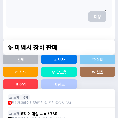
작성
✨ 마법사 장비 판매
전체
🧢 모자
👕 상의
🩳 하의
👗 한벌옷
🥾 신발
🥊 장갑
🦋 망토
🧢 모자
공지
관리자
조회수 81386
추천 0
비추천 0
2023.10.31
M
6작 메매실 ㅍㅍ / 750
🧢 모자