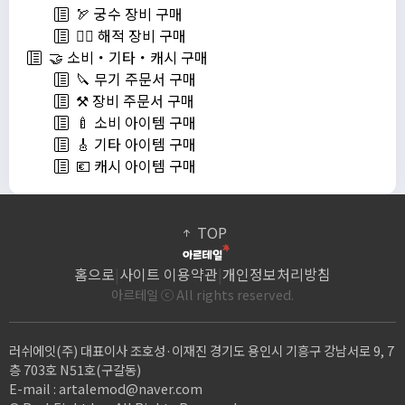
🏹 궁수 장비 구매
🏴‍☠️ 해적 장비 구매
🤝 소비・기타・캐시 구매
🔪 무기 주문서 구매
⚒️ 장비 주문서 구매
🍼 소비 아이템 구매
🎸 기타 아이템 구매
💶 캐시 아이템 구매
TOP
홈으로
|
사이트 이용약관
|
개인정보처리방침
아르테일 ⓒ All rights reserved.
러쉬에잇(주) 대표이사 조호성·이재진 경기도 용인시 기흥구 강남서로 9, 7
층 703호 N51호(구갈동)
E-mail :
artalemod@naver.com