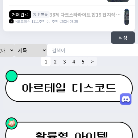
60% 5작 팔아요 /
https://open.kakao.com/o/sbbhNgfg
38제 다크스타라이트 합19 전지작 팔
거래 완료
👗 한벌옷
아요 / 35,000,000 / 38제 다크스타라
마포
조회수 1111
추천 0
비추천 0
2024.07.29
1
이트 합19 전지작 팔아요 /
https://open.kakao.com/o/sbbhNgfg
작성
1
2
3
4
5
>