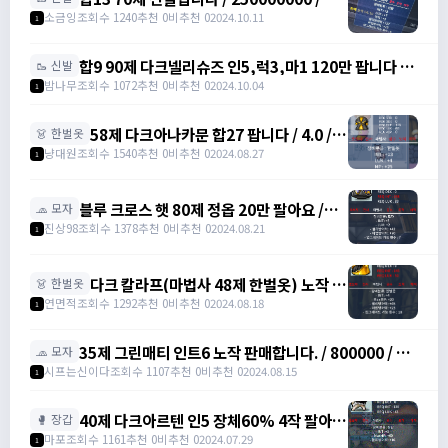
피스샌들 럭7 인3 마3 합마13 /
소금잉
조회수 1240
추천 0
비추천 0
2024.10.11
1
https://open.kakao.com/o/syXh5TNg
합9 90제 다크넬리슈즈 인5,럭3,마1 120만 팝니다 /
🥾 신발
120만 / https://artale.one/post/write?
밤나무
조회수 1072
추천 0
비추천 0
2024.10.04
1
category=10&id=1355026
58제 다크아나카문 합27 팝니다 / 4.0 /
👗 한벌옷
인23 럭4 전지 /
냥대원
조회수 1540
추천 0
비추천 0
2024.08.27
1
https://open.kakao.com/o/s8BgatLg
블루 크로스 햇 80제 정옵 20만 팔아요 /
🧢 모자
200000 / 블루 크로스 햇 80제 정옵 20만
진상98
조회수 1378
추천 0
비추천 0
2024.08.21
1
팔아요 / 채팅 ㄱㄱ
다크 칼라프(마법사 48제 한벌옷) 노작 /
👗 한벌옷
인트4 / 18만에 팝니다. / 180,000 /
연면적
조회수 1292
추천 0
비추천 0
2024.08.18
1
https://open.kakao.com/o/s0DLJJJg
35제 그린매티 인트6 노작 판매합니다. / 800000 / 그
🧢 모자
린매티 / 카카오톡 오픈채팅을 시작해 보세요. 링크를 선
시프는신이다
조회수 1107
추천 0
비추천 0
2024.08.15
1
택하면 카카오톡이 실행됩니다. 그린매티 아르테일
https://open.kakao.com/o/sAamp6Ig
40제 다크아르텐 인5 장체60% 4작 팔아요
🥊 장갑
/ 4,500,000 / 40제 다크아르텐 인5 장체
마포
조회수 1161
추천 0
비추천 0
2024.07.29
1