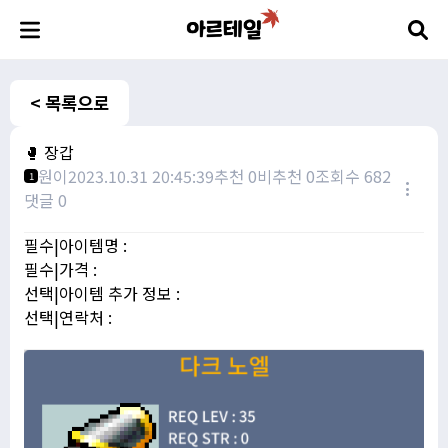
< 목록으로
🥊 장갑
원이
2023.10.31 20:45:39
추천 0
비추천 0
조회수 682
1
댓글 0
필수|아이템명 :
필수|가격 :
선택|아이템 추가 정보 :
선택|연락처 :