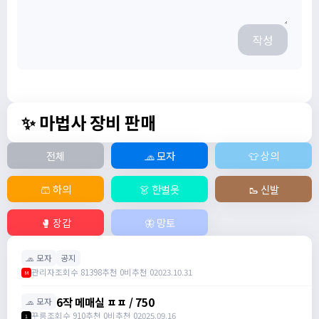
작성
✨ 마법사 장비 판매
전체
🧢 모자
👕 상의
🩳 하의
👗 한벌옷
🥾 신발
🥊 장갑
🦋 망토
🧢 모자
공지
관리자
조회수 81398
추천 0
비추천 0
2023.10.31
M
6작 메매실 ㅍㅍ / 750
🧢 모자
꾸릉
조회수 910
추천 0
비추천 0
2025.09.16
1