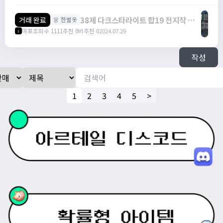
60% 5작 팔아요 /
https://open.kakao.com/o/sbbhNgfg
38제 다크스타라이트 합19 전지작 팔
거래 완료
👗 한벌옷
아요 / 35,000,000 / 38제 다크스타라
마포
조회수 1111
추천 0
비추천 0
2024.07.29
1
이트 합19 전지작 팔아요 /
https://open.kakao.com/o/sbbhNgfg
작성
1
2
3
4
5
>