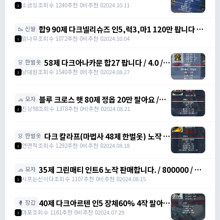
피스샌들 럭7 인3 마3 합마13 /
소금잉
조회수 1240
추천 0
비추천 0
2024.10.11
1
https://open.kakao.com/o/syXh5TNg
합9 90제 다크넬리슈즈 인5,럭3,마1 120만 팝니다 /
🥾 신발
120만 / https://artale.one/post/write?
밤나무
조회수 1072
추천 0
비추천 0
2024.10.04
1
category=10&id=1355026
58제 다크아나카문 합27 팝니다 / 4.0 /
👗 한벌옷
인23 럭4 전지 /
냥대원
조회수 1540
추천 0
비추천 0
2024.08.27
1
https://open.kakao.com/o/s8BgatLg
블루 크로스 햇 80제 정옵 20만 팔아요 /
🧢 모자
200000 / 블루 크로스 햇 80제 정옵 20만
진상98
조회수 1378
추천 0
비추천 0
2024.08.21
1
팔아요 / 채팅 ㄱㄱ
다크 칼라프(마법사 48제 한벌옷) 노작 /
👗 한벌옷
인트4 / 18만에 팝니다. / 180,000 /
연면적
조회수 1292
추천 0
비추천 0
2024.08.18
1
https://open.kakao.com/o/s0DLJJJg
35제 그린매티 인트6 노작 판매합니다. / 800000 / 그
🧢 모자
린매티 / 카카오톡 오픈채팅을 시작해 보세요. 링크를 선
시프는신이다
조회수 1107
추천 0
비추천 0
2024.08.15
1
택하면 카카오톡이 실행됩니다. 그린매티 아르테일
https://open.kakao.com/o/sAamp6Ig
40제 다크아르텐 인5 장체60% 4작 팔아요
🥊 장갑
/ 4,500,000 / 40제 다크아르텐 인5 장체
마포
조회수 1161
추천 0
비추천 0
2024.07.29
1