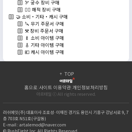
🏹 궁수 장비 구매
🏴‍☠️ 해적 장비 구매
🤝 소비・기타・캐시 구매
🔪 무기 주문서 구매
⚒️ 장비 주문서 구매
🍼 소비 아이템 구매
🎸 기타 아이템 구매
💶 캐시 아이템 구매
TOP
홈으로
|
사이트 이용약관
|
개인정보처리방침
아르테일 ⓒ All rights reserved.
러쉬에잇(주) 대표이사 조호성·이재진 경기도 용인시 기흥구 강남서로 9, 7
층 703호 N51호(구갈동)
E-mail :
artalemod@naver.com
© RushEight Inc. All Rights Reserved.