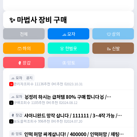
✨ 마법사 장비 구매
전체
🧢 모자
👕 상의
🩳 하의
👗 한벌옷
🥾 신발
🥊 장갑
🦋 망토
🧢 모자
공지
관리자
조회수 11136
추천 0
비추천 0
2023.10.31
M
🥇정리 하시는 급처템 80% 구매 합니다🥇 /
🧢 모자
https://open.kakao.com/o/sq2dtyIg
구매
조회수 1105
추천 0
비추천 0
2024.08.12
1
샤이니완드 망작 삽니다 / 111111 / 3~4작 가능 /
🥊 장갑
01034925454
보도블럭
조회수 996
추천 0
비추천 0
2024.07.20
1
인떡 허망 싸게삽니다! / 400000 / 인떡허망 / 채팅주십
🦋 망토