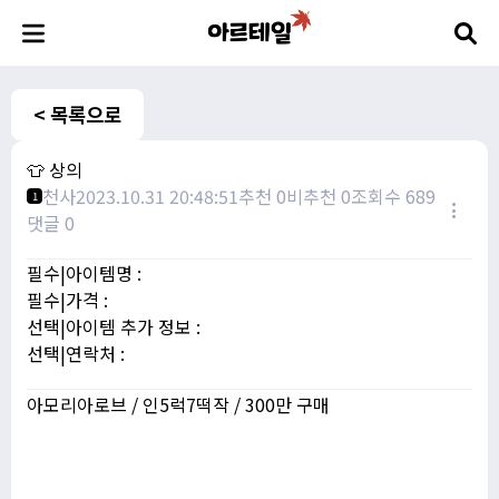
< 목록으로
👕 상의
천사
2023.10.31 20:48:51
추천 0
비추천 0
조회수 689
1
댓글 0
필수|아이템명 :
필수|가격 :
선택|아이템 추가 정보 :
선택|연락처 :
아모리아로브 / 인5럭7떡작 / 300만 구매