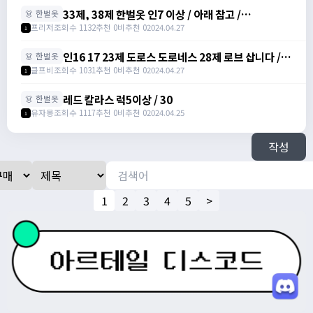
33제, 38제 한벌옷 인7 이상 / 아래 참고 /
👗 한벌옷
https://open.kakao.com/me/Zlzonefree
프리저
조회수 1132
추천 0
비추천 0
2024.04.27
1
인16 17 23제 도로스 도로네스 28제 로브 삽니다 /
👗 한벌옷
16 2200만 17 3500만 /
클프비
조회수 1031
추천 0
비추천 0
2024.04.27
1
https://open.kakao.com/o/sM1aoqzc
레드 칼라스 럭5이상 / 30
👗 한벌옷
유자몽
조회수 1117
추천 0
비추천 0
2024.04.25
1
작성
1
2
3
4
5
>