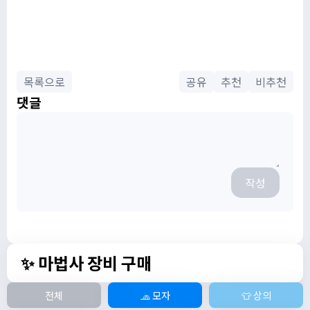
목록으로
공유
추천
비추천
댓글
작성
✨ 마법사 장비 구매
전체
🧢 모자
👕 상의