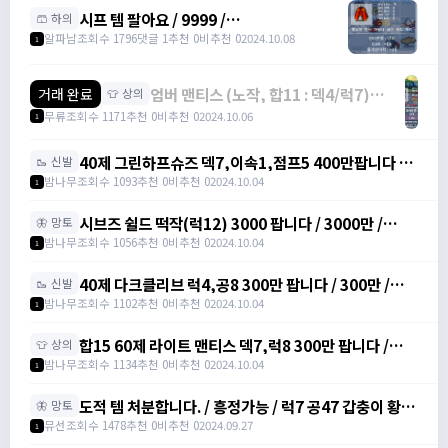
시프 템 팔아요 / 9999 /
🩳 하의
https://open.kakao.com/o/sdQE1skg
알파남
조회수 1796
댓글 1
추천 0
비추천 0
2024.10.08
1
엄버 맨티스 (노작, 합11 : 덱4/럭7)
거래 완료
👕 상의
2500팝니다. / 2500만 /
무류
조회수 1171
추천 0
비추천 0
2024.10.06
1
https://open.kakao.com/o/sJBMMI9e
40제 그린하프슈즈 덱7,이속1,점프5 400만팝니다 /
🥾 신발
400만 / https://artale.one/post/write?
밤나무
조회수 1093
추천 0
비추천 0
2024.10.04
1
category=10&id=1355026
시브즈 쉴드 떡작(럭12) 3000 팝니다 / 3000만 /
🦋 망토
https://artale.one/post/write?
밤나무
조회수 1056
추천 0
비추천 0
2024.10.04
1
category=10&id=1355026
40제 다크클리브 럭4,공8 300만 팝니다 / 300만 /
🥾 신발
https://artale.one/post/write?
밤나무
조회수 1102
추천 0
비추천 0
2024.10.04
1
category=10&id=1355026
합15 60제 라이트 맨티스 덱7,럭8 300만 팝니다 /
👕 상의
300만 / https://artale.one/post/write?
밤나무
조회수 1134
추천 0
비추천 0
2024.10.04
1
category=10&id=1355026
도적 템 처분합니다. / 흥정가능 / 럭7 공47 갑충이 황금
🦋 망토
돼지벨트 럭6 공10 도적 40제 장갑 회카망토 럭10 럭9
뮤선
조회수 1478
추천 0
비추천 0
2024.09.27
1
자수정귀걸이 덱8 아이젠 / 빅맘