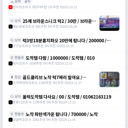
🧢 모자
공지
관리자
조회수 89374
추천 1
비추천 0
2023.10.31
M
25제 브라운스니크 럭2 / 30만 / 브라운스
👕 상의
니크 럭2 /
래오뭉뭉
조회수 941
추천 0
비추천 0
2025.05.28
1
https://open.kakao.com/o/slxtrGyh
럭3방18분홍치파오 20만에 팝니다 / 200000 /
👕 상의
https://open.kakao.com/o/sWQyydbh
삿갓김
조회수 976
추천 0
비추천 0
2025.01.18
1
도적템 다팜 / 1000000 / 도적템 / 010
👗 한벌옷
재지
조회수 1654
추천 0
비추천 0
2024.12.19
1
골드클리브 노작 럭7짜리 팔아요 /
🥊 장갑
1500000
조아쒀영차
조회수 1160
추천 0
비추천 0
2024.11.27
1
올럭도적템 다사요 / 00 / 도적템 / 01062163119
👕 상의
몽몽12
조회수 1196
추천 0
비추천 0
2024.11.21
1
노작 파란색가운 팝니다 / 700000 / 노작
👗 한벌옷
대굴빡
조회수 1041
추천 0
비추천 0
2024.11.04
1