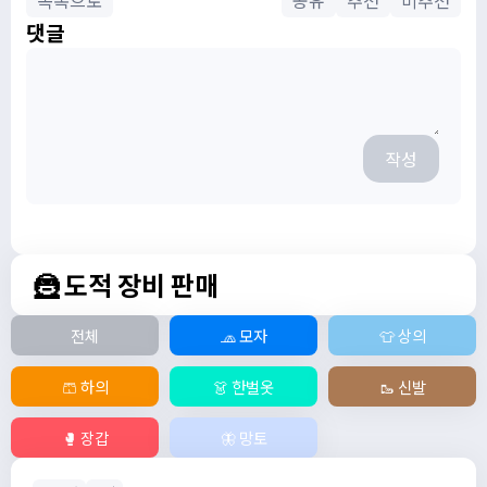
목록으로
공유
추천
비추천
댓글
작성
🦹 도적 장비 판매
전체
🧢 모자
👕 상의
🩳 하의
👗 한벌옷
🥾 신발
🥊 장갑
🦋 망토