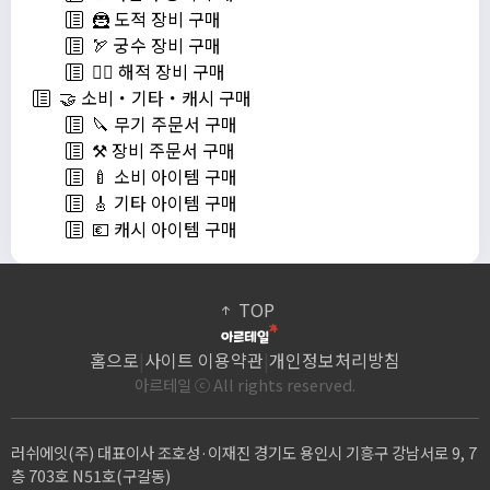
🦹 도적 장비 구매
🏹 궁수 장비 구매
🏴‍☠️ 해적 장비 구매
🤝 소비・기타・캐시 구매
🔪 무기 주문서 구매
⚒️ 장비 주문서 구매
🍼 소비 아이템 구매
🎸 기타 아이템 구매
💶 캐시 아이템 구매
TOP
홈으로
|
사이트 이용약관
|
개인정보처리방침
아르테일 ⓒ All rights reserved.
러쉬에잇(주) 대표이사 조호성·이재진 경기도 용인시 기흥구 강남서로 9, 7
층 703호 N51호(구갈동)