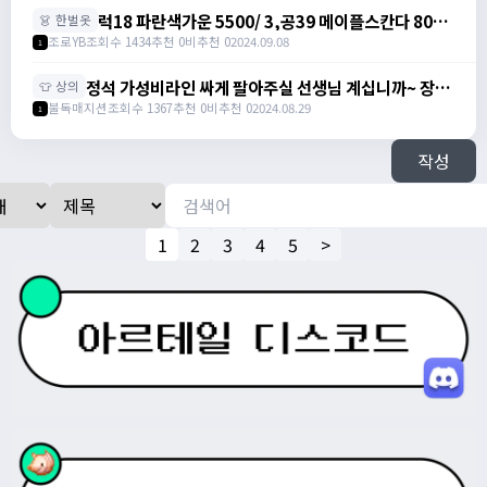
럭18 파란색가운 5500/ 3,공39 메이플스칸다 800/
👗 한벌옷
공10노목 2900/ 럭9 검은색 마법의망토 1000 팝니
조로YB
조회수 1434
추천 0
비추천 0
2024.09.08
1
다 / 럭18 파란색가운 5500/ 3,공39 메이플스칸다
800/ 공10노목 2900/ 럭9 검은색 마법의망토 1000
정석 가성비라인 싸게 팔아주실 선생님 계십니까~ 장갑
👕 상의
팝니다 / 01083190306
신발, 상하의, 슬레브 아직 아무것도 안맞췄습니다 / 가
불독매지션
조회수 1367
추천 0
비추천 0
2024.08.29
1
격제시 / https://open.kakao.com/o/sW3xpQZf
작성
1
2
3
4
5
>