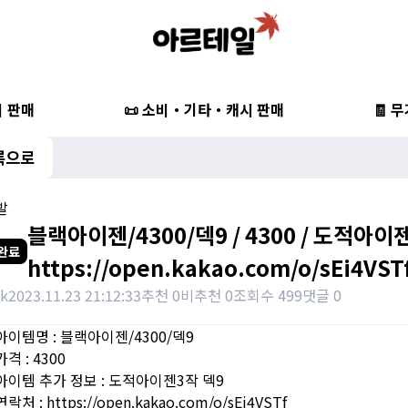
비 판매
📜 소비・기타・캐시 판매
🧾 
록으로
발
블랙아이젠/4300/덱9 / 4300 / 도적아이젠
완료
https://open.kakao.com/o/sEi4VST
k
2023.11.23 21:12:33
추천 0
비추천 0
조회수 499
댓글 0
아이템명 : 블랙아이젠/4300/덱9
격 : 4300
아이템 추가 정보 : 도적아이젠3작 덱9
락처 : https://open.kakao.com/o/sEi4VSTf