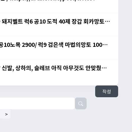
금 돼지벨트 럭6 공10 도적 40제 장갑 회카망토
 공10노목 2900/ 럭9 검은색 마법의망토 1000
다 800/ 공10노목 2900/ 럭9 검은색 마법의망
3xpQZf
작성
>