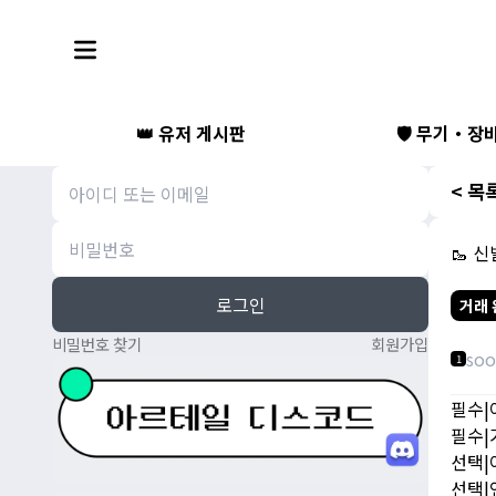
👑 유저 게시판
🛡️ 무기・장
< 목
🥾 신
로그인
거래 
비밀번호 찾기
회원가입
soo
1
필수|
필수|가
선택|
선택|연