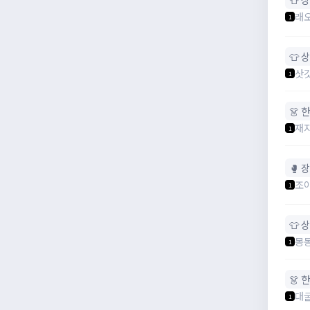
래
1
👕 
삿
1
👗 
재
1
🥊 
조
1
👕 
몽몽
1
👗 
대
1