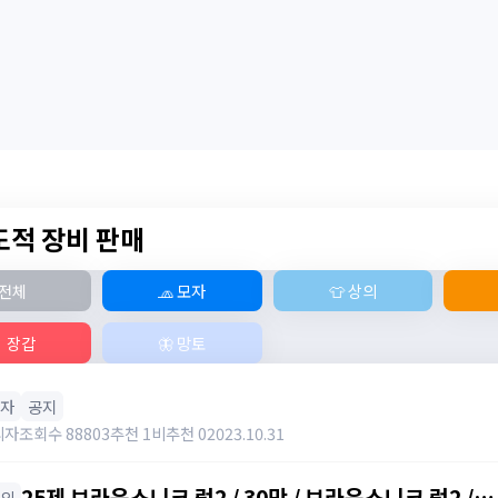
 도적 장비 판매
전체
🧢 모자
👕 상의
 장갑
🦋 망토
모자
공지
리자
조회수 88803
추천 1
비추천 0
2023.10.31
25제 브라운스니크 럭2 / 30만 / 브라운스니크 럭2 /
상의