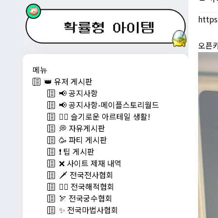
https
오픈
메뉴
👑 유저 게시판
📢 공지사항
📢 공지사항-메이플스토리월드
💁‍♂ 슬기로운 아르테일 생활!
💭 자유게시판
🥳 파티 게시판
❗️ 팁 게시판
❌ 사이트 제재 내역
🗡️ 전국전사협회
🏴‍☠️ 전국해적협회
🏹 전국궁수협회
✨ 전국마법사협회