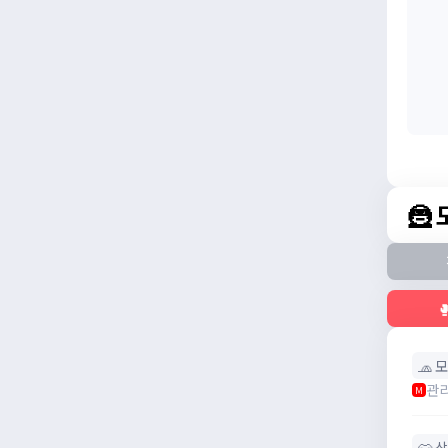
🦹

🧢 
관
M
👕 