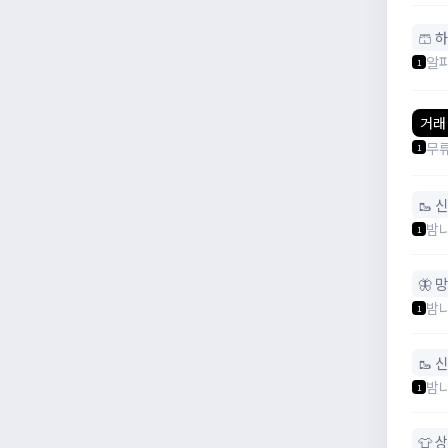
🩳 
알
1
거래
무
1
🥾 
밤
1
🦋 
밤
1
🥾 
밤
1
👕 