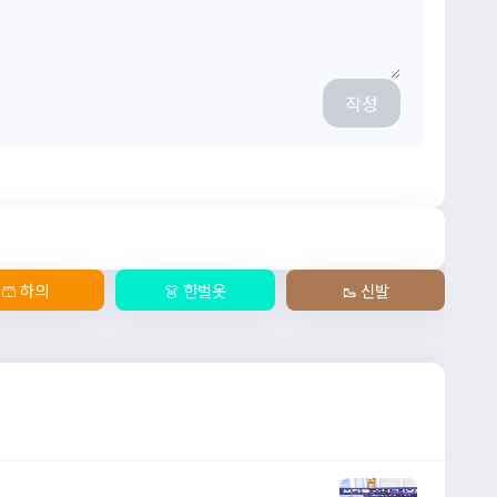
작성
🩳 하의
👗 한벌옷
🥾 신발