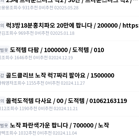
https://open.kakao.com/o/slxtrGyh
오뭉뭉
조회수 931
추천 0
비추천 0
2025.05.28
럭3방18분홍치파오 20만에 팝니다 / 200000 / https:
상의
갓김
조회수 969
추천 0
비추천 0
2025.01.18
도적템 다팜 / 1000000 / 도적템 / 010
한벌옷
지
조회수 1646
추천 0
비추천 0
2024.12.19
골드클리브 노작 럭7짜리 팔아요 / 1500000
장갑
아쒀영차
조회수 1155
추천 0
비추천 0
2024.11.27
올럭도적템 다사요 / 00 / 도적템 / 01062163119
상의
12
조회수 1190
추천 0
비추천 0
2024.11.21
노작 파란색가운 팝니다 / 700000 / 노작
한벌옷
굴빡
조회수 1032
추천 0
비추천 0
2024.11.04