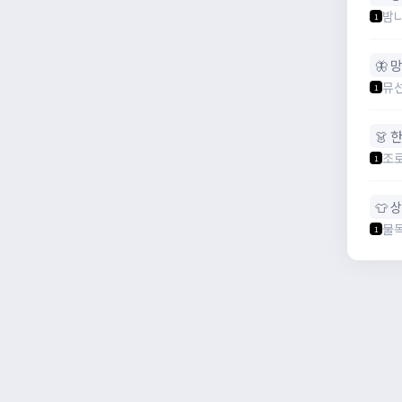
밤
1
🦋 
뮤
1
👗 
조로
1
👕 
불
1