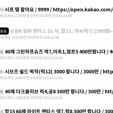
시프 템 팔아요 / 9999 / https://open.kakao.com
하의
파남
조회수 1788
댓글 1
추천 0
비추천 0
2024.10.08
엄버 맨티스 (노작, 합11 : 덱4/럭7) 2500팝니다
👕 상의
 완료
https://open.kakao.com/o/sJBMMI9e
류
조회수 1153
추천 0
비추천 0
2024.10.06
40제 그린하프슈즈 덱7,이속1,점프5 400만팝니다 / 400만 /
신발
category=10&id=1355026
나무
조회수 1079
추천 0
비추천 0
2024.10.04
시브즈 쉴드 떡작(럭12) 3000 팝니다 / 3000만 / https:
망토
category=10&id=1355026
나무
조회수 1044
추천 0
비추천 0
2024.10.04
40제 다크클리브 럭4,공8 300만 팝니다 / 300만 / https
신발
category=10&id=1355026
나무
조회수 1096
추천 0
비추천 0
2024.10.04
합15 60제 라이트 맨티스 덱7,럭8 300만 팝니다 / 300만 /
상의