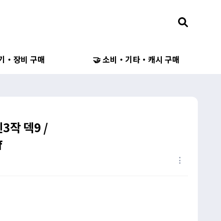
무기・장비 구매
🤝 소비・기타・캐시 구매
3작 덱9 /
f