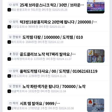
25제 브라운스니크 럭2 / 30만 / 브라운스
👕 상의
니크 럭2 /
래오뭉뭉
조회수 931
추천 0
비추천 0
2025.05.28
1
https://open.kakao.com/o/slxtrGyh
럭3방18분홍치파오 20만에 팝니다 / 200000 /
👕 상의
https://open.kakao.com/o/sWQyydbh
삿갓김
조회수 969
추천 0
비추천 0
2025.01.18
1
도적템 다팜 / 1000000 / 도적템 / 010
👗 한벌옷
재지
조회수 1644
추천 0
비추천 0
2024.12.19
1
골드클리브 노작 럭7짜리 팔아요 /
🥊 장갑
1500000
조아쒀영차
조회수 1155
추천 0
비추천 0
2024.11.27
1
올럭도적템 다사요 / 00 / 도적템 / 01062163119
👕 상의
몽몽12
조회수 1190
추천 0
비추천 0
2024.11.21
1
노작 파란색가운 팝니다 / 700000 / 노작
👗 한벌옷
대굴빡
조회수 1032
추천 0
비추천 0
2024.11.04
1
시프 템 팔아요 / 9999 /
🩳 하의
https://open.kakao.com/o/sdQE1skg
알파남
조회수 1785
댓글 1
추천 0
비추천 0
2024.10.08
1