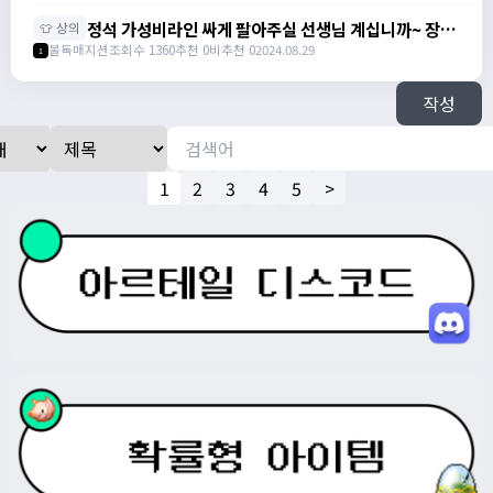
다 / 럭18 파란색가운 5500/ 3,공39 메이플스칸다
800/ 공10노목 2900/ 럭9 검은색 마법의망토 1000
정석 가성비라인 싸게 팔아주실 선생님 계십니까~ 장갑
👕 상의
팝니다 / 01083190306
신발, 상하의, 슬레브 아직 아무것도 안맞췄습니다 / 가
불독매지션
조회수 1360
추천 0
비추천 0
2024.08.29
1
격제시 / https://open.kakao.com/o/sW3xpQZf
작성
1
2
3
4
5
>