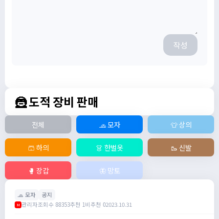
작성
🦹 도적 장비 판매
전체
🧢 모자
👕 상의
🩳 하의
👗 한벌옷
🥾 신발
🥊 장갑
🦋 망토
🧢 모자
공지
관리자
조회수 88353
추천 1
비추천 0
2023.10.31
M