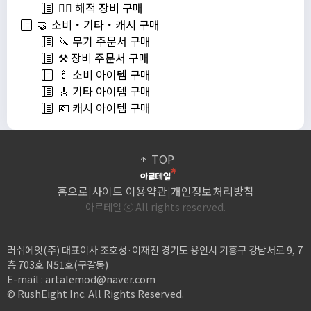
🏴‍☠️ 해적 장비 구매
🤝 소비・기타・캐시 구매
🔪 무기 주문서 구매
⚒️ 장비 주문서 구매
🍼 소비 아이템 구매
🎸 기타 아이템 구매
💶 캐시 아이템 구매
TOP
홈으로
|
사이트 이용약관
|
개인정보처리방침
아르테일 ⓒ All rights reserved.
러쉬에잇(주) 대표이사 조호성·이재진 경기도 용인시 기흥구 강남서로 9, 7
층 703호 N51호(구갈동)
E-mail :
artalemod@naver.com
© RushEight Inc. All Rights Reserved.