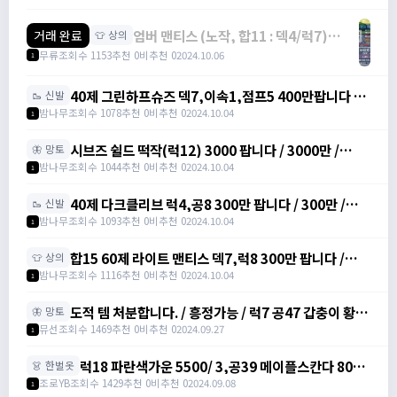
엄버 맨티스 (노작, 합11 : 덱4/럭7)
거래 완료
👕 상의
2500팝니다. / 2500만 /
무류
조회수 1153
추천 0
비추천 0
2024.10.06
1
https://open.kakao.com/o/sJBMMI9e
40제 그린하프슈즈 덱7,이속1,점프5 400만팝니다 /
🥾 신발
400만 / https://artale.one/post/write?
밤나무
조회수 1078
추천 0
비추천 0
2024.10.04
1
category=10&id=1355026
시브즈 쉴드 떡작(럭12) 3000 팝니다 / 3000만 /
🦋 망토
https://artale.one/post/write?
밤나무
조회수 1044
추천 0
비추천 0
2024.10.04
1
category=10&id=1355026
40제 다크클리브 럭4,공8 300만 팝니다 / 300만 /
🥾 신발
https://artale.one/post/write?
밤나무
조회수 1093
추천 0
비추천 0
2024.10.04
1
category=10&id=1355026
합15 60제 라이트 맨티스 덱7,럭8 300만 팝니다 /
👕 상의
300만 / https://artale.one/post/write?
밤나무
조회수 1116
추천 0
비추천 0
2024.10.04
1
category=10&id=1355026
도적 템 처분합니다. / 흥정가능 / 럭7 공47 갑충이 황금
🦋 망토
돼지벨트 럭6 공10 도적 40제 장갑 회카망토 럭10 럭9
뮤선
조회수 1469
추천 0
비추천 0
2024.09.27
1
자수정귀걸이 덱8 아이젠 / 빅맘
럭18 파란색가운 5500/ 3,공39 메이플스칸다 800/
👗 한벌옷
공10노목 2900/ 럭9 검은색 마법의망토 1000 팝니
조로YB
조회수 1429
추천 0
비추천 0
2024.09.08
1