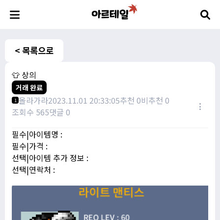
< 목록으로
👕 상의
거래 완료
올라가라
2023.11.01 20:33:05
추천 0
비추천 0
1
조회수 565
댓글 0
필수|아이템명 :
필수|가격 :
선택|아이템 추가 정보 :
선택|연락처 :