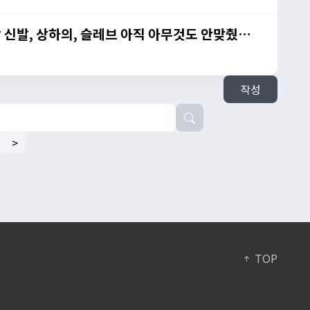
3xpQZf
작성
>
TOP