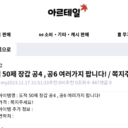
비 판매
📜 소비・기타・캐시 판매
🧾 
록으로
갑
 50제 장갑 공4 , 공6 여러가지 팝니다! / 쪽
mmy
2023.11.17 21:51:33
추천 0
비추천 0
조회수 447
댓글 0
아이템명 : 도적 50제 장갑 공4 , 공6 여러가지 팝니다!
가격 : 쪽지주세요!
아이템 추가 정보 :
연락처 :