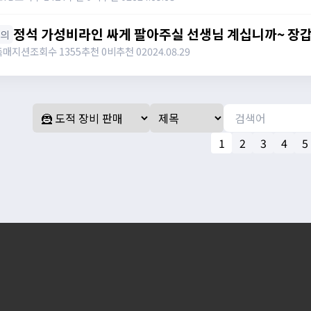
토 1000 팝니다 / 01083190306
정석 가성비라인 싸게 팔아주실 선생님 계십니까~ 장갑 신발, 상하의, 슬레브 아직 아무것도 안맞췄습
상의
니다 / 가격제시 / https://open.kakao.com/o/sW
독매지션
조회수 1355
추천 0
비추천 0
2024.08.29
1
2
3
4
5