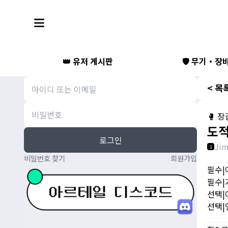
👑 유저 게시판
🛡️ 무기・장
< 목
🥊 장
도적
로그인
Ji
1
비밀번호 찾기
회원가입
필수|
필수|
선택|
선택|