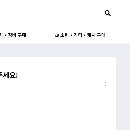
무기・장비 구매
🤝 소비・기타・캐시 구매
지주세요!