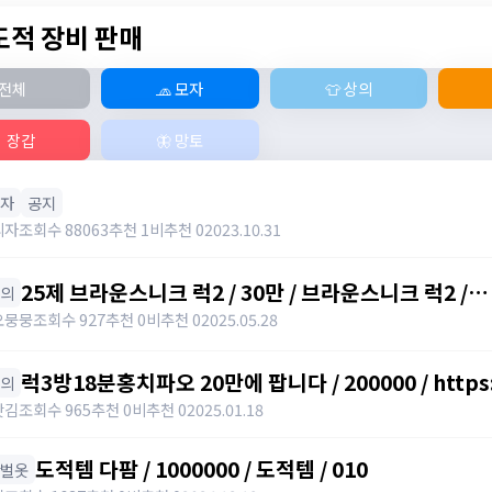
 도적 장비 판매
전체
🧢 모자
👕 상의
 장갑
🦋 망토
모자
공지
리자
조회수 88063
추천 1
비추천 0
2023.10.31
25제 브라운스니크 럭2 / 30만 / 브라운스니크 럭2 /
상의
https://open.kakao.com/o/slxtrGyh
오뭉뭉
조회수 927
추천 0
비추천 0
2025.05.28
럭3방18분홍치파오 20만에 팝니다 / 200000 / https:
상의
갓김
조회수 965
추천 0
비추천 0
2025.01.18
도적템 다팜 / 1000000 / 도적템 / 010
한벌옷