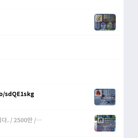
/o/sdQE1skg
. / 2500만 /