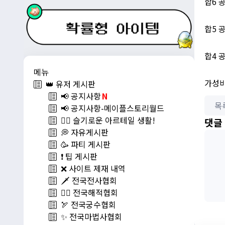
합6 
합5 
합4 
메뉴
가성비
👑 유저 게시판
📢 공지사항
N
목
📢 공지사항-메이플스토리월드
💁‍♂ 슬기로운 아르테일 생활!
댓글
💭 자유게시판
🥳 파티 게시판
❗️ 팁 게시판
❌ 사이트 제재 내역
🗡️ 전국전사협회
🏴‍☠️ 전국해적협회
🏹 전국궁수협회
✨ 전국마법사협회