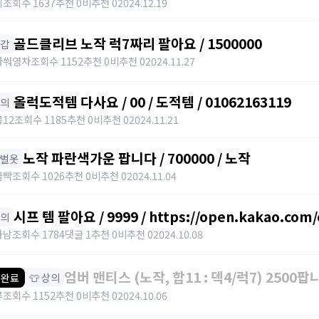
지
조회수 1637
추천 0
비추천 0
2024.12.19
골드클리브 노작 럭7짜리 팔아요 / 1500000
장갑
아쒀영차
조회수 1152
추천 0
비추천 0
2024.11.27
올럭도적템 다사요 / 00 / 도적템 / 01062163119
상의
12
조회수 1185
추천 0
비추천 0
2024.11.21
노작 파란색가운 팝니다 / 700000 / 노작
한벌옷
굴빡
조회수 1026
추천 0
비추천 0
2024.11.04
시프 템 팔아요 / 9999 / https://open.kakao.com
하의
파남
조회수 1784
댓글 1
추천 0
비추천 0
2024.10.08
엄버 맨티스 (노작, 합11 : 덱4/럭7) 2500팝니다
👕 상의
 완료
https://open.kakao.com/o/sJBMMI9e
류
조회수 1152
추천 0
비추천 0
2024.10.06