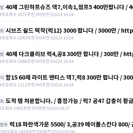
40제 그린하프슈즈 덱7,이속1,점프5 400만팝니다 / 400만 /
신발
category=10&id=1355026
나무
조회수 1075
추천 0
비추천 0
2024.10.04
시브즈 쉴드 떡작(럭12) 3000 팝니다 / 3000만 / https:
망토
category=10&id=1355026
나무
조회수 1040
추천 0
비추천 0
2024.10.04
40제 다크클리브 럭4,공8 300만 팝니다 / 300만 / https
신발
category=10&id=1355026
나무
조회수 1088
추천 0
비추천 0
2024.10.04
합15 60제 라이트 맨티스 덱7,럭8 300만 팝니다 / 300만 /
상의
category=10&id=1355026
나무
조회수 1112
추천 0
비추천 0
2024.10.04
도적 템 처분합니다. / 흥정가능 / 럭7 공47 갑충이 황
망토
럭10 럭9 자수정귀걸이 덱8 아이젠 / 빅맘
선
조회수 1465
추천 0
비추천 0
2024.09.27
럭18 파란색가운 5500/ 3,공39 메이플스칸다 800/
한벌옷
팝니다 / 럭18 파란색가운 5500/ 3,공39 메이플스칸
YB
조회수 1424
추천 0
비추천 0
2024.09.08