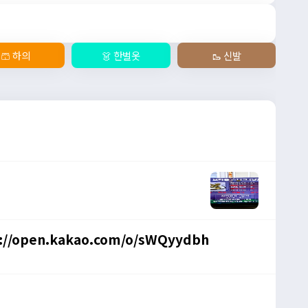
🩳 하의
👗 한벌옷
🥾 신발
//open.kakao.com/o/sWQyydbh