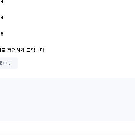
공4
공4
공6
로 저렴하게 드립니다
록으로