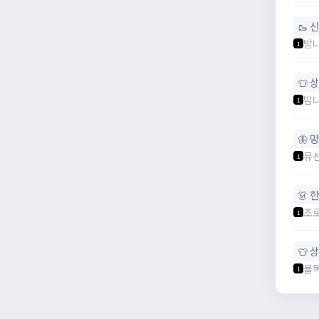
🥾 
밤
1
👕 
밤
1
🦋 
뮤
1
👗 
조로
1
👕 
불
1