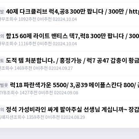
40제 다크클리브 럭4,공8 300만 팝니다 / 300만 / https
신발
category=10&id=1355026
나무
조회수 1092
추천 0
비추천 0
2024.10.04
합15 60제 라이트 맨티스 덱7,럭8 300만 팝니다 / 300만 /
상의
category=10&id=1355026
나무
조회수 1116
추천 0
비추천 0
2024.10.04
도적 템 처분합니다. / 흥정가능 / 럭7 공47 갑충이 황
망토
럭10 럭9 자수정귀걸이 덱8 아이젠 / 빅맘
선
조회수 1469
추천 0
비추천 0
2024.09.27
럭18 파란색가운 5500/ 3,공39 메이플스칸다 800/
한벌옷
팝니다 / 럭18 파란색가운 5500/ 3,공39 메이플스칸
YB
조회수 1427
추천 0
비추천 0
2024.09.08
토 1000 팝니다 / 01083190306
정석 가성비라인 싸게 팔아주실 선생님 계십니까~ 장갑 신발, 상하의, 슬레브 아직 아무것도 안맞췄습
상의
니다 / 가격제시 / https://open.kakao.com/o/sW
독매지션
조회수 1359
추천 0
비추천 0
2024.08.29