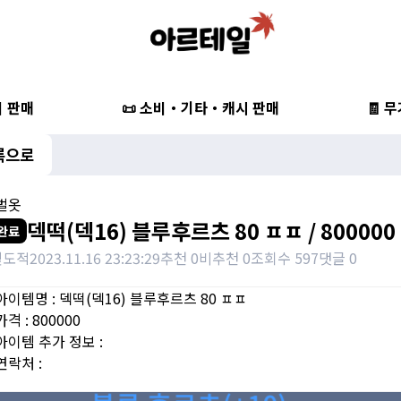
비 판매
📜 소비・기타・캐시 판매
🧾 
록으로
한벌옷
덱떡(덱16) 블루후르츠 80 ㅍㅍ / 800000
완료
빛도적
2023.11.16 23:23:29
추천 0
비추천 0
조회수 597
댓글 0
아이템명 : 덱떡(덱16) 블루후르츠 80 ㅍㅍ
격 : 800000
아이템 추가 정보 :
연락처 :