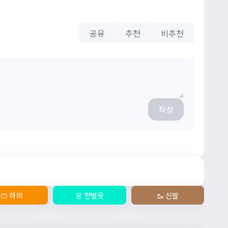
공유
추천
비추천
작성
🩳 하의
👗 한벌옷
🥾 신발