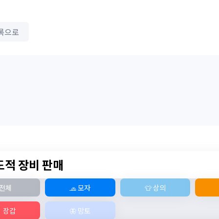
록으로
 도적 장비 판매
전체
🧢 모자
👕 상의
 장갑
🦋 망토