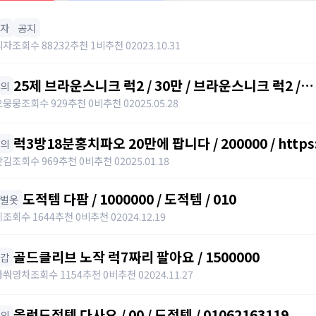
모자
공지
리자
조회수 88232
추천 1
비추천 0
2023.10.31
25제 브라운스니크 럭2 / 30만 / 브라운스니크 럭2 /
상의
https://open.kakao.com/o/slxtrGyh
오뭉뭉
조회수 929
추천 0
비추천 0
2025.05.28
럭3방18분홍치파오 20만에 팝니다 / 200000 / https:
상의
갓김
조회수 969
추천 0
비추천 0
2025.01.18
도적템 다팜 / 1000000 / 도적템 / 010
한벌옷
지
조회수 1644
추천 0
비추천 0
2024.12.19
골드클리브 노작 럭7짜리 팔아요 / 1500000
장갑
아쒀영차
조회수 1154
추천 0
비추천 0
2024.11.27
올럭도적템 다사요 / 00 / 도적템 / 01062163119
상의