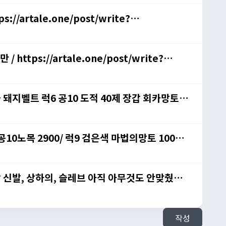
://artale.one/post/write?
 https://artale.one/post/write?
금 돼지벨트 럭6 공10 도적 40제 장갑 회카망토
 공10노목 2900/ 럭9 검은색 마법의망토 1000
다 800/ 공10노목 2900/ 럭9 검은색 마법의망
3xpQZf
작성