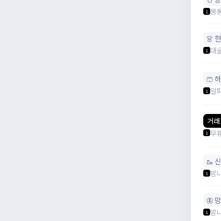
몽몽
1
👗 
대
1
🩳 
알
1
거래
무
1
🥾 
밤
1
🦋 
밤
1