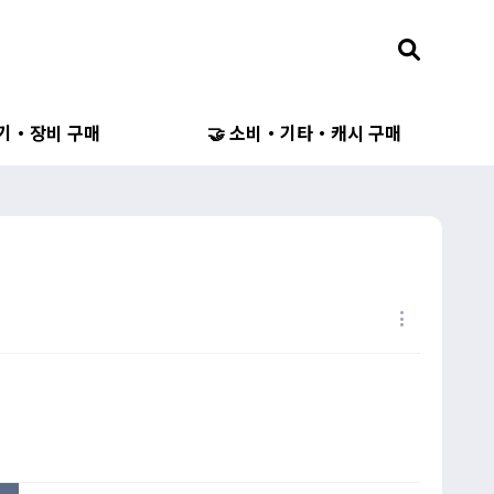
무기・장비 구매
🤝 소비・기타・캐시 구매