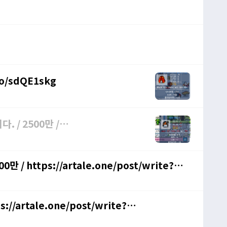
/o/sdQE1skg
. / 2500만 /
 https://artale.one/post/write?
//artale.one/post/write?