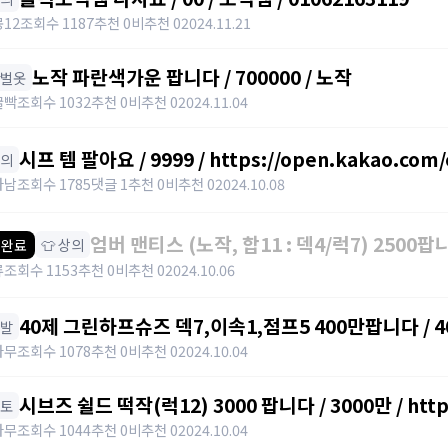
12
조회수 1187
추천 0
비추천 0
2024.11.21
노작 파란색가운 팝니다 / 700000 / 노작
한벌옷
굴빡
조회수 1032
추천 0
비추천 0
2024.11.04
시프 템 팔아요 / 9999 / https://open.kakao.com
하의
파남
조회수 1785
댓글 1
추천 0
비추천 0
2024.10.08
엄버 맨티스 (노작, 합11 : 덱4/럭7) 2500팝니다
👕 상의
 완료
https://open.kakao.com/o/sJBMMI9e
류
조회수 1153
추천 0
비추천 0
2024.10.06
40제 그린하프슈즈 덱7,이속1,점프5 400만팝니다 / 400만 /
신발
category=10&id=1355026
나무
조회수 1078
추천 0
비추천 0
2024.10.04
시브즈 쉴드 떡작(럭12) 3000 팝니다 / 3000만 / https:
망토
category=10&id=1355026
나무
조회수 1044
추천 0
비추천 0
2024.10.04