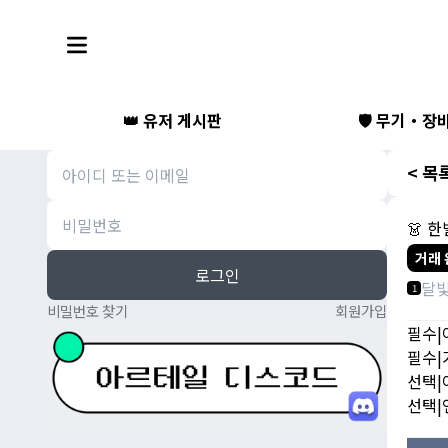
👑 유저 게시판
🛡️ 무기・장
< 목
👗 
거래 
로그인
달
1
비밀번호 찾기
회원가입
필수|
필수|가
선택|
선택|