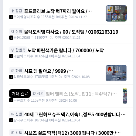
골드클리브 노작 럭7짜리 팔아요 /
🥊 장갑
1500000
조아쒀영차
조회수 1155
추천 0
비추천 0
2024.11.27
1
올럭도적템 다사요 / 00 / 도적템 / 01062163119
👕 상의
몽몽12
조회수 1190
추천 0
비추천 0
2024.11.21
1
노작 파란색가운 팝니다 / 700000 / 노작
👗 한벌옷
대굴빡
조회수 1032
추천 0
비추천 0
2024.11.04
1
시프 템 팔아요 / 9999 /
🩳 하의
https://open.kakao.com/o/sdQE1skg
알파남
조회수 1786
댓글 1
추천 0
비추천 0
2024.10.08
1
엄버 맨티스 (노작, 합11 : 덱4/럭7)
거래 완료
👕 상의
2500팝니다. / 2500만 /
무류
조회수 1153
추천 0
비추천 0
2024.10.06
1
https://open.kakao.com/o/sJBMMI9e
40제 그린하프슈즈 덱7,이속1,점프5 400만팝니다 /
🥾 신발
400만 / https://artale.one/post/write?
밤나무
조회수 1079
추천 0
비추천 0
2024.10.04
1
category=10&id=1355026
시브즈 쉴드 떡작(럭12) 3000 팝니다 / 3000만 /
🦋 망토