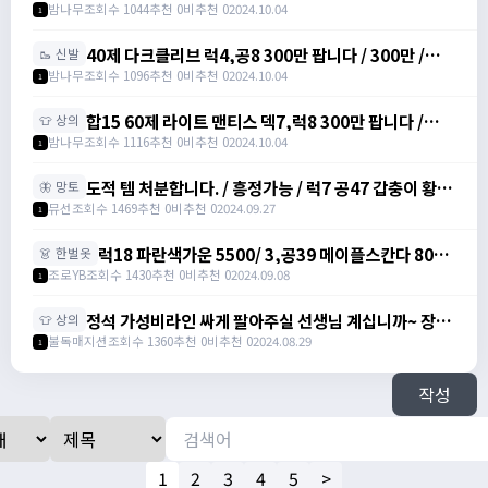
https://artale.one/post/write?
밤나무
조회수 1044
추천 0
비추천 0
2024.10.04
1
category=10&id=1355026
40제 다크클리브 럭4,공8 300만 팝니다 / 300만 /
🥾 신발
https://artale.one/post/write?
밤나무
조회수 1096
추천 0
비추천 0
2024.10.04
1
category=10&id=1355026
합15 60제 라이트 맨티스 덱7,럭8 300만 팝니다 /
👕 상의
300만 / https://artale.one/post/write?
밤나무
조회수 1116
추천 0
비추천 0
2024.10.04
1
category=10&id=1355026
도적 템 처분합니다. / 흥정가능 / 럭7 공47 갑충이 황금
🦋 망토
돼지벨트 럭6 공10 도적 40제 장갑 회카망토 럭10 럭9
뮤선
조회수 1469
추천 0
비추천 0
2024.09.27
1
자수정귀걸이 덱8 아이젠 / 빅맘
럭18 파란색가운 5500/ 3,공39 메이플스칸다 800/
👗 한벌옷
공10노목 2900/ 럭9 검은색 마법의망토 1000 팝니
조로YB
조회수 1430
추천 0
비추천 0
2024.09.08
1
다 / 럭18 파란색가운 5500/ 3,공39 메이플스칸다
800/ 공10노목 2900/ 럭9 검은색 마법의망토 1000
정석 가성비라인 싸게 팔아주실 선생님 계십니까~ 장갑
👕 상의
팝니다 / 01083190306
신발, 상하의, 슬레브 아직 아무것도 안맞췄습니다 / 가
불독매지션
조회수 1360
추천 0
비추천 0
2024.08.29
1
격제시 / https://open.kakao.com/o/sW3xpQZf
작성
1
2
3
4
5
>