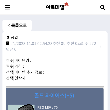
< 목록으로
🥊 장갑
무말
2023.11.01 02:54:23
추천 0
비추천 0
조회수 572
1
댓글 0
필수|아이템명 :
필수|가격 :
선택|아이템 추가 정보 :
선택|연락처 :