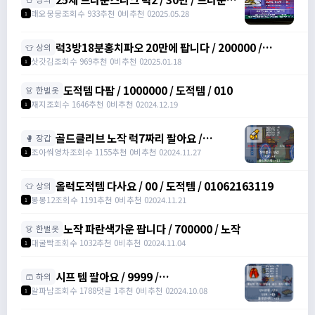
니크 럭2 /
래오뭉뭉
조회수 933
추천 0
비추천 0
2025.05.28
1
https://open.kakao.com/o/slxtrGyh
럭3방18분홍치파오 20만에 팝니다 / 200000 /
👕 상의
https://open.kakao.com/o/sWQyydbh
삿갓김
조회수 969
추천 0
비추천 0
2025.01.18
1
도적템 다팜 / 1000000 / 도적템 / 010
👗 한벌옷
재지
조회수 1646
추천 0
비추천 0
2024.12.19
1
골드클리브 노작 럭7짜리 팔아요 /
🥊 장갑
1500000
조아쒀영차
조회수 1155
추천 0
비추천 0
2024.11.27
1
올럭도적템 다사요 / 00 / 도적템 / 01062163119
👕 상의
몽몽12
조회수 1191
추천 0
비추천 0
2024.11.21
1
노작 파란색가운 팝니다 / 700000 / 노작
👗 한벌옷
대굴빡
조회수 1032
추천 0
비추천 0
2024.11.04
1
시프 템 팔아요 / 9999 /
🩳 하의
https://open.kakao.com/o/sdQE1skg
알파남
조회수 1788
댓글 1
추천 0
비추천 0
2024.10.08
1