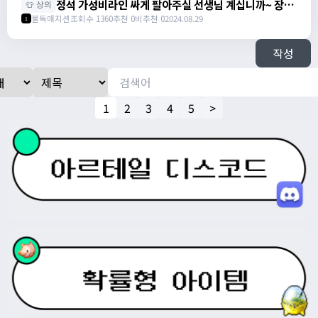
정석 가성비라인 싸게 팔아주실 선생님 계십니까~ 장갑
👕 상의
팝니다 / 01083190306
신발, 상하의, 슬레브 아직 아무것도 안맞췄습니다 / 가
불독매지션
조회수 1360
추천 0
비추천 0
2024.08.29
1
격제시 / https://open.kakao.com/o/sW3xpQZf
작성
1
2
3
4
5
>