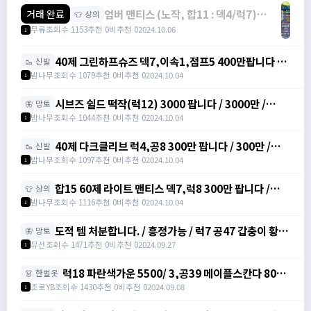
엄버 맨티스 (노작, 합11 : 덱4/럭7)
거래 완료
👕 상의
2500팝니다. / 2500만 /
무류
조회수 1153
추천 0
비추천 0
2024.10.06
1
https://open.kakao.com/o/sJBMMI9e
40제 그린하프슈즈 덱7,이속1,점프5 400만팝니다 /
🥾 신발
400만 / https://artale.one/post/write?
밤나무
조회수 1079
추천 0
비추천 0
2024.10.04
1
category=10&id=1355026
시브즈 쉴드 떡작(럭12) 3000 팝니다 / 3000만 /
🦋 망토
https://artale.one/post/write?
밤나무
조회수 1044
추천 0
비추천 0
2024.10.04
1
category=10&id=1355026
40제 다크클리브 럭4,공8 300만 팝니다 / 300만 /
🥾 신발
https://artale.one/post/write?
밤나무
조회수 1097
추천 0
비추천 0
2024.10.04
1
category=10&id=1355026
합15 60제 라이트 맨티스 덱7,럭8 300만 팝니다 /
👕 상의
300만 / https://artale.one/post/write?
밤나무
조회수 1116
추천 0
비추천 0
2024.10.04
1
category=10&id=1355026
도적 템 처분합니다. / 흥정가능 / 럭7 공47 갑충이 황금
🦋 망토
돼지벨트 럭6 공10 도적 40제 장갑 회카망토 럭10 럭9
뮤선
조회수 1471
추천 0
비추천 0
2024.09.27
1
자수정귀걸이 덱8 아이젠 / 빅맘
럭18 파란색가운 5500/ 3,공39 메이플스칸다 800/
👗 한벌옷
공10노목 2900/ 럭9 검은색 마법의망토 1000 팝니
조로YB
조회수 1430
추천 0
비추천 0
2024.09.08
1
다 / 럭18 파란색가운 5500/ 3,공39 메이플스칸다
800/ 공10노목 2900/ 럭9 검은색 마법의망토 1000