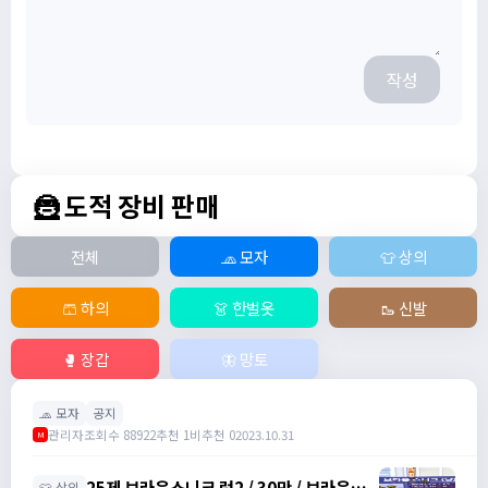
작성
🦹 도적 장비 판매
전체
🧢 모자
👕 상의
🩳 하의
👗 한벌옷
🥾 신발
🥊 장갑
🦋 망토
🧢 모자
공지
관리자
조회수 88922
추천 1
비추천 0
2023.10.31
M
25제 브라운스니크 럭2 / 30만 / 브라운스
👕 상의