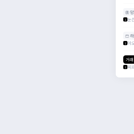
🦋 
눈
1
🩳 
아
1
거래
찌
1