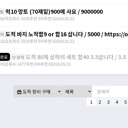
럭10 망토 (70제밑)900에 사요 / 9000000
망토
큰남자
조회수 1035
추천 0
비추천 0
2024.05.25
도적 바지 노작합9 or 합16 삽니다 / 5000 / https://
하의
오오오
조회수 1010
추천 0
비추천 0
2024.05.21
도적 80제 상하의 세트 합40 3.5삽니다 / 3.5
👕 상의
 완료
르아
조회수 1477
추천 0
비추천 0
2024.05.15
1
2
3
4
5