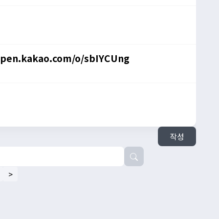
open.kakao.com/o/sbIYCUng
작성
>