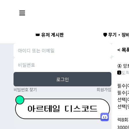
👑 유저 게시판
🛡️ 무기・장
< 목
🦋 망
도
1
로그인
필수|
비밀번호 찾기
회원가입
필수|
선택|
선택|
럭8
300