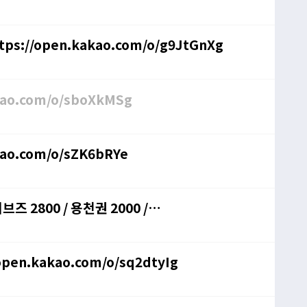
 ㅇㅇㅇ / ㅇㅇㅇ / https://open.kakao.com/o/g9JtGnXg
akao.com/o/sboXkMSg
ao.com/o/sZK6bRYe
즈 2800 / 용천권 2000 /
pen.kakao.com/o/sq2dtyIg