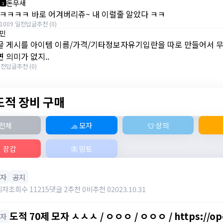
돈무새
1
ㅋㅋㅋㅋ 바로 어겨버리쥬~ 내 이럴줄 알았다 ㅋㅋ
1009 일전
답글
추천 (0)
민
글 게시를 아이템 이름/가격/기타정보자유기입란을 따로 만들어서 무조
면 의미가 없지..
일전
답글
추천 (0)
 도적 장비 구매
전체
🧢 모자
👕 상의
 장갑
🦋 망토
모자
공지
리자
조회수 11215
댓글 2
추천 0
비추천 0
2023.10.31
도적 70제 모자 ㅅㅅㅅ / ㅇㅇㅇ / ㅇㅇㅇ / https://op
모자