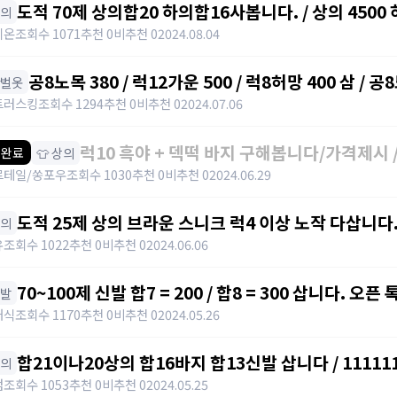
도적 
상의
시온
조회수 1071
추천 0
비추천 0
2024.08.04
공8노목 380 / 럭12가운 500 / 럭8허망 400 삼 / 공8
한벌옷
8노목 380 / 럭12가운 500 / 럭8허망 400 삼 / https
트러스킹
조회수 1294
추천 0
비추천 0
2024.07.06
럭10 흑야 + 덱떡 바지 구해봅니다/가격제시 /htt
👕 상의
 완료
가격제시
르테일/쏭포우
조회수 1030
추천 0
비추천 0
2024.06.29
도적 25제 상의 브라운 스니크 럭4 이상 노작 다삽니다. / 
상의
https://open.kakao.com/o/sCpuPj4f
유
조회수 1022
추천 0
비추천 0
2024.06.06
신발
태식
조회수 1170
추천 0
비추천 0
2024.05.26
합21이나20상의 합16바지 합13신발 삽니다 / 11111
상의
검
조회수 1053
추천 0
비추천 0
2024.05.25