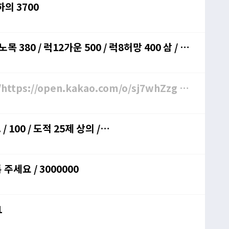
70제 상의합20 하의합16사봅니다. / 상의 4500 하의 3700
노목 380 / 럭12가운 500 / 럭8허망 400 삼 / 공
://open.kakao.com/o/ssSvJkYf
ps://open.kakao.com/o/sj7whZzg /
100 / 도적 25제 상의 /
70~100제 신발 합7 = 200 / 합8 = 300 삽니다. 오픈 톡 주세요 / 3000000
1