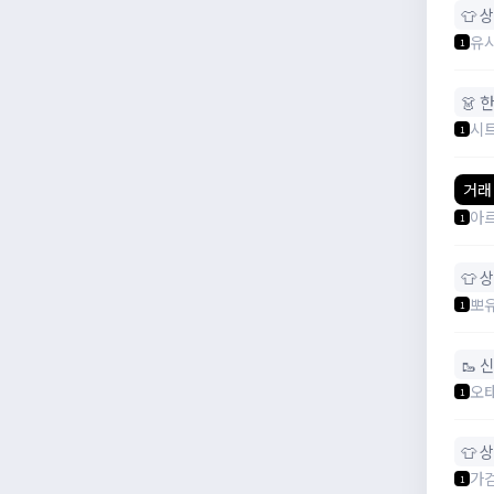
👕 
유
1
👗 
시
1
거래
아
1
👕 
뽀
1
🥾 
오
1
👕 
가
1