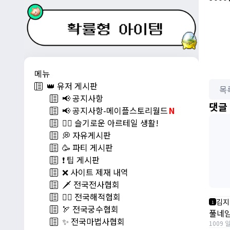
메뉴
👑 유저 게시판
목
📢 공지사항
댓글
📢 공지사항-메이플스토리월드
N
💁‍♂ 슬기로운 아르테일 생활!
💭 자유게시판
🥳 파티 게시판
❗️ 팁 게시판
❌ 사이트 제재 내역
🗡️ 전국전사협회
🏴‍☠️ 전국해적협회
김지
1
🏹 전국궁수협회
풀네임
✨ 전국마법사협회
1009 