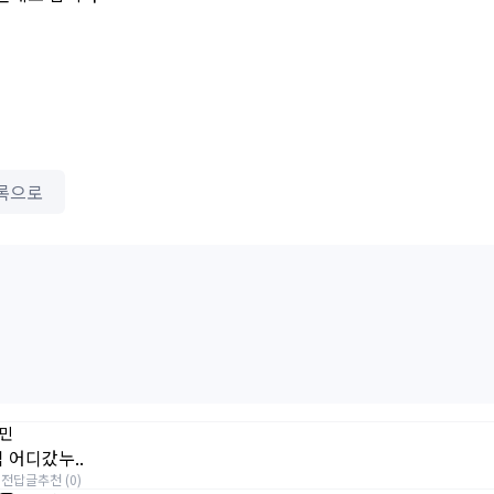
록으로
민
 어디갔누..
일전
답글
추천 (0)