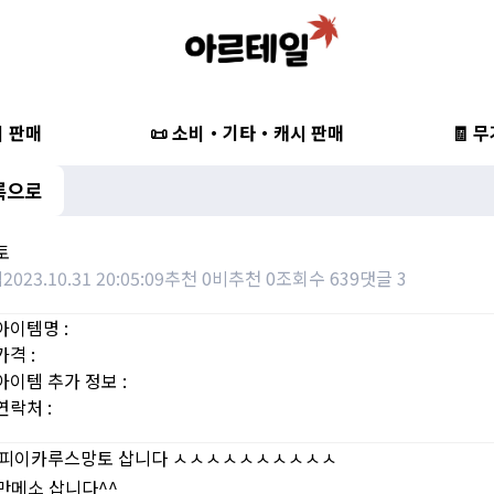
비 판매
📜 소비・기타・캐시 판매
🧾 
록으로
토
적
2023.10.31 20:05:09
추천 0
비추천 0
조회수 639
댓글 3
아이템명 :
가격 :
아이템 추가 정보 :
연락처 :
회피이카루스망토 삽니다 ㅅㅅㅅㅅㅅㅅㅅㅅㅅㅅ
0만메소 삽니다^^