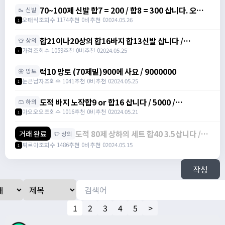
70~100제 신발 합7 = 200 / 합8 = 300 삽니다. 오픈
🥾 신발
톡 주세요 / 3000000
오태식
조회수 1174
추천 0
비추천 0
2024.05.26
1
합21이나20상의 합16바지 합13신발 삽니다 /
👕 상의
111111
가검
조회수 1059
추천 0
비추천 0
2024.05.25
1
럭10 망토 (70제밑)900에 사요 / 9000000
🦋 망토
눈큰남자
조회수 1041
추천 0
비추천 0
2024.05.25
1
도적 바지 노작합9 or 합16 삽니다 / 5000 /
🩳 하의
https://open.kakao.com/o/sbIYCUng
아오오오
조회수 1016
추천 0
비추천 0
2024.05.21
1
도적 80제 상하의 세트 합40 3.5삽니다 /
거래 완료
👕 상의
3.5
찌르아
조회수 1486
추천 0
비추천 0
2024.05.15
1
작성
1
2
3
4
5
>