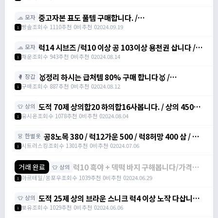
중고자본 표도 풀템 구매합니다. /
🧢 모자
https://open.kakao.com/o/sZK6bRYe
빵솔
조회수 1110
추천 0
비추천 0
2024.09.19
1
럭14 시브즈 /럭10 이상 공 103이상 용천권 삽니다 /
🧢 모자
시브즈 2800 / 용천권 2000 /
채운
조회수 943
추천 0
비추천 0
2024.08.14
1
https://open.kakao.com/o/su22RGIg
🥇정리 하시는 급처템 80% 구매 합니다🥇 /
🥊 장갑
https://open.kakao.com/o/sq2dtyIg
구매
조회수 887
추천 0
비추천 0
2024.08.12
1
도적 70제 상의합20 하의합16사봅니다. / 상의 4500
👕 상의
하의 3700
유시온
조회수 1078
추천 0
비추천 0
2024.08.04
1
공8노목 380 / 럭12가운 500 / 럭8허망 400 삼 / 공8
👗 한벌옷
노목 380 / 럭12가운 500 / 럭8허망 400 삼 / 공8노
시트러스킹
조회수 1301
추천 0
비추천 0
2024.07.06
1
목 380 / 럭12가운 500 / 럭8허망 400 삼 /
https://open.kakao.com/o/ssSvJkYf
럭10 흑야 + 덱떡 바지 구해봅니다/가격제
거래 완료
👕 상의
시
아르테일/쏭포우
조회수 1039
추천 0
비추천 0
2024.06.29
1
/https://open.kakao.com/o/sj7whZzg
/ 가격제시
도적 25제 상의 브라운 스니크 럭4 이상 노작 다삽니다.
👕 상의
/ 100 / 도적 25제 상의 /
뽀유
조회수 1029
추천 0
비추천 0
2024.06.06
1
https://open.kakao.com/o/sCpuPj4f