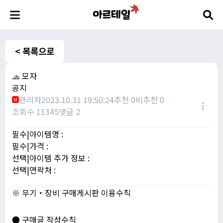
< 목록으로
🧢 모자
공지
관리자
2023.10.31 19:50:24
추천 0
비추천 0
M
조회수 11345
댓글 2
필수|아이템명 :
필수|가격 :
선택|아이템 추가 정보 :
선택|연락처 :
※ 무기・장비 구매게시판 이용수칙
● 구매글 작성수칙