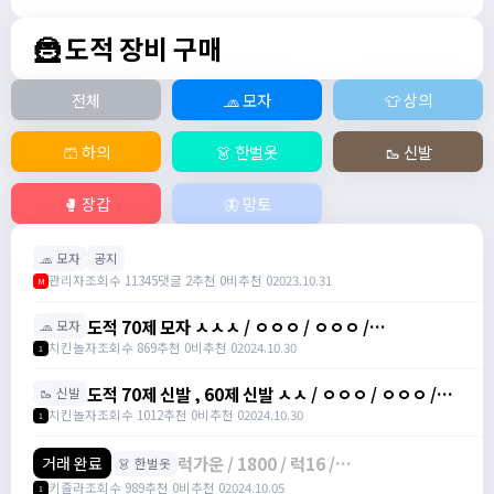
🦹 도적 장비 구매
전체
🧢 모자
👕 상의
🩳 하의
👗 한벌옷
🥾 신발
🥊 장갑
🦋 망토
🧢 모자
공지
관리자
조회수 11345
댓글 2
추천 0
비추천 0
2023.10.31
M
도적 70제 모자 ㅅㅅㅅ / ㅇㅇㅇ / ㅇㅇㅇ /
🧢 모자
https://open.kakao.com/o/g9JtGnXg
치킨놀자
조회수 869
추천 0
비추천 0
2024.10.30
1
도적 70제 신발 , 60제 신발 ㅅㅅ / ㅇㅇㅇ / ㅇㅇㅇ /
🥾 신발
https://open.kakao.com/o/g9JtGnXg
치킨놀자
조회수 1012
추천 0
비추천 0
2024.10.30
1
럭가운 / 1800 / 럭16 /
거래 완료
👗 한벌옷
https://open.kakao.com/o/sboXkMSg
키줄라
조회수 989
추천 0
비추천 0
2024.10.05
1