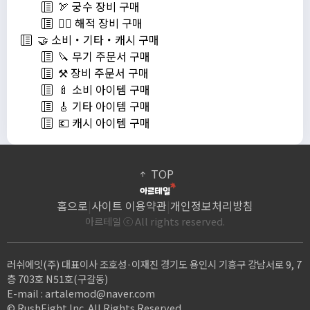
🏹 궁수 장비 구매
🏴‍☠️ 해적 장비 구매
🤝 소비・기타・캐시 구매
🔪 무기 주문서 구매
⚒️ 장비 주문서 구매
🍼 소비 아이템 구매
🎸 기타 아이템 구매
💶 캐시 아이템 구매
TOP
홈으로
|
사이트 이용약관
|
개인정보처리방침
아르테일 ⓒ All rights reserved.
러쉬에잇(주) 대표이사 조호성·이재진 경기도 용인시 기흥구 강남서로 9, 7
층 703호 N51호(구갈동)
E-mail :
artalemod@naver.com
© RushEight Inc. All Rights Reserved.