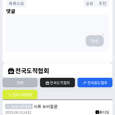
목록으로
공유
추천
댓글
작성
🦹 전국도적협회
전체
🦹 전국도적협회
🥏 전국표도협회
🔪 전국시프협회
시프 뉴비질문
🔪 전국시프협회
2025.08.31
1432
후디딧
1