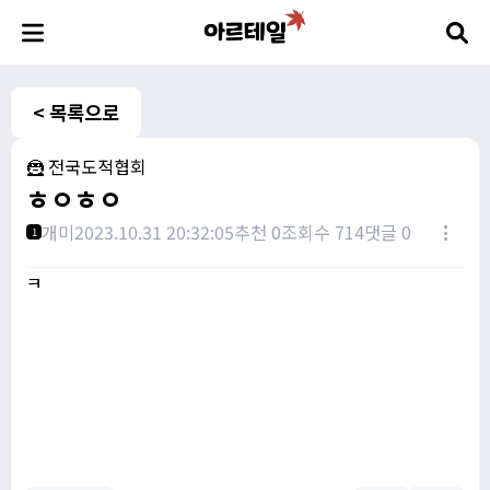
< 목록으로
🦹 전국도적협회
ㅎㅇㅎㅇ
개미
2023.10.31 20:32:05
추천 0
조회수 714
댓글 0
1
ㅋ