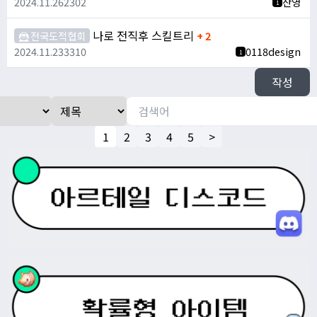
2024.11.26
2302
잔영
1
나로 전직후 스킬트리
🦹 전국도적협회
+ 2
2024.11.23
3310
0118design
1
작성
1
2
3
4
5
>