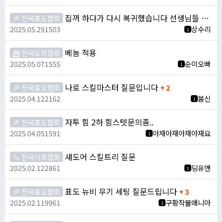
집꺼 하다가 다시 복귀했습니다 선생님들 표도 질문 가능할까요!
🥏 전국표도협회
2025.05.29
1503
상수리
1
베놈 적용
🦹 전국도적협회
2025.05.07
1555
순이오빠
1
나로 스킬마스터 질문입니다
🥏 전국표도협회
+ 2
2025.04.12
2162
붐신
1
자투 힘 2하 힘스텟문의좀..
🥏 전국표도협회
2025.04.05
1591
아재아재아재아재요
1
섀도어 스킬트리 질문
🔪 전국시프협회
2025.02.12
2861
딩유앤
1
표도 뉴비 무기 세팅 질문드립니다
🥏 전국표도협회
+ 3
2025.02.11
9961
구황작물매니아
1