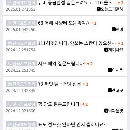
뉴비 궁금한점 질문드려요 ㅠ 110 올럭 표도
🥏 전국표도협회
+ 2
2025.01.27
1853
오늘도피곤해
1
68 어쌔 사냥터 도움좀여//
🥏 전국표도협회
+ 1
2025.01.04
2250
찬마
1
111허밋입니다. 안쓰는 스칸다 있으신 분 댓글 좀 부탁드려요.
🦹 전국도적협회
+ 1
2024.12.28
1754
재미나요
1
시프 메익 질문드립니다!
🔪 전국시프협회
+ 2
2024.12.25
1845
이시픽
1
73 허밋 템 +스텟 질문
🦹 전국도적협회
+ 3
2024.12.14
2845
렌고쿠
1
힘 단도 질문드립니다.
🔪 전국시프협회
+ 2
2024.12.02
1866
떡과물엿
1
표도 점프샷 안하면 뎀지 씹히나요?
🥏 전국표도협회