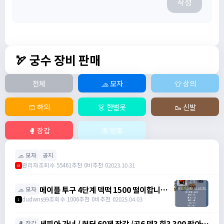
작성
🏹 궁수 장비 판매
전체
🧢 모자
👕 상의
🩳 하의
👗 한벌옷
🥾 신발
🥊 장갑
🦋 망토
🧢 모자
공지
관리자
조회수 55461
추천 0
비추천 0
2023.10.31
M
메이플 투구 4단계 덱떡 1500 떨이합니다
🧢 모자
@@ / 1500 /
dudwns99
조회수 1006
추천 0
비추천 0
2025.04.03
1
https://open.kakao.com/o/gHP3Pfph
/
세피아 가너 / 헌터 60제 장갑 /공6 덱3 힘3 300 팔아요
🥊 장갑