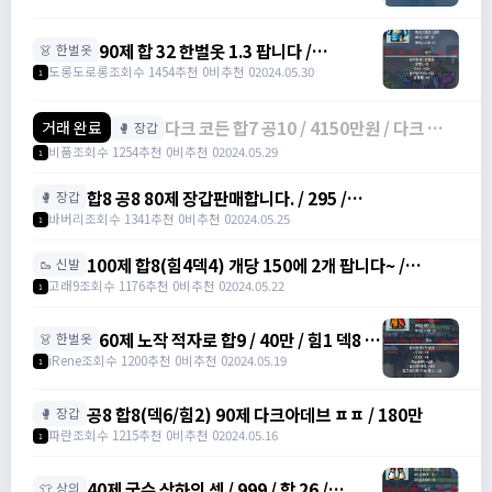
90제 합 32 한벌옷 1.3 팝니다 /
👗 한벌옷
130,000,000 / 90제 합 32 한벌옷 /
도롱도로롱
조회수 1454
추천 0
비추천 0
2024.05.30
1
https://open.kakao.com/o/s5skYEag
다크 코든 합7 공10 / 4150만원 / 다크 코든
거래 완료
🥊 장갑
다크코든 /
비품
조회수 1254
추천 0
비추천 0
2024.05.29
1
https://open.kakao.com/o/gHbpuzYf
합8 공8 80제 장갑판매합니다. / 295 /
🥊 장갑
https://open.kakao.com/o/gaBgfYeg /
바버리
조회수 1341
추천 0
비추천 0
2024.05.25
1
https://open.kakao.com/o/gaBgfYeg
100제 합8(힘4덱4) 개당 150에 2개 팝니다~ /
🥾 신발
1500000 /
고래9
조회수 1176
추천 0
비추천 0
2024.05.22
1
https://open.kakao.com/o/svENRw7f
60제 노작 적자로 합9 / 40만 / 힘1 덱8 /
👗 한벌옷
https://open.kakao.com/o/sIu3Itmg
iRene
조회수 1200
추천 0
비추천 0
2024.05.19
1
공8 합8(덱6/힘2) 90제 다크아데브 ㅍㅍ / 180만
🥊 장갑
파란
조회수 1215
추천 0
비추천 0
2024.05.16
1
40제 궁수 상하의 셋 / 999 / 합 26 /
👕 상의