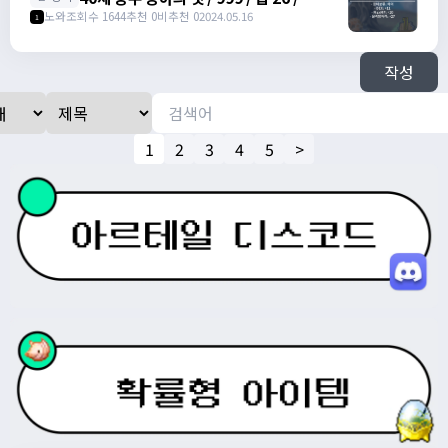
https://open.kakao.com/o/su5eIheg
노와
조회수 1644
추천 0
비추천 0
2024.05.16
1
작성
1
2
3
4
5
>