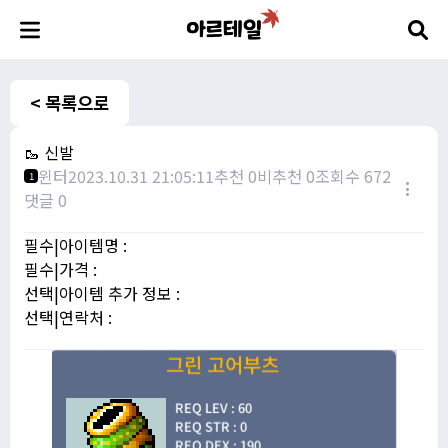
< 목록으로
🥾 신발
윈터
2023.10.31 21:05:11
추천 0
비추천 0
조회수 672
1
댓글 0
필수|아이템명 :
필수|가격 :
선택|아이템 추가 정보 :
선택|연락처 :