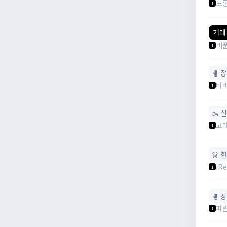
도
1
거래
비
1
🥊 
바
1
🥾 
고
1
👗 
iR
1
🥊 
파
1