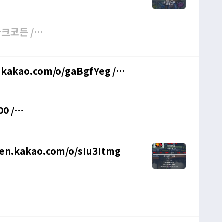
kakao.com/o/gaBgfYeg /
0 /
pen.kakao.com/o/sIu3Itmg