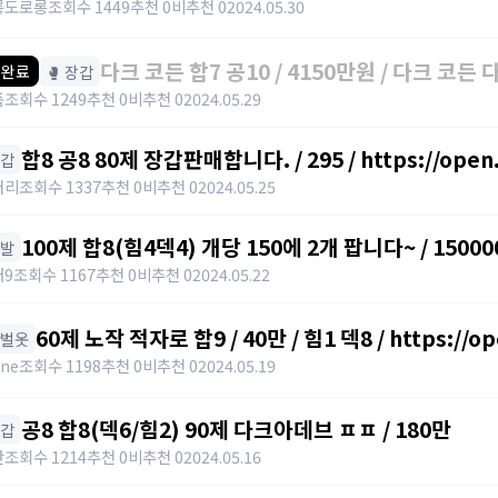
https://open.kakao.com/o/s5skYEag
롱도로롱
조회수 1449
추천 0
비추천 0
2024.05.30
다크 코든 합7 공10 / 4150만원 / 다크 코든 다크코든 /
🥊 장갑
 완료
https://open.kakao.com/o/gHbpuzYf
품
조회수 1249
추천 0
비추천 0
2024.05.29
합8 공8 80제 장갑판매합니다. / 295 / https://open.
장갑
https://open.kakao.com/o/gaBgfYeg
버리
조회수 1337
추천 0
비추천 0
2024.05.25
100제 합8(힘4덱4) 개당 150에 2개 팝니다~ / 150000
신발
https://open.kakao.com/o/svENRw7f
래9
조회수 1167
추천 0
비추천 0
2024.05.22
60제 노작 적자로 합9 / 40만 / 힘1 덱8 / https://o
한벌옷
ene
조회수 1198
추천 0
비추천 0
2024.05.19
공8 합8(덱6/힘2) 90제 다크아데브 ㅍㅍ / 180만
장갑
란
조회수 1214
추천 0
비추천 0
2024.05.16