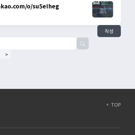
kakao.com/o/su5eIheg
작성
>
TOP