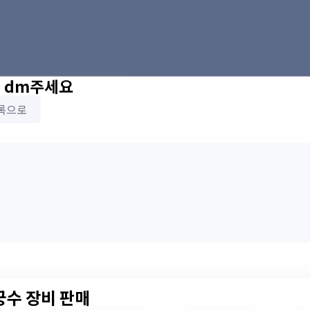
 dm주세요
록으로
 궁수 장비 판매