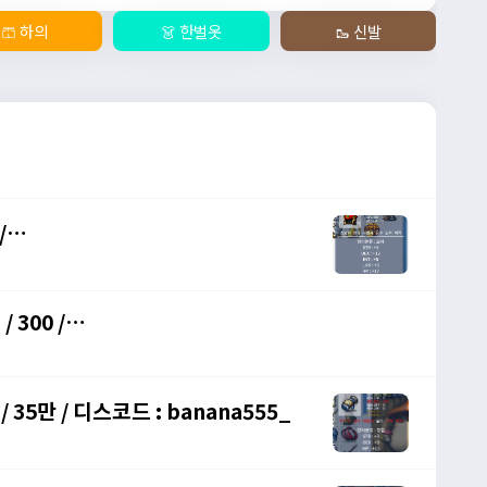
🩳 하의
👗 한벌옷
🥾 신발
/
://open.kakao.com/o/gHP3Pfph
/
 35만 / 디스코드 : banana555_