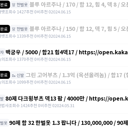
블루 아르주나 / 170 / 합 12, 힘 4, 덱 8 /
👗 한벌옷
 완료
라뱃
조회수 1427
추천 0
비추천 0
2024.06.15
블루 아르주나 / 150 / 합 12, 덱 7, 힘 5 /
👗 한벌옷
 완료
라뱃
조회수 1339
추천 0
비추천 0
2024.06.15
백궁우 / 5000 / 합21 힘4덱17 / https://open.ka
모자
속의
조회수 1370
추천 0
비추천 0
2024.06.15
그린 고어부츠 / 1.3억 (옥션올려놈) / 합17 (힘3덱14) 점프력15 3작 /
🥾 신발
 완료
https://open.kakao.com/o/sUYHuOGf
속의
조회수 1099
추천 0
비추천 0
2024.06.15
80제 다크윙부츠 덱13 팜 / 4000만 / https://open.
신발
전법사
조회수 1424
추천 0
비추천 0
2024.05.31
90제 합 32 한벌옷 1.3 팝니다 / 130,000,000 / 90
한벌옷