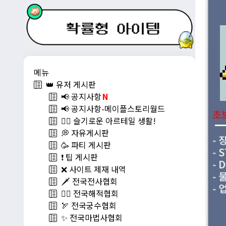
메뉴
👑 유저 게시판
📢 공지사항
N
📢 공지사항-메이플스토리월드
💁‍♂ 슬기로운 아르테일 생활!
💭 자유게시판
🥳 파티 게시판
❗️ 팁 게시판
❌ 사이트 제재 내역
🗡️ 전국전사협회
🏴‍☠️ 전국해적협회
🏹 전국궁수협회
✨ 전국마법사협회