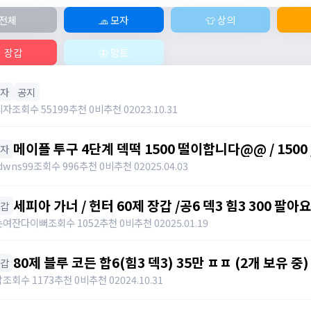
전체
🧢 모자
👕 상의
 장갑
🦋 망토
모자
공지
리자
조회수 55199
추천 0
비추천 0
2023.10.31
메이플 투구 4단계 덱떡 1500 떨이합니다@@ / 1500 
모자
https://open.kakao.com/o/gHP3Pfph / https
dwns99
조회수 996
추천 0
비추천 0
2025.04.03
세피아 가너 / 헌터 60제 장갑 /공6 덱3 힘3 300 팔아요 / 300 
장갑
https://open.kakao.com/o/sudvnjbh
는여잔다이뻐
조회수 1052
추천 0
비추천 0
2025.01.19
80제 블루 코든 합6(힘3 덱3) 35만 ㅍㅍ (2개 보유 중) /
장갑
밥
조회수 1173
추천 0
비추천 0
2024.10.31