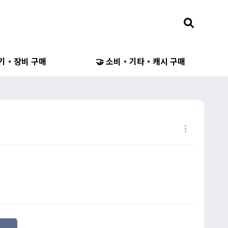
무기・장비 구매
🤝 소비・기타・캐시 구매