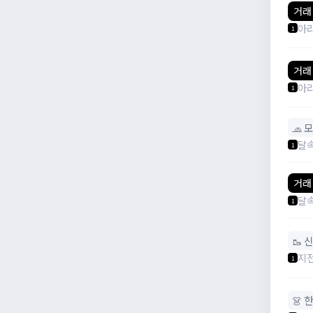
거래
아
1
거래
아
1
🧢 
달
1
거래
달
1
🥾 
지
1
👗 