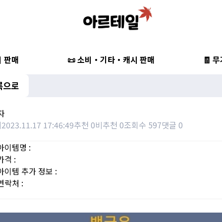
비 판매
📜 소비・기타・캐시 판매
🧾 
록으로
자
레
2023.11.17 17:46:49
추천 0
비추천 0
조회수 597
댓글 0
아이템명 :
가격 :
아이템 추가 정보 :
연락처 :