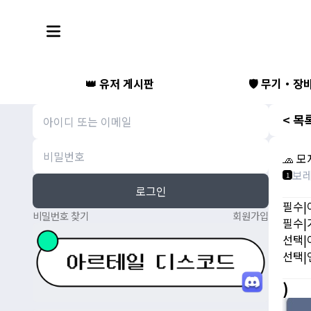
👑 유저 게시판
🛡️ 무기・장
< 목
🧢 모
보
1
로그인
필수|
비밀번호 찾기
회원가입
필수|
선택|
선택|
)