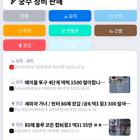
🏹 궁수 장비 판매
전체
🧢 모자
👕 상의
🩳 하의
👗 한벌옷
🥾 신발
🥊 장갑
🦋 망토
🧢 모자
공지
관리자
조회수 55742
추천 0
비추천 0
2023.10.31
M
메이플 투구 4단계 덱떡 1500 떨이합니다
🧢 모자
@@ / 1500 /
dudwns99
조회수 1006
추천 0
비추천 0
2025.04.03
1
https://open.kakao.com/o/gHP3Pfph
/
세피아 가너 / 헌터 60제 장갑 /공6 덱3 힘3 300 팔아요
🥊 장갑
https://open.kakao.com/o/gHP3Pfph
/ 300 / https://open.kakao.com/o/sudvnjbh
웃는여잔다이뻐
조회수 1059
추천 0
비추천 0
2025.01.19
1
80제 블루 코든 합6(힘3 덱3) 35만 ㅍㅍ (2
🥊 장갑
개 보유 중) / 35만 / 디스코드 :
초밥
조회수 1182
추천 0
비추천 0
2024.10.31
1
banana555_