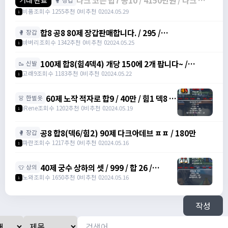
다크 코든 합7 공10 / 4150만원 / 다크 코든
거래 완료
다크코든 /
비품
조회수 1255
추천 0
비추천 0
2024.05.29
1
https://open.kakao.com/o/gHbpuzYf
합8 공8 80제 장갑판매합니다. / 295 /
🥊 장갑
https://open.kakao.com/o/gaBgfYeg /
바버리
조회수 1342
추천 0
비추천 0
2024.05.25
1
https://open.kakao.com/o/gaBgfYeg
100제 합8(힘4덱4) 개당 150에 2개 팝니다~ /
🥾 신발
1500000 /
고래9
조회수 1183
추천 0
비추천 0
2024.05.22
1
https://open.kakao.com/o/svENRw7f
60제 노작 적자로 합9 / 40만 / 힘1 덱8 /
👗 한벌옷
https://open.kakao.com/o/sIu3Itmg
iRene
조회수 1202
추천 0
비추천 0
2024.05.19
1
공8 합8(덱6/힘2) 90제 다크아데브 ㅍㅍ / 180만
🥊 장갑
파란
조회수 1217
추천 0
비추천 0
2024.05.16
1
40제 궁수 상하의 셋 / 999 / 합 26 /
👕 상의
https://open.kakao.com/o/su5eIheg
노와
조회수 1650
추천 0
비추천 0
2024.05.16
1
작성