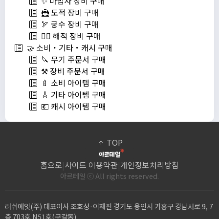
✨ 마법사 장비 구매
🦹 도적 장비 구매
🏹 궁수 장비 구매
🏴‍☠️ 해적 장비 구매
🤝 소비・기타・캐시 구매
🔪 무기 주문서 구매
⚒️ 장비 주문서 구매
🍼 소비 아이템 구매
🎸 기타 아이템 구매
💶 캐시 아이템 구매
TOP
홈으로
|
사이트 이용약관
|
개인정보처리방침
아르테일 ⓒ All rights reserved.
러쉬에잇(주) 대표이사 조호성·이재진 경기도 용인시 기흥구 강남서로 9, 7
층 703호 N51호(구갈동)