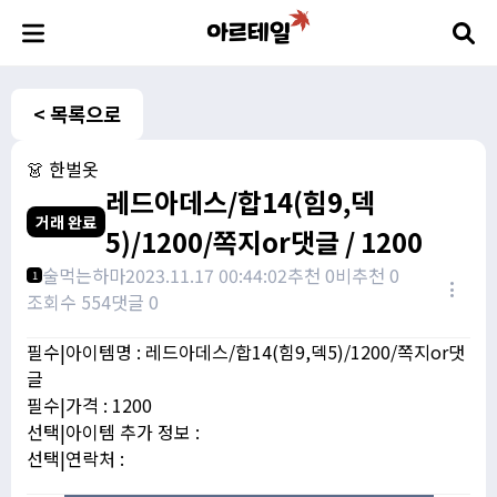
< 목록으로
👗 한벌옷
레드아데스/합14(힘9,덱
거래 완료
5)/1200/쪽지or댓글 / 1200
술먹는하마
2023.11.17 00:44:02
추천 0
비추천 0
1
조회수 554
댓글 0
필수|아이템명 : 레드아데스/합14(힘9,덱5)/1200/쪽지or댓
글
필수|가격 : 1200
선택|아이템 추가 정보 :
선택|연락처 :