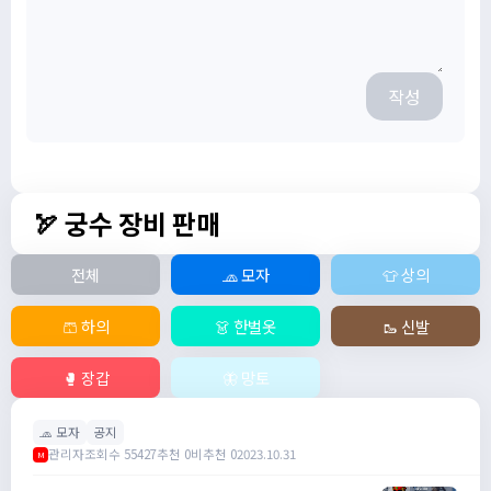
작성
🏹 궁수 장비 판매
전체
🧢 모자
👕 상의
🩳 하의
👗 한벌옷
🥾 신발
🥊 장갑
🦋 망토
🧢 모자
공지
관리자
조회수 55427
추천 0
비추천 0
2023.10.31
M