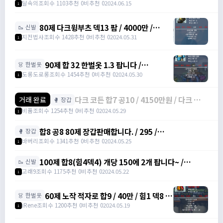
(힘3덱14) 점프력15 3작 /
달속의
조회수 1103
추천 0
비추천 0
2024.06.15
1
https://open.kakao.com/o/sUYHuOGf
80제 다크윙부츠 덱13 팜 / 4000만 /
🥾 신발
https://open.kakao.com/o/stXXW99f
지전법사
조회수 1428
추천 0
비추천 0
2024.05.31
1
90제 합 32 한벌옷 1.3 팝니다 /
👗 한벌옷
130,000,000 / 90제 합 32 한벌옷 /
도롱도로롱
조회수 1454
추천 0
비추천 0
2024.05.30
1
https://open.kakao.com/o/s5skYEag
다크 코든 합7 공10 / 4150만원 / 다크 코든
거래 완료
🥊 장갑
다크코든 /
비품
조회수 1254
추천 0
비추천 0
2024.05.29
1
https://open.kakao.com/o/gHbpuzYf
합8 공8 80제 장갑판매합니다. / 295 /
🥊 장갑
https://open.kakao.com/o/gaBgfYeg /
바버리
조회수 1341
추천 0
비추천 0
2024.05.25
1
https://open.kakao.com/o/gaBgfYeg
100제 합8(힘4덱4) 개당 150에 2개 팝니다~ /
🥾 신발
1500000 /
고래9
조회수 1175
추천 0
비추천 0
2024.05.22
1
https://open.kakao.com/o/svENRw7f
60제 노작 적자로 합9 / 40만 / 힘1 덱8 /
👗 한벌옷
https://open.kakao.com/o/sIu3Itmg
iRene
조회수 1200
추천 0
비추천 0
2024.05.19
1