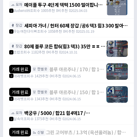
메이플 투구 4단계 덱떡 1500 떨이합니다
🧢 모자
@@ / 1500 /
dudwns99
조회수 1005
추천 0
비추천 0
2025.04.03
1
https://open.kakao.com/o/gHP3Pfph
/
세피아 가너 / 헌터 60제 장갑 /공6 덱3 힘3 300 팔아요
🥊 장갑
https://open.kakao.com/o/gHP3Pfph
/ 300 / https://open.kakao.com/o/sudvnjbh
웃는여잔다이뻐
조회수 1058
추천 0
비추천 0
2025.01.19
1
80제 블루 코든 합6(힘3 덱3) 35만 ㅍㅍ (2
🥊 장갑
개 보유 중) / 35만 / 디스코드 :
초밥
조회수 1182
추천 0
비추천 0
2024.10.31
1
banana555_
블루 아르주나 / 170 / 합 12,
거래 완료
👗 한벌옷
힘 4, 덱 8 / 오픈카톡
아라뱃
조회수 1429
추천 0
비추천 0
2024.06.15
1
블루 아르주나 / 150 / 합 12,
거래 완료
👗 한벌옷
덱 7, 힘 5 / 오픈카톡
아라뱃
조회수 1343
추천 0
비추천 0
2024.06.15
1
백궁우 / 5000 / 합21 힘4덱17 /
🧢 모자
https://open.kakao.com/o/sUYHuOGf
달속의
조회수 1375
추천 0
비추천 0
2024.06.15
1
그린 고어부츠 / 1.3억 (옥션올려놈) / 합17
거래 완료
🥾 신발