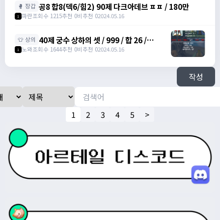
공8 합8(덱6/힘2) 90제 다크아데브 ㅍㅍ / 180만
🥊 장갑
파란
조회수 1215
추천 0
비추천 0
2024.05.16
1
40제 궁수 상하의 셋 / 999 / 합 26 /
👕 상의
https://open.kakao.com/o/su5eIheg
노와
조회수 1644
추천 0
비추천 0
2024.05.16
1
작성
1
2
3
4
5
>