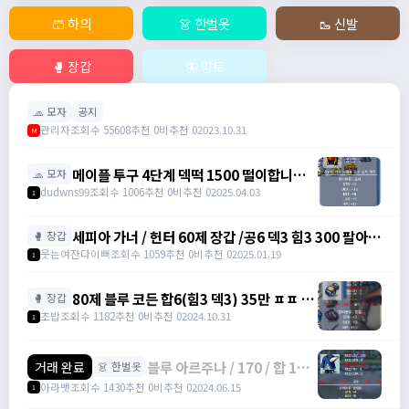
🩳 하의
👗 한벌옷
🥾 신발
🥊 장갑
🦋 망토
🧢 모자
공지
관리자
조회수 55608
추천 0
비추천 0
2023.10.31
M
메이플 투구 4단계 덱떡 1500 떨이합니다
🧢 모자
@@ / 1500 /
dudwns99
조회수 1006
추천 0
비추천 0
2025.04.03
1
https://open.kakao.com/o/gHP3Pfph
/
세피아 가너 / 헌터 60제 장갑 /공6 덱3 힘3 300 팔아요
🥊 장갑
https://open.kakao.com/o/gHP3Pfph
/ 300 / https://open.kakao.com/o/sudvnjbh
웃는여잔다이뻐
조회수 1059
추천 0
비추천 0
2025.01.19
1
80제 블루 코든 합6(힘3 덱3) 35만 ㅍㅍ (2
🥊 장갑
개 보유 중) / 35만 / 디스코드 :
초밥
조회수 1182
추천 0
비추천 0
2024.10.31
1
banana555_
블루 아르주나 / 170 / 합 12,
거래 완료
👗 한벌옷
힘 4, 덱 8 / 오픈카톡
아라뱃
조회수 1430
추천 0
비추천 0
2024.06.15
1