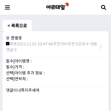
< 목록으로
👗 한벌옷
뫄큐
2023.11.01 10:47:46
추천 0
비추천 0
조회수 598
1
댓글 0
필수|아이템명 :
필수|가격 :
선택|아이템 추가 정보 :
선택|연락처 :
댓글이나쪽지주세여