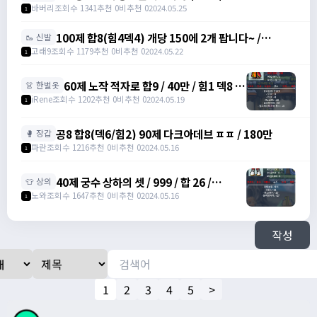
https://open.kakao.com/o/gaBgfYeg /
바버리
조회수 1341
추천 0
비추천 0
2024.05.25
1
https://open.kakao.com/o/gaBgfYeg
100제 합8(힘4덱4) 개당 150에 2개 팝니다~ /
🥾 신발
1500000 /
고래9
조회수 1179
추천 0
비추천 0
2024.05.22
1
https://open.kakao.com/o/svENRw7f
60제 노작 적자로 합9 / 40만 / 힘1 덱8 /
👗 한벌옷
https://open.kakao.com/o/sIu3Itmg
iRene
조회수 1202
추천 0
비추천 0
2024.05.19
1
공8 합8(덱6/힘2) 90제 다크아데브 ㅍㅍ / 180만
🥊 장갑
파란
조회수 1216
추천 0
비추천 0
2024.05.16
1
40제 궁수 상하의 셋 / 999 / 합 26 /
👕 상의
https://open.kakao.com/o/su5eIheg
노와
조회수 1647
추천 0
비추천 0
2024.05.16
1
작성
1
2
3
4
5
>