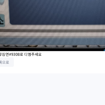
황심연#9308로 디엠주세요
록으로