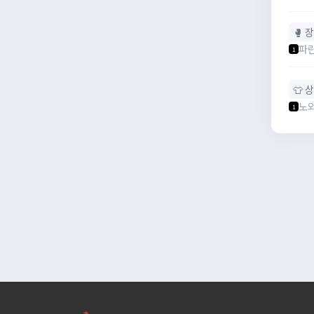
🥊 
파
1
👕 
노
1