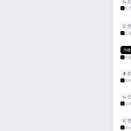
🥾 
지
1
👗 
도
1
거래
비
1
🥊 
바
1
🥾 
고
1
👗 
iR
1