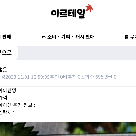
비 판매
📜 소비・기타・캐시 판매
🧾 
록으로
한벌옷
게킹
2023.11.01 12:59:05
추천 0
비추천 0
조회수 695
댓글 0
아이템명 :
가격 :
아이템 추가 정보 :
연락처 :