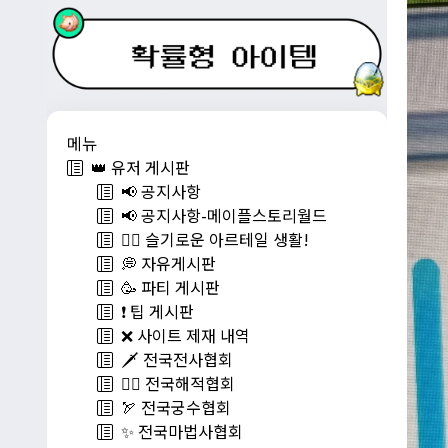
메뉴
👑 유저 게시판
📢 공지사항
📢 공지사항-메이플스토리월드
💁‍♂ 슬기로운 아르테일 생활!
💭 자유게시판
🥳 파티 게시판
❗️ 팁 게시판
❌ 사이트 제재 내역
🗡️ 전국전사협회
🏴‍☠️ 전국해적협회
🏹 전국궁수협회
✨ 전국마법사협회