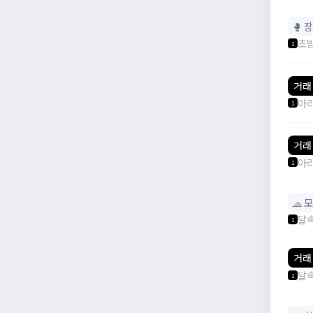
🥊 
초
1
거래
아
1
거래
아
1
🧢 
달
1
거래
달
1