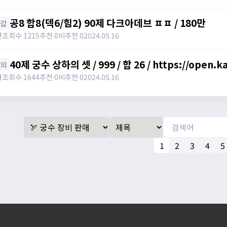
공8 합8(덱6/힘2) 90제 다크아데브 ㅍㅍ / 180만
장갑
란
조회수 1215
추천 0
비추천 0
2024.05.16
40제 궁수 상하의 셋 / 999 / 합 26 / https://open.
상의
와
조회수 1644
추천 0
비추천 0
2024.05.16
1
2
3
4
5