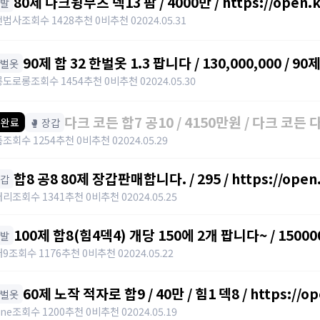
80제 다크윙부츠 덱13 팜 / 4000만 / https://open.
신발
전법사
조회수 1428
추천 0
비추천 0
2024.05.31
90제 합 32 한벌옷 1.3 팝니다 / 130,000,000 / 90
한벌옷
https://open.kakao.com/o/s5skYEag
롱도로롱
조회수 1454
추천 0
비추천 0
2024.05.30
다크 코든 합7 공10 / 4150만원 / 다크 코든 다크코든 /
🥊 장갑
 완료
https://open.kakao.com/o/gHbpuzYf
품
조회수 1254
추천 0
비추천 0
2024.05.29
합8 공8 80제 장갑판매합니다. / 295 / https://open.
장갑
https://open.kakao.com/o/gaBgfYeg
버리
조회수 1341
추천 0
비추천 0
2024.05.25
100제 합8(힘4덱4) 개당 150에 2개 팝니다~ / 150000
신발
https://open.kakao.com/o/svENRw7f
래9
조회수 1176
추천 0
비추천 0
2024.05.22
60제 노작 적자로 합9 / 40만 / 힘1 덱8 / https://o
한벌옷
ene
조회수 1200
추천 0
비추천 0
2024.05.19