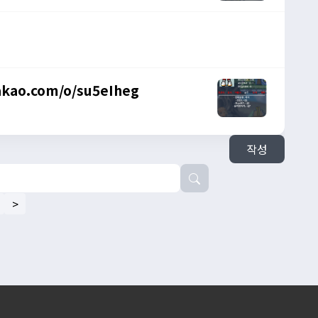
kakao.com/o/su5eIheg
작성
>