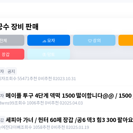
 궁수 장비 판매
전체
🧢 모자
👕 상의
 장갑
🦋 망토
모자
공지
리자
조회수 55471
추천 0
비추천 0
2023.10.31
메이플 투구 4단계 덱떡 1500 떨이합니다@@ / 1500 
모자
https://open.kakao.com/o/gHP3Pfph / https
dwns99
조회수 1006
추천 0
비추천 0
2025.04.03
세피아 가너 / 헌터 60제 장갑 /공6 덱3 힘3 300 팔아요 / 300 
장갑
https://open.kakao.com/o/sudvnjbh
는여잔다이뻐
조회수 1058
추천 0
비추천 0
2025.01.19