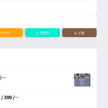
🩳 하의
👗 한벌옷
🥾 신발
/
://open.kakao.com/o/gHP3Pfph
/