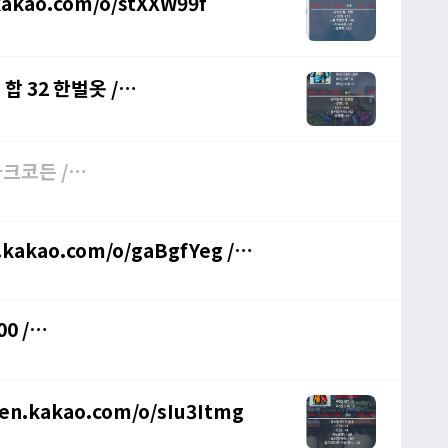
kakao.com/o/stXXW99f
제 합 32 한벌옷 /
kakao.com/o/gaBgfYeg /
0 /
pen.kakao.com/o/sIu3Itmg