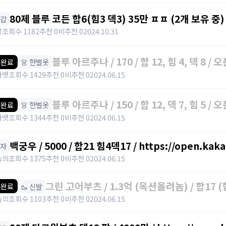
80제 블루 코든 합6(힘3 덱3) 35만 ㅍㅍ (2개 보유 중) /
장갑
밥
조회수 1182
추천 0
비추천 0
2024.10.31
블루 아르주나 / 170 / 합 12, 힘 4, 덱 8 /
👗 한벌옷
 완료
라뱃
조회수 1429
추천 0
비추천 0
2024.06.15
블루 아르주나 / 150 / 합 12, 덱 7, 힘 5 /
👗 한벌옷
 완료
라뱃
조회수 1344
추천 0
비추천 0
2024.06.15
백궁우 / 5000 / 합21 힘4덱17 / https://open.ka
모자
속의
조회수 1375
추천 0
비추천 0
2024.06.15
그린 고어부츠 / 1.3억 (옥션올려놈) / 합17 (힘3덱14) 점프력15 3작 /
🥾 신발
 완료
https://open.kakao.com/o/sUYHuOGf
속의
조회수 1103
추천 0
비추천 0
2024.06.15