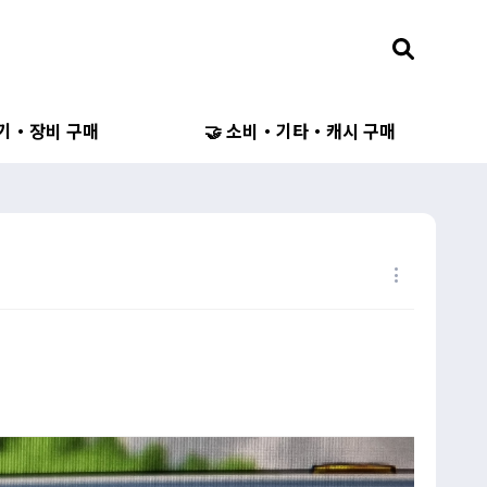
무기・장비 구매
🤝 소비・기타・캐시 구매