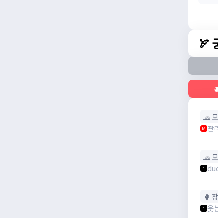
🏹

🧢 
관
M
🧢 
du
1
🥊 
웃
1