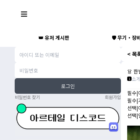
👑 유저 게시판
🛡️ 무기・장
< 목
👗 
소
1
로그인
필수|
비밀번호 찾기
회원가입
필수|
선택|
선택|