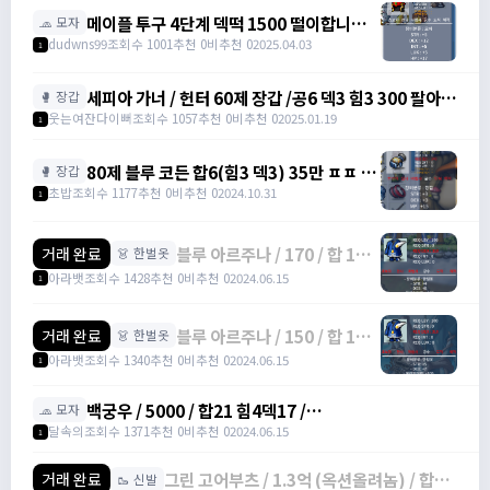
메이플 투구 4단계 덱떡 1500 떨이합니다
🧢 모자
@@ / 1500 /
dudwns99
조회수 1001
추천 0
비추천 0
2025.04.03
1
https://open.kakao.com/o/gHP3Pfph
/
세피아 가너 / 헌터 60제 장갑 /공6 덱3 힘3 300 팔아요
🥊 장갑
https://open.kakao.com/o/gHP3Pfph
/ 300 / https://open.kakao.com/o/sudvnjbh
웃는여잔다이뻐
조회수 1057
추천 0
비추천 0
2025.01.19
1
80제 블루 코든 합6(힘3 덱3) 35만 ㅍㅍ (2
🥊 장갑
개 보유 중) / 35만 / 디스코드 :
초밥
조회수 1177
추천 0
비추천 0
2024.10.31
1
banana555_
블루 아르주나 / 170 / 합 12,
거래 완료
👗 한벌옷
힘 4, 덱 8 / 오픈카톡
아라뱃
조회수 1428
추천 0
비추천 0
2024.06.15
1
블루 아르주나 / 150 / 합 12,
거래 완료
👗 한벌옷
덱 7, 힘 5 / 오픈카톡
아라뱃
조회수 1340
추천 0
비추천 0
2024.06.15
1
백궁우 / 5000 / 합21 힘4덱17 /
🧢 모자
https://open.kakao.com/o/sUYHuOGf
달속의
조회수 1371
추천 0
비추천 0
2024.06.15
1
그린 고어부츠 / 1.3억 (옥션올려놈) / 합17
거래 완료
🥾 신발