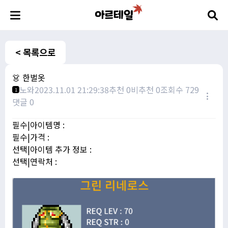
< 목록으로
👗 한벌옷
노와
2023.11.01 21:29:38
추천 0
비추천 0
조회수 729
1
댓글 0
필수|아이템명 :
필수|가격 :
선택|아이템 추가 정보 :
선택|연락처 :