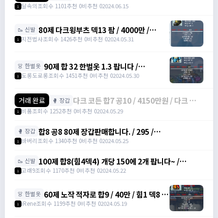
(힘3덱14) 점프력15 3작 /
달속의
조회수 1101
추천 0
비추천 0
2024.06.15
1
https://open.kakao.com/o/sUYHuOGf
80제 다크윙부츠 덱13 팜 / 4000만 /
🥾 신발
https://open.kakao.com/o/stXXW99f
지전법사
조회수 1426
추천 0
비추천 0
2024.05.31
1
90제 합 32 한벌옷 1.3 팝니다 /
👗 한벌옷
130,000,000 / 90제 합 32 한벌옷 /
도롱도로롱
조회수 1451
추천 0
비추천 0
2024.05.30
1
https://open.kakao.com/o/s5skYEag
다크 코든 합7 공10 / 4150만원 / 다크 코든
거래 완료
🥊 장갑
다크코든 /
비품
조회수 1252
추천 0
비추천 0
2024.05.29
1
https://open.kakao.com/o/gHbpuzYf
합8 공8 80제 장갑판매합니다. / 295 /
🥊 장갑
https://open.kakao.com/o/gaBgfYeg /
바버리
조회수 1340
추천 0
비추천 0
2024.05.25
1
https://open.kakao.com/o/gaBgfYeg
100제 합8(힘4덱4) 개당 150에 2개 팝니다~ /
🥾 신발
1500000 /
고래9
조회수 1170
추천 0
비추천 0
2024.05.22
1
https://open.kakao.com/o/svENRw7f
60제 노작 적자로 합9 / 40만 / 힘1 덱8 /
👗 한벌옷
https://open.kakao.com/o/sIu3Itmg
iRene
조회수 1199
추천 0
비추천 0
2024.05.19
1