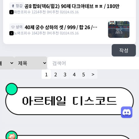
공8 합8(덱6/힘2) 90제 다크아데브 ㅍㅍ / 180만
🥊 장갑
파란
조회수 1214
추천 0
비추천 0
2024.05.16
1
40제 궁수 상하의 셋 / 999 / 합 26 /
👕 상의
https://open.kakao.com/o/su5eIheg
노와
조회수 1642
추천 0
비추천 0
2024.05.16
1
작성
1
2
3
4
5
>