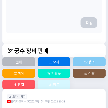
작성
🏹 궁수 장비 판매
전체
🧢 모자
👕 상의
🩳 하의
👗 한벌옷
🥾 신발
🥊 장갑
🦋 망토
🧢 모자
공지
관리자
조회수 55251
추천 0
비추천 0
2023.10.31
M