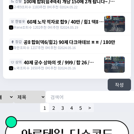
100제 합8(힘4덱4) 개당 150에 2개 팝니다~ /
🥾 신발
1500000 /
고래9
조회수 1183
추천 0
비추천 0
2024.05.22
1
https://open.kakao.com/o/svENRw7f
60제 노작 적자로 합9 / 40만 / 힘1 덱8 /
👗 한벌옷
https://open.kakao.com/o/sIu3Itmg
iRene
조회수 1202
추천 0
비추천 0
2024.05.19
1
공8 합8(덱6/힘2) 90제 다크아데브 ㅍㅍ / 180만
🥊 장갑
파란
조회수 1217
추천 0
비추천 0
2024.05.16
1
40제 궁수 상하의 셋 / 999 / 합 26 /
👕 상의
https://open.kakao.com/o/su5eIheg
노와
조회수 1650
추천 0
비추천 0
2024.05.16
1
작성
1
2
3
4
5
>