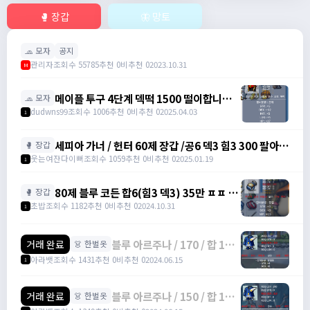
🥊 장갑
🦋 망토
🧢 모자
공지
관리자
조회수 55785
추천 0
비추천 0
2023.10.31
M
메이플 투구 4단계 덱떡 1500 떨이합니다
🧢 모자
@@ / 1500 /
dudwns99
조회수 1006
추천 0
비추천 0
2025.04.03
1
https://open.kakao.com/o/gHP3Pfph
/
세피아 가너 / 헌터 60제 장갑 /공6 덱3 힘3 300 팔아요
🥊 장갑
https://open.kakao.com/o/gHP3Pfph
/ 300 / https://open.kakao.com/o/sudvnjbh
웃는여잔다이뻐
조회수 1059
추천 0
비추천 0
2025.01.19
1
80제 블루 코든 합6(힘3 덱3) 35만 ㅍㅍ (2
🥊 장갑
개 보유 중) / 35만 / 디스코드 :
초밥
조회수 1182
추천 0
비추천 0
2024.10.31
1
banana555_
블루 아르주나 / 170 / 합 12,
거래 완료
👗 한벌옷
힘 4, 덱 8 / 오픈카톡
아라뱃
조회수 1431
추천 0
비추천 0
2024.06.15
1
블루 아르주나 / 150 / 합 12,
거래 완료
👗 한벌옷
덱 7, 힘 5 / 오픈카톡