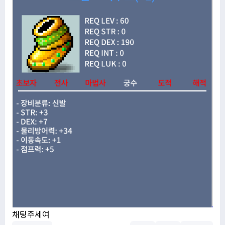
채팅주세여