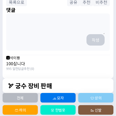
목록으로
공유
추천
비추천
댓글
작성
석이짱
1
100삽니다
995 일전
답글
추천 (0)
🏹 궁수 장비 판매
전체
🧢 모자
👕 상의
🩳 하의
👗 한벌옷
🥾 신발