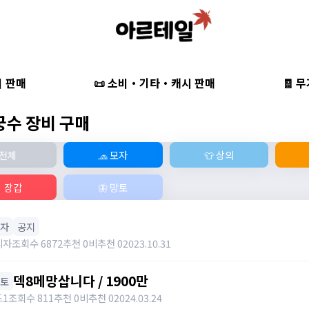
비 판매
📜 소비・기타・캐시 판매
🧾 
 궁수 장비 구매
전체
🧢 모자
👕 상의
 장갑
🦋 망토
모자
공지
리자
조회수 6872
추천 0
비추천 0
2023.10.31
덱8메망삽니다 / 1900만
망토
드1
조회수 811
추천 0
비추천 0
2024.03.24