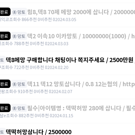
힘8,덱8 70제 메망 2000에 삽니다 / 2000000
🦋 망토
 완료
https://open.kakao.com/o/gCp21P8f
니익코
조회수 866
추천 0
비추천 0
2024.03.05
덱2 이속10 이카망토 / 10000000
🦋 망토
 완료
롱
조회수 788
추천 0
비추천 0
2024.03.03
덱8메망 구매합니다 채팅이나 쪽지주세요 / 2500만원 / 
망토
구
조회수 722
추천 0
비추천 0
2024.02.20
덱11 덱12 망토삽니다 / 0.8 12는협의 / https
🦋 망토
 완료
진팜
조회수 910
추천 0
비추천 0
2024.02.07
필수|아이템명 : 덱떡허망 280에 삽니다 / 필수|
🦋 망토
 완료
달e
조회수 882
추천 0
비추천 0
2024.01.15
덱떡허망삼니다 / 2500000
망토