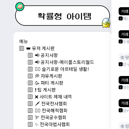
거래
해
1
거래
메뉴
우
1
👑 유저 게시판
📢 공지사항
🦋 
📢 공지사항-메이플스토리월드
앙
1
💁‍♂ 슬기로운 아르테일 생활!
💭 자유게시판
거래
🥳 파티 게시판
영
1
❗️ 팁 게시판
❌ 사이트 제재 내역
🗡️ 전국전사협회
거래
🏴‍☠️ 전국해적협회
달e
1
🏹 전국궁수협회
✨ 전국마법사협회
🦋 