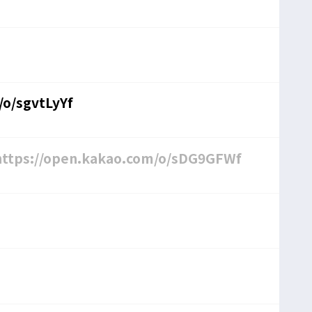
/o/sgvtLyYf
ttps://open.kakao.com/o/sDG9GFWf