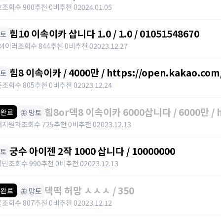
호
조회수 900
추천 0
비추천 0
2024.01.05
힘10 이속이카 삽니다 1.0 / 1.0 / 01051548670
망토
34이러
조회수 844
추천 0
비추천 0
2023.12.27
힘8 이속이카 / 4000만 / https://open.kakao.com
망토
준
조회수 805
추천 0
비추천 0
2023.12.24
힘8or덱8 이속이카 6000삽니다 / 6000만 / h
🦋 망토
 완료
대지원자
조회수 725
추천 0
비추천 0
2023.12.13
궁수 아이젠 2작 1000 삽니다 / 10000000
망토
힝민
조회수 990
추천 0
비추천 0
2023.12.13
덱떡 허망 ㅅㅅㅅ / 350
🦋 망토
 완료
플
조회수 807
추천 0
비추천 0
2023.12.12