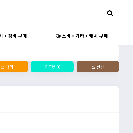
무기・장비 구매
🤝 소비・기타・캐시 구매
🩳 하의
👗 한벌옷
🥾 신발