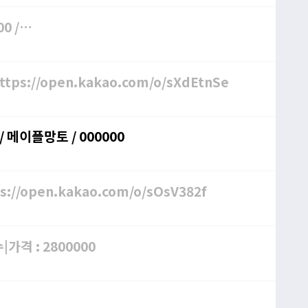
0 /
(1000) / https://open.kakao.com/o/sXdEtnSe
메이플망토 / 000000
://open.kakao.com/o/sOsV382f
가격 : 2800000