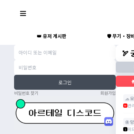
👑 유저 게시판
🛡️ 무기・장
🏹

로그인
비밀번호 찾기
회원가입
🧢 
관
M
🦋 
위
1