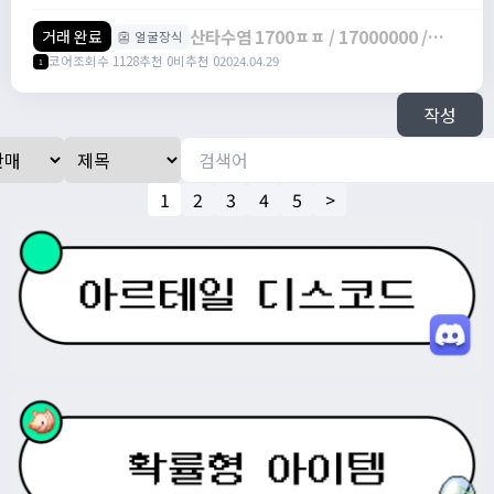
산타수염 1700ㅍㅍ / 17000000 /
거래 완료
👺 얼굴장식
https://open.kakao.com/o/sIzV8tXf
코어
조회수 1128
추천 0
비추천 0
2024.04.29
1
작성
1
2
3
4
5
>