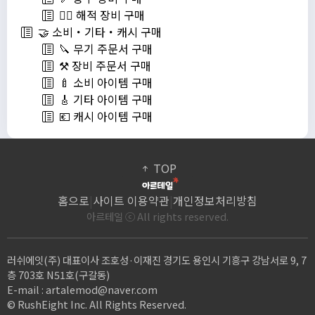
🏴‍☠️ 해적 장비 구매
🤝 소비・기타・캐시 구매
🔪 무기 주문서 구매
⚒️ 장비 주문서 구매
🍼 소비 아이템 구매
🎸 기타 아이템 구매
💶 캐시 아이템 구매
TOP
홈으로
|
사이트 이용약관
|
개인정보처리방침
아르테일 ⓒ All rights reserved.
러쉬에잇(주) 대표이사 조호성·이재진 경기도 용인시 기흥구 강남서로 9, 7
층 703호 N51호(구갈동)
E-mail :
artalemod@naver.com
© RushEight Inc. All Rights Reserved.