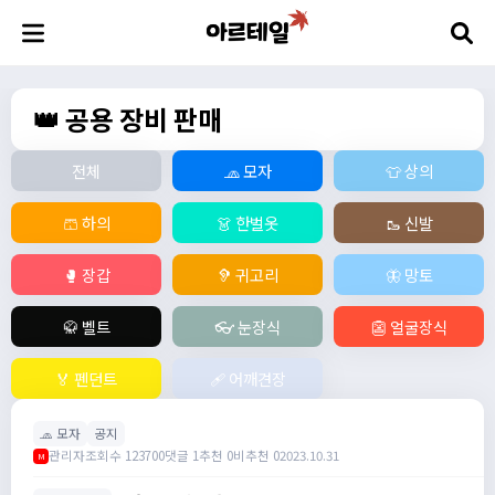
👑 공용 장비 판매
전체
🧢 모자
👕 상의
🩳 하의
👗 한벌옷
🥾 신발
🥊 장갑
🦻 귀고리
🦋 망토
🥋 벨트
👓 눈장식
👺 얼굴장식
🏅 펜던트
🩹 어깨견장
🧢 모자
공지
관리자
조회수 123700
댓글 1
추천 0
비추천 0
2023.10.31
M