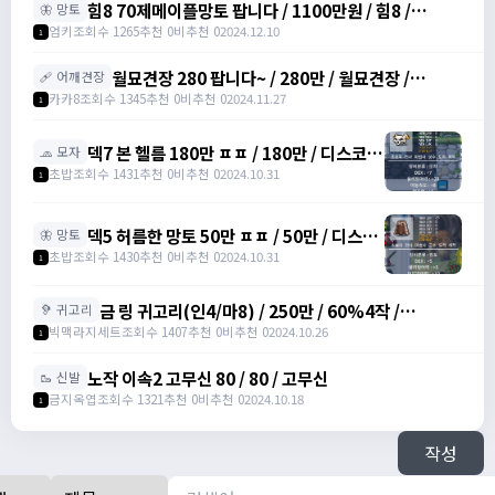
힘8 70제메이플망토 팝니다 / 1100만원 / 힘8 /
🦋 망토
https://open.kakao.com/o/srDmv3Wf
엄키
조회수 1265
추천 0
비추천 0
2024.12.10
1
월묘견장 280 팝니다~ / 280만 / 월묘견장 /
🩹 어깨견장
https://open.kakao.com/o/si771d2g
카카8
조회수 1345
추천 0
비추천 0
2024.11.27
1
덱7 본 헬름 180만 ㅍㅍ / 180만 / 디스코드
🧢 모자
: banana555_
초밥
조회수 1431
추천 0
비추천 0
2024.10.31
1
덱5 허름한 망토 50만 ㅍㅍ / 50만 / 디스코
🦋 망토
드 : banana555_
초밥
조회수 1430
추천 0
비추천 0
2024.10.31
1
금 링 귀고리(인4/마8) / 250만 / 60%4작 /
🦻 귀고리
2500000 /
빅맥라지세트
조회수 1407
추천 0
비추천 0
2024.10.26
1
https://open.kakao.com/o/gbKrc4Ug
노작 이속2 고무신 80 / 80 / 고무신
🥾 신발
금지옥엽
조회수 1321
추천 0
비추천 0
2024.10.18
1
작성