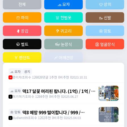
전체
🧢 모자
👕 상의
🩳 하의
👗 한벌옷
🥾 신발
🥊 장갑
🦻 귀고리
🦋 망토
🥋 벨트
👓 눈장식
👺 얼굴장식
🏅 펜던트
🩹 어깨견장
🧢 모자
공지
관리자
조회수 126826
댓글 1
추천 0
비추천 0
2023.10.31
M
덱17 달꽃 머리핀 팝니다. (1억) / 1억 / 덱
🧢 모자
17 달꽃 머리핀 (완작) 싸게넘깁니다. /
혀기혀기
조회수 1284
추천 0
비추천 0
2025.06.27
1
01027320699
덱8 메망 999 떨이합니다 / 999 /
🦋 망토
https://open.kakao.com/o/gHP3Pfph
dudwns99
조회수 1202
추천 0
비추천 0
2025.04.03
1
/