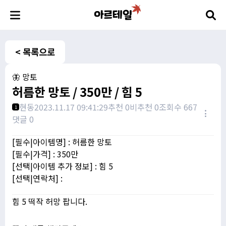
< 목록으로
🦋 망토
허름한 망토 / 350만 / 힘 5
현동
2023.11.17 09:41:29
추천 0
비추천 0
조회수 667
1
댓글 0
[필수|아이템명] : 허름한 망토
[필수|가격] : 350만
[선택|아이템 추가 정보] : 힘 5
[선택|연락처] :
힘 5 떡작 허망 팝니다.