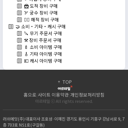
🦹 도적 장비 구매
🏹 궁수 장비 구매
🏴‍☠️ 해적 장비 구매
🤝 소비・기타・캐시 구매
🔪 무기 주문서 구매
⚒️ 장비 주문서 구매
🍼 소비 아이템 구매
🎸 기타 아이템 구매
💶 캐시 아이템 구매
TOP
홈으로
|
사이트 이용약관
|
개인정보처리방침
아르테일 ⓒ All rights reserved.
러쉬에잇(주) 대표이사 조호성·이재진 경기도 용인시 기흥구 강남서로 9, 7
층 703호 N51호(구갈동)