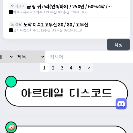
금 링 귀고리(인4/마8) / 250만 / 60%4작 /
🦻 귀고리
2500000 /
빅맥라지세트
조회수 1398
추천 0
비추천 0
2024.10.26
1
https://open.kakao.com/o/gbKrc4Ug
노작 이속2 고무신 80 / 80 / 고무신
🥾 신발
금지옥엽
조회수 1312
추천 0
비추천 0
2024.10.18
1
작성
1
2
3
4
5
>