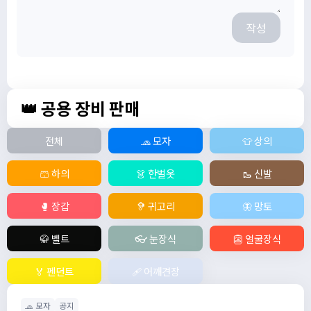
작성
👑 공용 장비 판매
전체
🧢 모자
👕 상의
🩳 하의
👗 한벌옷
🥾 신발
🥊 장갑
🦻 귀고리
🦋 망토
🥋 벨트
👓 눈장식
👺 얼굴장식
🏅 펜던트
🩹 어깨견장
🧢 모자
공지