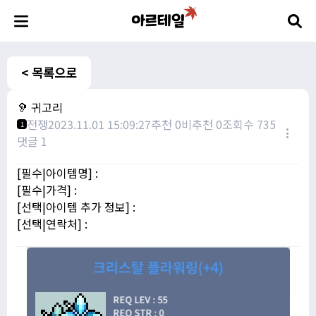
< 목록으로
🦻 귀고리
전쟁
2023.11.01 15:09:27
추천 0
비추천 0
조회수 735
1
댓글 1
[필수|아이템명] :
[필수|가격] :
[선택|아이템 추가 정보] :
[선택|연락처] :