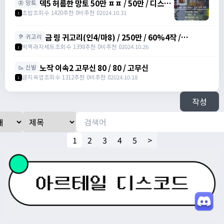
덱5 허름한 망토 50만 ㅍㅍ / 50만 / 디스코
🦋 망토
드 : banana555_
초밥
조회수 1420
추천 0
비추천 0
2024.10.31
1
금 링 귀고리(인4/마8) / 250만 / 60%4작 /
🦻 귀고리
2500000 /
빅맥라지세트
조회수 1398
추천 0
비추천 0
2024.10.26
1
https://open.kakao.com/o/gbKrc4Ug
노작 이속2 고무신 80 / 80 / 고무신
🥾 신발
금지옥엽
조회수 1312
추천 0
비추천 0
2024.10.18
1
작성
1
2
3
4
5
>