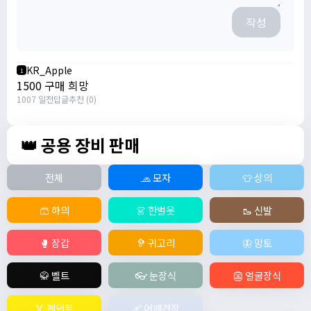
작성
KR_Apple
1
1500 구매 희망
1007 일전
답글
추천 (0)
👑 공용 장비 판매
전체
🧢 모자
👕 상의
🩳 하의
👗 한벌옷
🥾 신발
🥊 장갑
🦻 귀고리
🦋 망토
🥋 벨트
👓 눈장식
👺 얼굴장식
🏅 펜던트
🩹 어깨견장